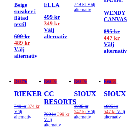
Beige
ELLA
749
kr
Välj
alternativ
sneaker i
WENDY
499
kr
flätad
CANVAS
349
kr
textil
Välj
895
kr
699
kr
alternativ
447
kr
489
kr
Välj
Välj
alternativ
alternativ
Rea!
%
Rea!
%
Rea!
%
Rea!
%
RIEKER
CC
SIOUX
SIOUX
RESORTS
749
kr
374
kr
1095
kr
1095
kr
Välj
547
kr
Välj
547
kr
Välj
799
kr
399
kr
alternativ
alternativ
alternativ
Välj
alternativ