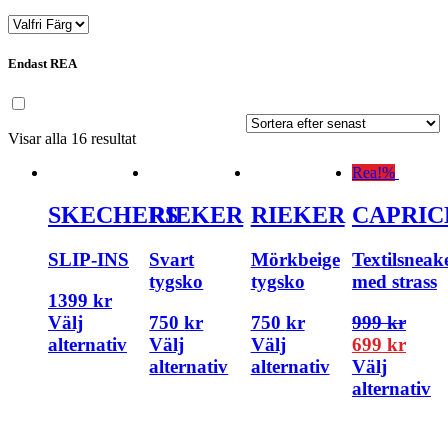
Endast REA
Visar alla 16 resultat
Rea!
%
SKECHERS
RIEKER
RIEKER
CAPRIC
SLIP-INS
Svart
Mörkbeige
Textilsneak
tygsko
tygsko
med strass
1399
kr
Välj
750
kr
750
kr
999
kr
alternativ
Välj
Välj
699
kr
alternativ
alternativ
Välj
alternativ