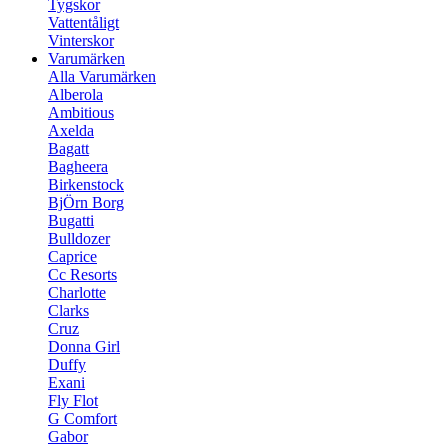
Tygskor
Vattentåligt
Vinterskor
Varumärken
Alla Varumärken
Alberola
Ambitious
Axelda
Bagatt
Bagheera
Birkenstock
BjÖrn Borg
Bugatti
Bulldozer
Caprice
Cc Resorts
Charlotte
Clarks
Cruz
Donna Girl
Duffy
Exani
Fly Flot
G Comfort
Gabor