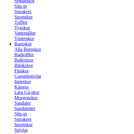
Seglarskor
Slip-in
Sneakers
Sportskor
Tofflor
Tygskor
Vattentåligt
Vinterskor
Barnskor
Alla Barnskor
Badtofflor
Ballerinor
Blinkskor
Finskor
Gummistövlar
Inneskor
Kängor
Lära Gå-skor
Morgonskor
Sandaler
Sandaletter
Slip-in
Sneakers
Sportskor
Stövlar