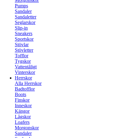
Morgonskor
Pumps
Sandaler
Sandaletter
Seglarskor
Slip-in
Sneakers
Sportskor
Stövlar
Stövletter
Tofflor
Tygskor
Vattentåligt
Vinterskor
Herrskor
Alla Herrskor
Badtofflor
Boots
Finskor
Inneskor
Kängor
Lågskor
Loafers
Morgonskor
Sandaler