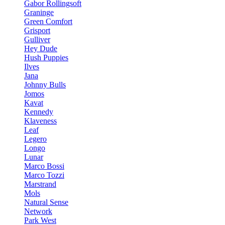
Gabor Rollingsoft
Graninge
Green Comfort
Grisport
Gulliver
Hey Dude
Hush Puppies
Ilves
Jana
Johnny Bulls
Jomos
Kavat
Kennedy
Klaveness
Leaf
Legero
Longo
Lunar
Marco Bossi
Marco Tozzi
Marstrand
Mols
Natural Sense
Network
Park West