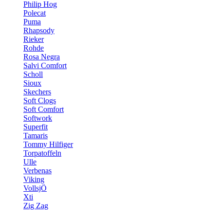
Philip Hog
Polecat
Puma
Rhapsody
Rieker
Rohde
Rosa Negra
Salvi Comfort
Scholl
Sioux
Skechers
Soft Clogs
Soft Comfort
Softwork
Superfit
Tamaris
Tommy Hilfiger
Torpatoffeln
Ulle
Verbenas
Viking
VollsjÖ
Xti
Zig Zag