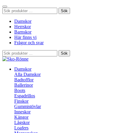
Sök
Sök
efter:
Damskor
Herrskor
Barnskor
Här finns vi
Frågor och svar
Sök
Sök
efter:
Damskor
Alla Damskor
Badtofflor
Ballerinor
Boots
Espadrillos
Finskor
Gummistövlar
Inneskor
Kängor
Lågskor
Loafers