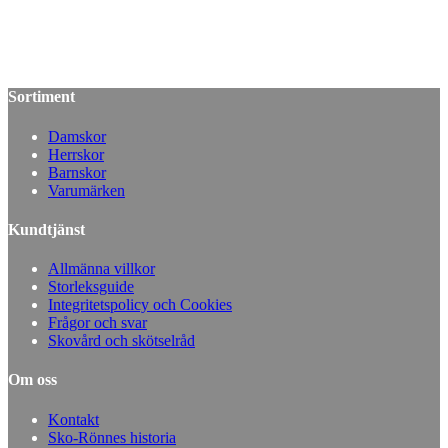
Sortiment
Damskor
Herrskor
Barnskor
Varumärken
Kundtjänst
Allmänna villkor
Storleksguide
Integritetspolicy och Cookies
Frågor och svar
Skovård och skötselråd
Om oss
Kontakt
Sko-Rönnes historia