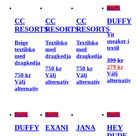
Rea!
%
CC
CC
CC
DUFFY
RESORTS
RESORTS
RESORTS
Vit
sneaker i
Beige
Textilsko
Textilsko
textil
textilsko
med
med
med
dragkedja
dragkedja
399
kr
dragkedja
279
kr
750
kr
750
kr
Välj
750
kr
Välj
Välj
alternativ
Välj
alternativ
alternativ
alternativ
Rea!
%
Rea!
%
Rea!
%
DUFFY
EXANI
JANA
HEY
DUDE