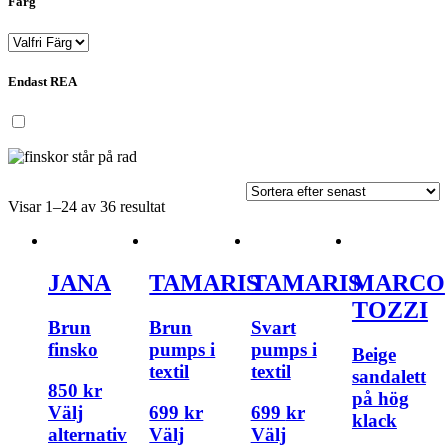
Färg
Endast REA
Visar 1–24 av 36 resultat
JANA
TAMARIS
TAMARIS
MARCO
TOZZI
Brun
Brun
Svart
finsko
pumps i
pumps i
Beige
textil
textil
sandalett
850
kr
på hög
Välj
699
kr
699
kr
klack
alternativ
Välj
Välj