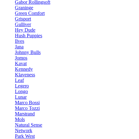
Gabor Rollingsoft
Graninge
Green Comfort
Grisport
Gulliver
Hey Dude
Hush Puppies
Ilves
Jana
Johnny Bulls
Jomos
Kavat
Kennedy
Klaveness
Leaf
Legero
Longo
Lunar
Marco Bossi
Marco Tozzi
Marstrand
Mols
Natural Sense
Network
Park West