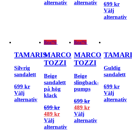
alternativ
alternativ
699
kr
Välj
alternativ
Rea!
%
Rea!
%
TAMARIS
MARCO
MARCO
TAMARI
TOZZI
TOZZI
Silvrig
Guldig
sandalett
sandalett
Beige
Beige
sandalett
slingback-
699
kr
699
kr
på hög
pumps
Välj
Välj
klack
alternativ
alternativ
699
kr
699
kr
489
kr
489
kr
Välj
Välj
alternativ
alternativ