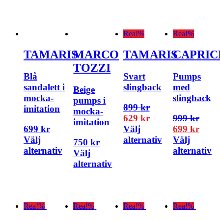
Rea!
%
Rea!
%
TAMARIS
MARCO
TAMARIS
CAPRIC
TOZZI
Blå
Svart
Pumps
sandalett i
slingback
med
Beige
mocka-
slingback
pumps i
899
kr
imitation
mocka-
629
kr
999
kr
imitation
699
kr
Välj
699
kr
Välj
alternativ
Välj
750
kr
alternativ
alternativ
Välj
alternativ
Rea!
%
Rea!
%
Rea!
%
Rea!
%