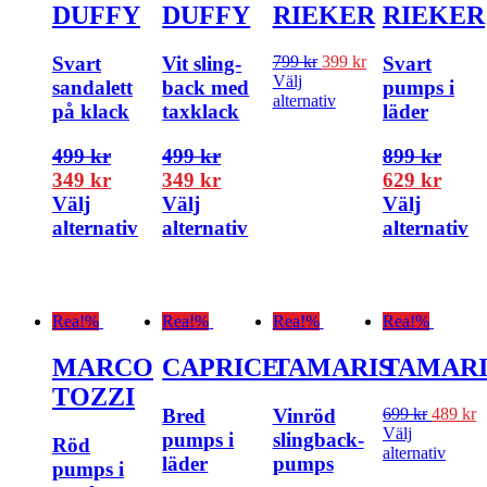
DUFFY
DUFFY
RIEKER
RIEKER
Svart
Vit sling-
799
kr
399
kr
Svart
Välj
sandalett
back med
pumps i
alternativ
på klack
taxklack
läder
499
kr
499
kr
899
kr
349
kr
349
kr
629
kr
Välj
Välj
Välj
alternativ
alternativ
alternativ
Rea!
%
Rea!
%
Rea!
%
Rea!
%
MARCO
CAPRICE
TAMARIS
TAMARI
TOZZI
Bred
Vinröd
699
kr
489
kr
Välj
pumps i
slingback-
Röd
alternativ
läder
pumps
pumps i