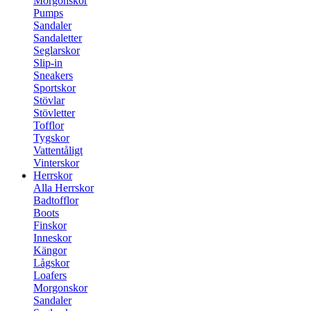
Morgonskor
Pumps
Sandaler
Sandaletter
Seglarskor
Slip-in
Sneakers
Sportskor
Stövlar
Stövletter
Tofflor
Tygskor
Vattentåligt
Vinterskor
Herrskor
Alla Herrskor
Badtofflor
Boots
Finskor
Inneskor
Kängor
Lågskor
Loafers
Morgonskor
Sandaler