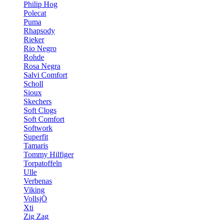
Philip Hog
Polecat
Puma
Rhapsody
Rieker
Rio Negro
Rohde
Rosa Negra
Salvi Comfort
Scholl
Sioux
Skechers
Soft Clogs
Soft Comfort
Softwork
Superfit
Tamaris
Tommy Hilfiger
Torpatoffeln
Ulle
Verbenas
Viking
VollsjÖ
Xti
Zig Zag