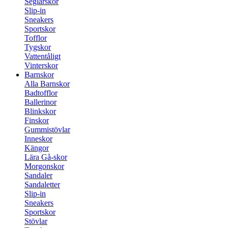
Seglarskor
Slip-in
Sneakers
Sportskor
Tofflor
Tygskor
Vattentåligt
Vinterskor
Barnskor
Alla Barnskor
Badtofflor
Ballerinor
Blinkskor
Finskor
Gummistövlar
Inneskor
Kängor
Lära Gå-skor
Morgonskor
Sandaler
Sandaletter
Slip-in
Sneakers
Sportskor
Stövlar