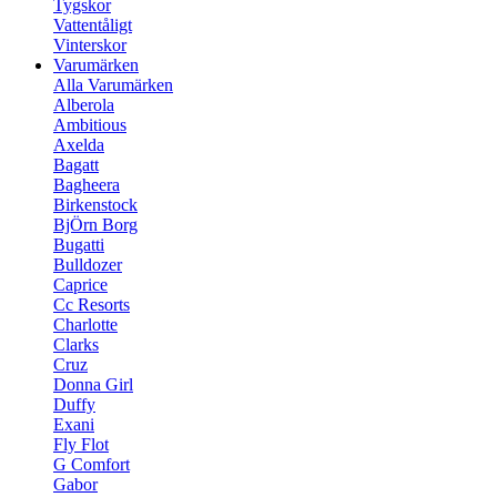
Tygskor
Vattentåligt
Vinterskor
Varumärken
Alla Varumärken
Alberola
Ambitious
Axelda
Bagatt
Bagheera
Birkenstock
BjÖrn Borg
Bugatti
Bulldozer
Caprice
Cc Resorts
Charlotte
Clarks
Cruz
Donna Girl
Duffy
Exani
Fly Flot
G Comfort
Gabor