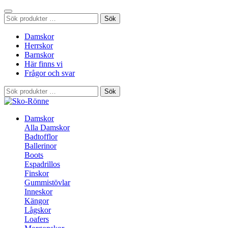
Sök
Sök
efter:
Damskor
Herrskor
Barnskor
Här finns vi
Frågor och svar
Sök
Sök
efter:
Damskor
Alla Damskor
Badtofflor
Ballerinor
Boots
Espadrillos
Finskor
Gummistövlar
Inneskor
Kängor
Lågskor
Loafers