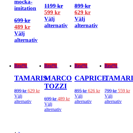
mocka-
1199
kr
899
kr
imitation
599
kr
629
kr
Välj
Välj
699
kr
alternativ
alternativ
489
kr
Välj
alternativ
Rea!
%
Rea!
%
Rea!
%
Rea!
%
TAMARIS
MARCO
CAPRICE
TAMARI
TOZZI
899
kr
629
kr
895
kr
626
kr
799
kr
559
kr
Välj
Välj
Välj
699
kr
489
kr
alternativ
alternativ
alternativ
Välj
alternativ