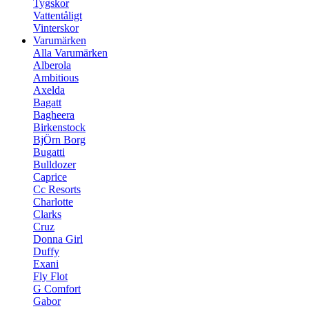
Tygskor
Vattentåligt
Vinterskor
Varumärken
Alla Varumärken
Alberola
Ambitious
Axelda
Bagatt
Bagheera
Birkenstock
BjÖrn Borg
Bugatti
Bulldozer
Caprice
Cc Resorts
Charlotte
Clarks
Cruz
Donna Girl
Duffy
Exani
Fly Flot
G Comfort
Gabor