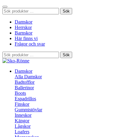
Sök
Sök
efter:
Damskor
Herrskor
Barnskor
Här finns vi
Frågor och svar
Sök
Sök
efter:
Damskor
Alla Damskor
Badtofflor
Ballerinor
Boots
Espadrillos
Finskor
Gummistövlar
Inneskor
Kängor
Lågskor
Loafers