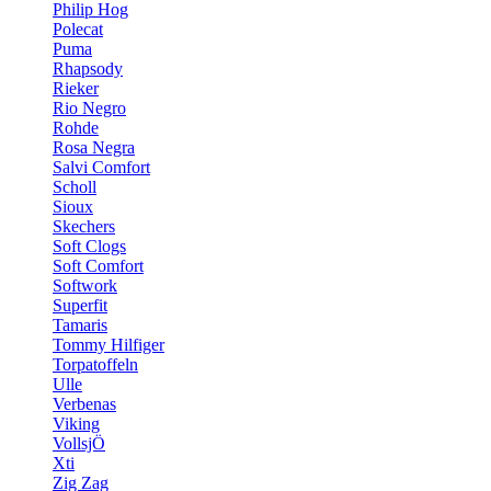
Philip Hog
Polecat
Puma
Rhapsody
Rieker
Rio Negro
Rohde
Rosa Negra
Salvi Comfort
Scholl
Sioux
Skechers
Soft Clogs
Soft Comfort
Softwork
Superfit
Tamaris
Tommy Hilfiger
Torpatoffeln
Ulle
Verbenas
Viking
VollsjÖ
Xti
Zig Zag