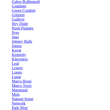
Gabor Rollingsoft
Graninge
Green Comfort
Grisport
Gulliver
Hey Dude
Hush Puppies
Ilves
Jana
Johnny Bulls
Jomos
Kavat
Kennedy
Klaveness
Leaf
Legero
Longo
Lunar
Marco Bossi
Marco Tozzi
Marstrand
Mols
Natural Sense
Network
Park West