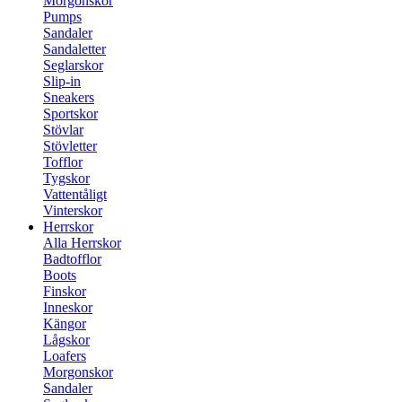
Morgonskor
Pumps
Sandaler
Sandaletter
Seglarskor
Slip-in
Sneakers
Sportskor
Stövlar
Stövletter
Tofflor
Tygskor
Vattentåligt
Vinterskor
Herrskor
Alla Herrskor
Badtofflor
Boots
Finskor
Inneskor
Kängor
Lågskor
Loafers
Morgonskor
Sandaler