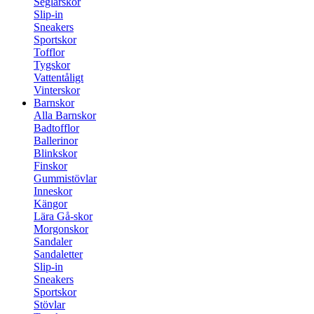
Seglarskor
Slip-in
Sneakers
Sportskor
Tofflor
Tygskor
Vattentåligt
Vinterskor
Barnskor
Alla Barnskor
Badtofflor
Ballerinor
Blinkskor
Finskor
Gummistövlar
Inneskor
Kängor
Lära Gå-skor
Morgonskor
Sandaler
Sandaletter
Slip-in
Sneakers
Sportskor
Stövlar