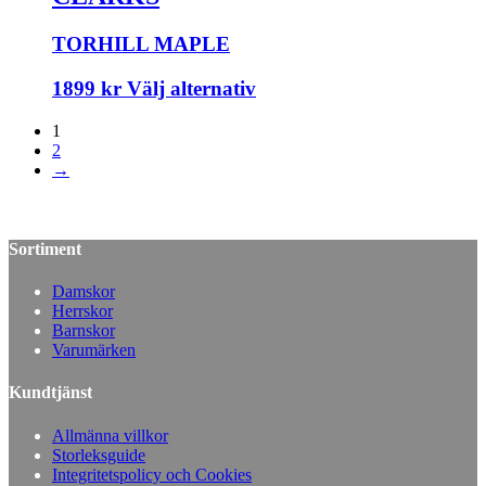
TORHILL MAPLE
1899
kr
Välj alternativ
1
2
→
Sortiment
Damskor
Herrskor
Barnskor
Varumärken
Kundtjänst
Allmänna villkor
Storleksguide
Integritetspolicy och Cookies