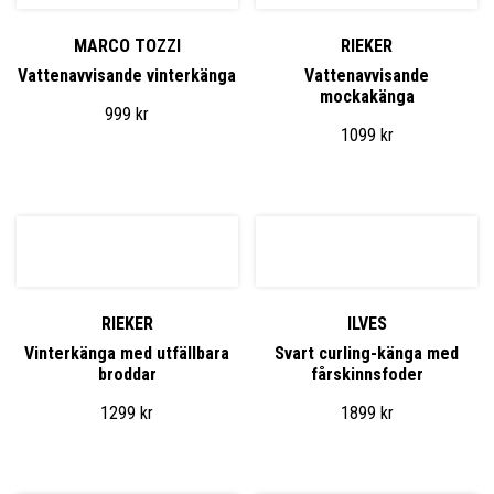
MARCO TOZZI
RIEKER
Vattenavvisande vinterkänga
Vattenavvisande
mockakänga
999
kr
1099
kr
RIEKER
ILVES
Vinterkänga med utfällbara
Svart curling-känga med
broddar
fårskinnsfoder
1299
kr
1899
kr