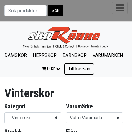
Sök
Sök efter:
DAMSKOR
HERRSKOR
BARNSKOR
VARUMÄRKEN
0
kr
Till kassan
Vinterskor
Kategori
Varumärke
Storlek
Färg