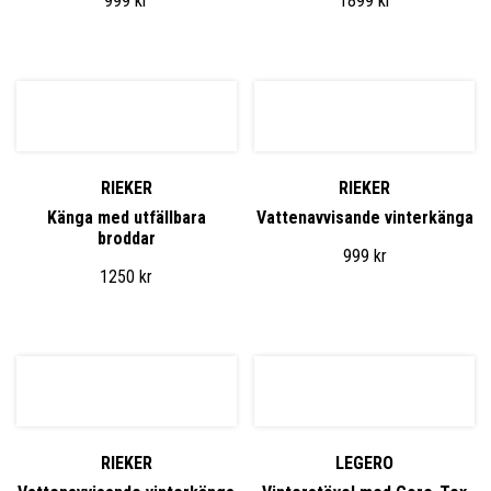
999
kr
1899
kr
RIEKER
RIEKER
Känga med utfällbara
Vattenavvisande vinterkänga
broddar
999
kr
1250
kr
RIEKER
LEGERO