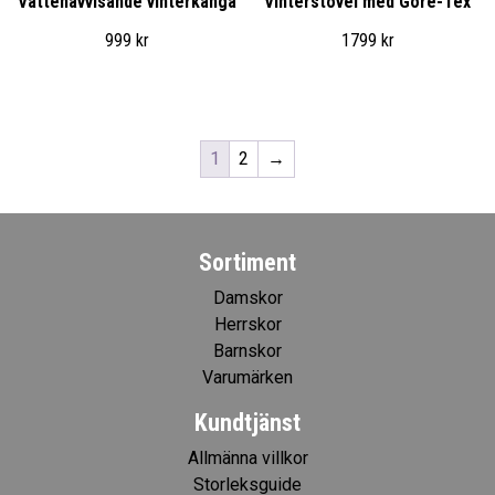
Vattenavvisande vinterkänga
Vinterstövel med Gore-Tex
999
kr
1799
kr
1
2
→
Sortiment
Damskor
Herrskor
Barnskor
Varumärken
Kundtjänst
Allmänna villkor
Storleksguide