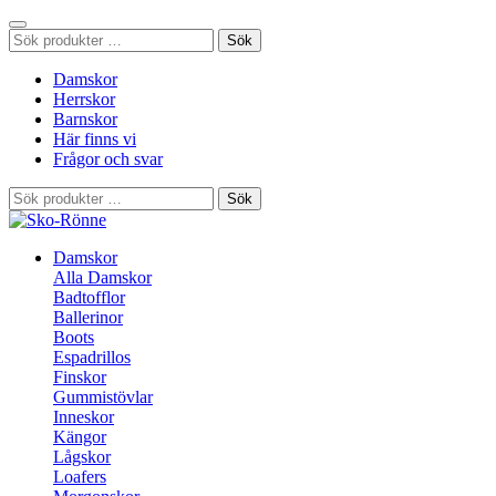
Sök
Sök
efter:
Damskor
Herrskor
Barnskor
Här finns vi
Frågor och svar
Sök
Sök
efter:
Damskor
Alla Damskor
Badtofflor
Ballerinor
Boots
Espadrillos
Finskor
Gummistövlar
Inneskor
Kängor
Lågskor
Loafers