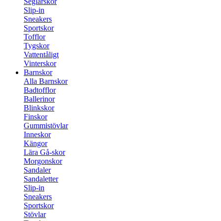
Seglarskor
Slip-in
Sneakers
Sportskor
Tofflor
Tygskor
Vattentåligt
Vinterskor
Barnskor
Alla Barnskor
Badtofflor
Ballerinor
Blinkskor
Finskor
Gummistövlar
Inneskor
Kängor
Lära Gå-skor
Morgonskor
Sandaler
Sandaletter
Slip-in
Sneakers
Sportskor
Stövlar