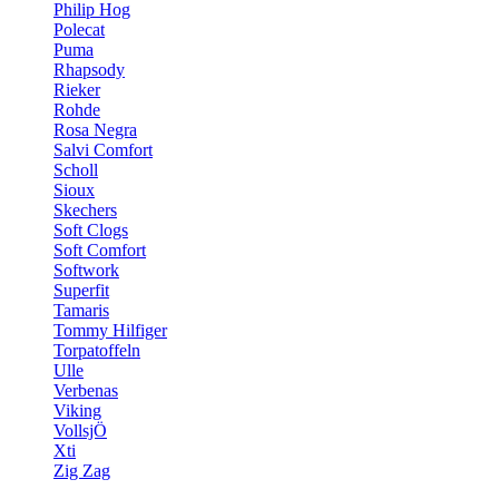
Philip Hog
Polecat
Puma
Rhapsody
Rieker
Rohde
Rosa Negra
Salvi Comfort
Scholl
Sioux
Skechers
Soft Clogs
Soft Comfort
Softwork
Superfit
Tamaris
Tommy Hilfiger
Torpatoffeln
Ulle
Verbenas
Viking
VollsjÖ
Xti
Zig Zag