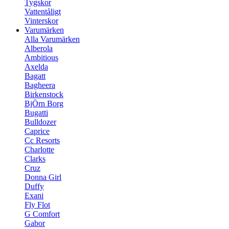
Tygskor
Vattentåligt
Vinterskor
Varumärken
Alla Varumärken
Alberola
Ambitious
Axelda
Bagatt
Bagheera
Birkenstock
BjÖrn Borg
Bugatti
Bulldozer
Caprice
Cc Resorts
Charlotte
Clarks
Cruz
Donna Girl
Duffy
Exani
Fly Flot
G Comfort
Gabor