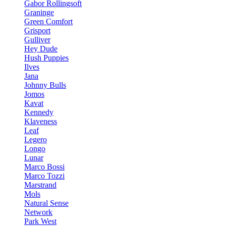
Gabor Rollingsoft
Graninge
Green Comfort
Grisport
Gulliver
Hey Dude
Hush Puppies
Ilves
Jana
Johnny Bulls
Jomos
Kavat
Kennedy
Klaveness
Leaf
Legero
Longo
Lunar
Marco Bossi
Marco Tozzi
Marstrand
Mols
Natural Sense
Network
Park West