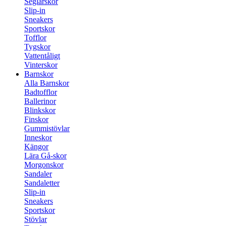
Seglarskor
Slip-in
Sneakers
Sportskor
Tofflor
Tygskor
Vattentåligt
Vinterskor
Barnskor
Alla Barnskor
Badtofflor
Ballerinor
Blinkskor
Finskor
Gummistövlar
Inneskor
Kängor
Lära Gå-skor
Morgonskor
Sandaler
Sandaletter
Slip-in
Sneakers
Sportskor
Stövlar