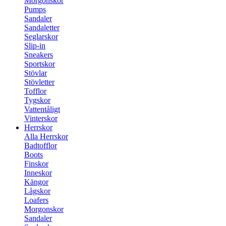
Morgonskor
Pumps
Sandaler
Sandaletter
Seglarskor
Slip-in
Sneakers
Sportskor
Stövlar
Stövletter
Tofflor
Tygskor
Vattentåligt
Vinterskor
Herrskor
Alla Herrskor
Badtofflor
Boots
Finskor
Inneskor
Kängor
Lågskor
Loafers
Morgonskor
Sandaler