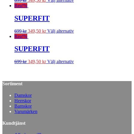
699
kr
349,50
kr
Välj alternativ
Rea!
%
SUPERFIT
699
kr
349,50
kr
Välj alternativ
Rea!
%
SUPERFIT
699
kr
349,50
kr
Välj alternativ
Sortiment
Damskor
Herrskor
Barnskor
Varumärken
Kundtjänst