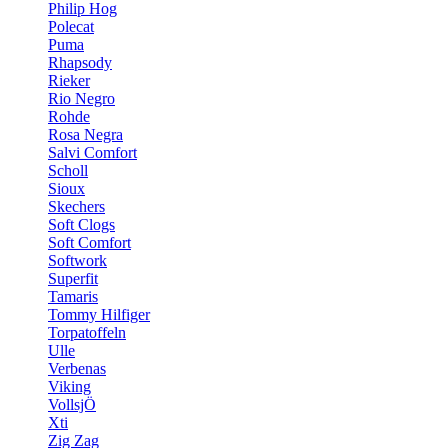
Philip Hog
Polecat
Puma
Rhapsody
Rieker
Rio Negro
Rohde
Rosa Negra
Salvi Comfort
Scholl
Sioux
Skechers
Soft Clogs
Soft Comfort
Softwork
Superfit
Tamaris
Tommy Hilfiger
Torpatoffeln
Ulle
Verbenas
Viking
VollsjÖ
Xti
Zig Zag