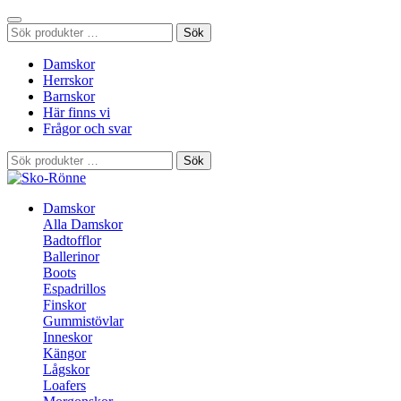
Sök
Sök
efter:
Damskor
Herrskor
Barnskor
Här finns vi
Frågor och svar
Sök
Sök
efter:
Damskor
Alla Damskor
Badtofflor
Ballerinor
Boots
Espadrillos
Finskor
Gummistövlar
Inneskor
Kängor
Lågskor
Loafers