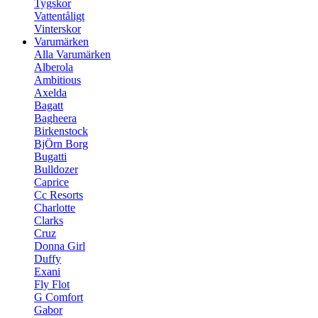
Tygskor
Vattentåligt
Vinterskor
Varumärken
Alla Varumärken
Alberola
Ambitious
Axelda
Bagatt
Bagheera
Birkenstock
BjÖrn Borg
Bugatti
Bulldozer
Caprice
Cc Resorts
Charlotte
Clarks
Cruz
Donna Girl
Duffy
Exani
Fly Flot
G Comfort
Gabor