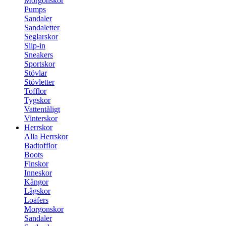
Morgonskor
Pumps
Sandaler
Sandaletter
Seglarskor
Slip-in
Sneakers
Sportskor
Stövlar
Stövletter
Tofflor
Tygskor
Vattentåligt
Vinterskor
Herrskor
Alla Herrskor
Badtofflor
Boots
Finskor
Inneskor
Kängor
Lågskor
Loafers
Morgonskor
Sandaler