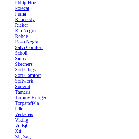
Philip Hog
Polecat
Puma
Rhapsody
Rieker
Rio Negro
Rohde
Rosa Negra
Salvi Comfort
Scholl
Sioux
Skechers
Soft Clogs
Soft Comfort
Softwork
Superfit
Tamaris
Tommy Hilfiger
Torpatoffeln
Ulle
Verbenas
Viking
VollsjÖ
Xti
Zig Zag