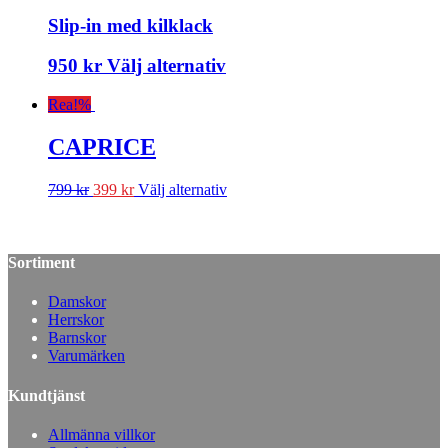
Slip-in med kilklack
950
kr
Välj alternativ
Rea!
%
CAPRICE
799
kr
399
kr
Välj alternativ
Sortiment
Damskor
Herrskor
Barnskor
Varumärken
Kundtjänst
Allmänna villkor