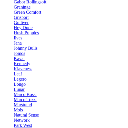
Gabor Rollingsoft
Graninge
Green Comfort
Grisport
Gulliver
Hey Dude
Hush Puppies
Ilves
Jana
Johnny Bulls
Jomos
Kavat
Kennedy
Klaveness
Leaf
Legero
Longo
Lunar
Marco Bossi
Marco Tozzi
Marstrand
Mols
Natural Sense
Network
Park West