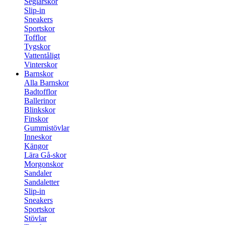
Seglarskor
Slip-in
Sneakers
Sportskor
Tofflor
Tygskor
Vattentåligt
Vinterskor
Barnskor
Alla Barnskor
Badtofflor
Ballerinor
Blinkskor
Finskor
Gummistövlar
Inneskor
Kängor
Lära Gå-skor
Morgonskor
Sandaler
Sandaletter
Slip-in
Sneakers
Sportskor
Stövlar