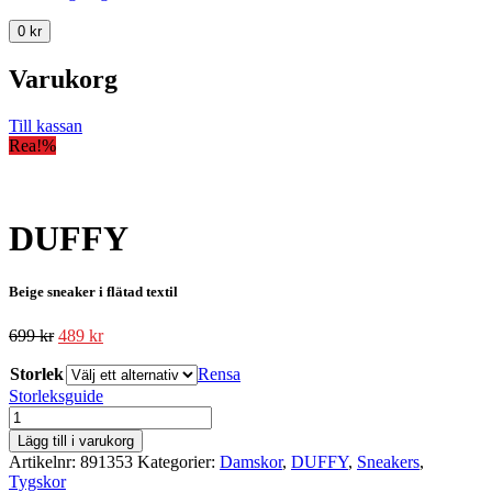
0
kr
Varukorg
Till kassan
Rea!
%
DUFFY
Beige sneaker i flätad textil
699
kr
489
kr
Storlek
Rensa
Storleksguide
DUFFY
mängd
Lägg till i varukorg
Artikelnr:
891353
Kategorier:
Damskor
,
DUFFY
,
Sneakers
,
Tygskor