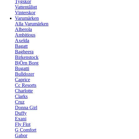
Tygskor
Vattentåligt
Vinterskor
Varumärken
Alla Varumärken
Alberola
Ambitious
Axelda
Bagatt
Bagheera
Birkenstock
BjÖrn Borg
Bugatti
Bulldozer
Caprice
Cc Resorts
Charlotte
Clarks
Cruz
Donna Girl
Duffy
Exani
Fly Flot
G Comfort
Gabor