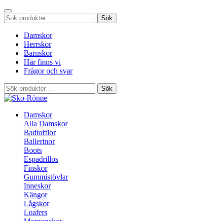
Sök
Sök
efter:
Damskor
Herrskor
Barnskor
Här finns vi
Frågor och svar
Sök
Sök
efter:
Damskor
Alla Damskor
Badtofflor
Ballerinor
Boots
Espadrillos
Finskor
Gummistövlar
Inneskor
Kängor
Lågskor
Loafers