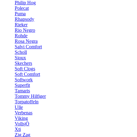
Philip Hog
Polecat
Puma
Rhapsody
Rieker
Rio Negro
Rohde
Rosa Negra
Salvi Comfort
Scholl
Sioux
Skechers
Soft Clogs
Soft Comfort
Softwork
Superfit
Tamaris
Tommy Hilfiger
Torpatoffeln
Ulle
Verbenas
Viking
VollsjÖ
Xti
Zig Zag