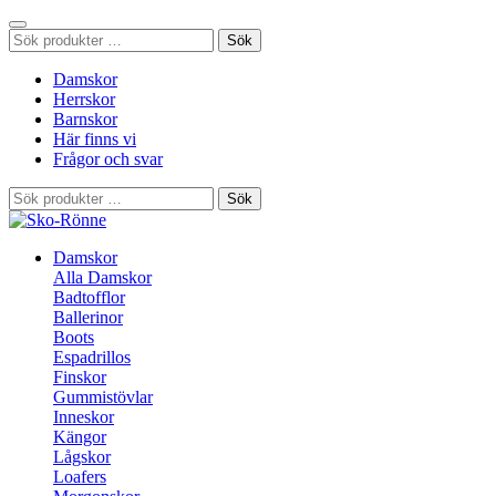
Sök
Sök
efter:
Damskor
Herrskor
Barnskor
Här finns vi
Frågor och svar
Sök
Sök
efter:
Damskor
Alla Damskor
Badtofflor
Ballerinor
Boots
Espadrillos
Finskor
Gummistövlar
Inneskor
Kängor
Lågskor
Loafers