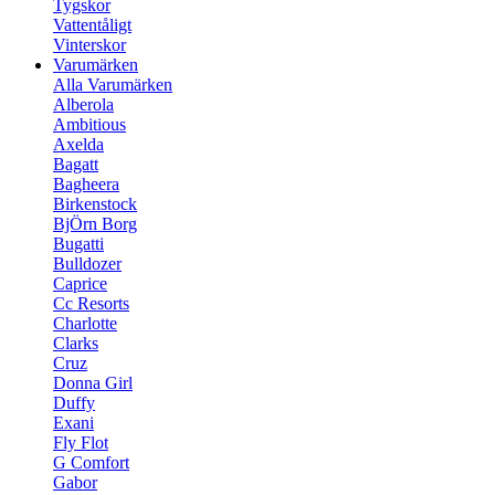
Tygskor
Vattentåligt
Vinterskor
Varumärken
Alla Varumärken
Alberola
Ambitious
Axelda
Bagatt
Bagheera
Birkenstock
BjÖrn Borg
Bugatti
Bulldozer
Caprice
Cc Resorts
Charlotte
Clarks
Cruz
Donna Girl
Duffy
Exani
Fly Flot
G Comfort
Gabor