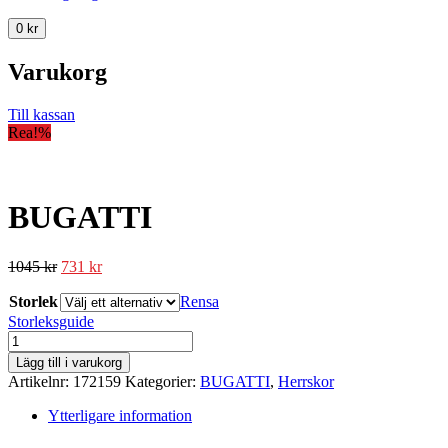
0
kr
Varukorg
Till kassan
Rea!
%
BUGATTI
1045
kr
731
kr
Storlek
Rensa
Storleksguide
BUGATTI
mängd
Lägg till i varukorg
Artikelnr:
172159
Kategorier:
BUGATTI
,
Herrskor
Ytterligare information