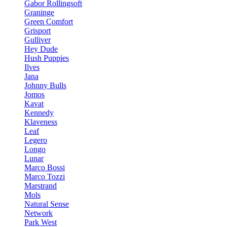
Gabor Rollingsoft
Graninge
Green Comfort
Grisport
Gulliver
Hey Dude
Hush Puppies
Ilves
Jana
Johnny Bulls
Jomos
Kavat
Kennedy
Klaveness
Leaf
Legero
Longo
Lunar
Marco Bossi
Marco Tozzi
Marstrand
Mols
Natural Sense
Network
Park West