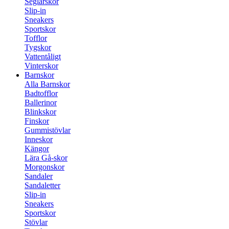
Seglarskor
Slip-in
Sneakers
Sportskor
Tofflor
Tygskor
Vattentåligt
Vinterskor
Barnskor
Alla Barnskor
Badtofflor
Ballerinor
Blinkskor
Finskor
Gummistövlar
Inneskor
Kängor
Lära Gå-skor
Morgonskor
Sandaler
Sandaletter
Slip-in
Sneakers
Sportskor
Stövlar