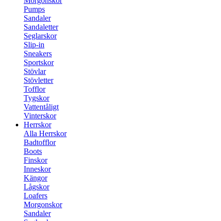
Morgonskor
Pumps
Sandaler
Sandaletter
Seglarskor
Slip-in
Sneakers
Sportskor
Stövlar
Stövletter
Tofflor
Tygskor
Vattentåligt
Vinterskor
Herrskor
Alla Herrskor
Badtofflor
Boots
Finskor
Inneskor
Kängor
Lågskor
Loafers
Morgonskor
Sandaler