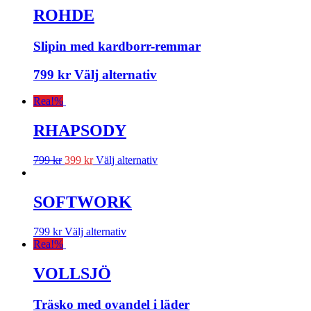
ROHDE
Slipin med kardborr-remmar
799
kr
Välj alternativ
Rea!
%
RHAPSODY
799
kr
399
kr
Välj alternativ
SOFTWORK
799
kr
Välj alternativ
Rea!
%
VOLLSJÖ
Träsko med ovandel i läder