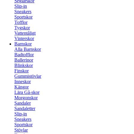
Seglarskor
Slip-in
Sneakers
Sportskor
Tofflor
Tygskor
Vattentåligt
Vinterskor
Barnskor
Alla Barnskor
Badtofflor
Ballerinor
Blinkskor
Finskor
Gummistövlar
Inneskor
Kängor
Lära Gå-skor
Morgonskor
Sandaler
Sandaletter
Slip-in
Sneakers
Sportskor
Stövlar