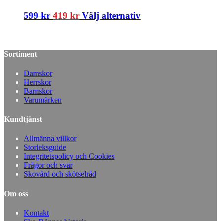
599
kr
419
kr
Välj alternativ
Sortiment
Damskor
Herrskor
Barnskor
Varumärken
Kundtjänst
Allmänna villkor
Storleksguide
Integritetspolicy och Cookies
Frågor och svar
Skovård och skötselråd
Om oss
Kontakt