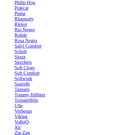
Philip Hog
Polecat
Puma
Rhapsody
Rieker
Rio Negro
Rohde
Rosa Negra
Salvi Comfort
Scholl
Sioux
Skechers
Soft Clogs
Soft Comfort
Softwork
Superfit
Tamaris
Tommy Hilfiger
Torpatoffeln
Ulle
Verbenas
Viking
VollsjÖ
Xti
Zig Zag