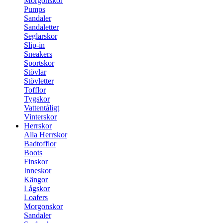
Morgonskor
Pumps
Sandaler
Sandaletter
Seglarskor
Slip-in
Sneakers
Sportskor
Stövlar
Stövletter
Tofflor
Tygskor
Vattentåligt
Vinterskor
Herrskor
Alla Herrskor
Badtofflor
Boots
Finskor
Inneskor
Kängor
Lågskor
Loafers
Morgonskor
Sandaler