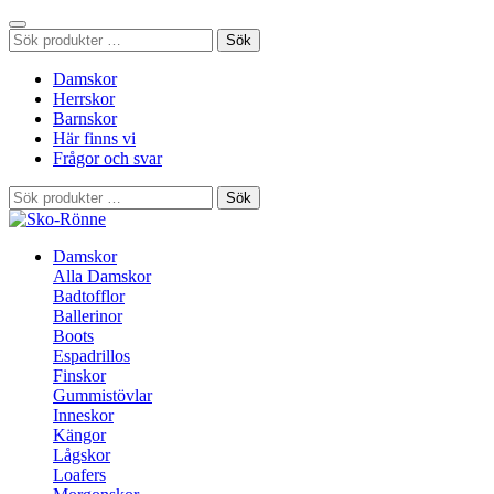
Sök
Sök
efter:
Damskor
Herrskor
Barnskor
Här finns vi
Frågor och svar
Sök
Sök
efter:
Damskor
Alla Damskor
Badtofflor
Ballerinor
Boots
Espadrillos
Finskor
Gummistövlar
Inneskor
Kängor
Lågskor
Loafers