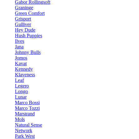
Gabor Rollingsoft
Graninge
Green Comfort
Grisport
Gulliver
Hey Dude
Hush Puppies
Ilves
Jana
Johnny Bulls
Jomos
Kavat
Kennedy
Klaveness
Leaf
Legero
Longo
Lunar
Marco Bossi
Marco Tozzi
Marstrand
Mols
Natural Sense
Network
Park West