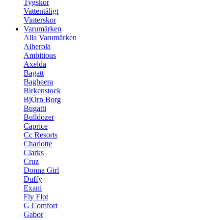
Tygskor
Vattentåligt
Vinterskor
Varumärken
Alla Varumärken
Alberola
Ambitious
Axelda
Bagatt
Bagheera
Birkenstock
BjÖrn Borg
Bugatti
Bulldozer
Caprice
Cc Resorts
Charlotte
Clarks
Cruz
Donna Girl
Duffy
Exani
Fly Flot
G Comfort
Gabor