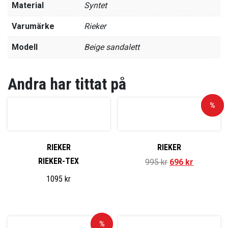
Material
Syntet
Varumärke
Rieker
Modell
Beige sandalett
Andra har tittat på
Rea!
%
RIEKER
RIEKER
RIEKER-TEX
995
kr
696
kr
1095
kr
Rea!
%