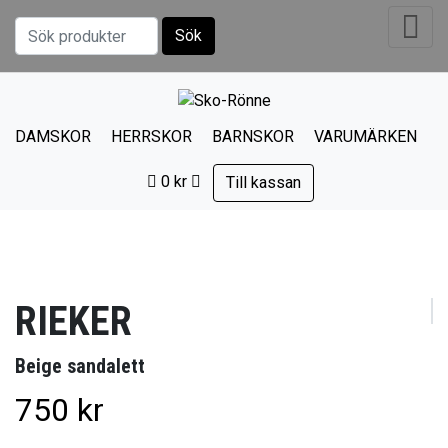
Sök
Sök efter:
DAMSKOR
HERRSKOR
BARNSKOR
VARUMÄRKEN
0
kr
Till kassan
RIEKER
Beige sandalett
750
kr