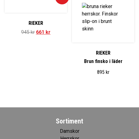
RIEKER
945
kr
661
kr
RIEKER
Brun finsko i läder
895
kr
Sortiment
Damskor
Herrskor