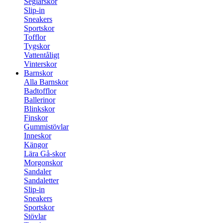
Seglarskor
Slip-in
Sneakers
Sportskor
Tofflor
Tygskor
Vattentåligt
Vinterskor
Barnskor
Alla Barnskor
Badtofflor
Ballerinor
Blinkskor
Finskor
Gummistövlar
Inneskor
Kängor
Lära Gå-skor
Morgonskor
Sandaler
Sandaletter
Slip-in
Sneakers
Sportskor
Stövlar