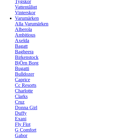
Tygskor
Vattentåligt
Vinterskor
Varumärken
Alla Varumärken
Alberola
Ambitious
Axelda
Bagatt
Bagheera
Birkenstock
BjÖrn Borg
Bugatti
Bulldozer
Caprice
Cc Resorts
Charlotte
Clarks
Cruz
Donna Girl
Duffy
Exani
Fly Flot
G Comfort
Gabor