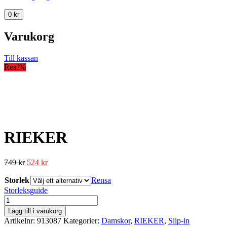
0
kr
Varukorg
Till kassan
Rea!
%
RIEKER
749
kr
524
kr
Storlek
Rensa
Storleksguide
RIEKER
mängd
Lägg till i varukorg
Artikelnr:
913087
Kategorier:
Damskor
,
RIEKER
,
Slip-in