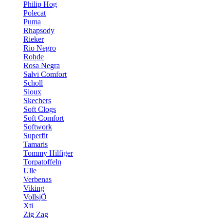
Philip Hog
Polecat
Puma
Rhapsody
Rieker
Rio Negro
Rohde
Rosa Negra
Salvi Comfort
Scholl
Sioux
Skechers
Soft Clogs
Soft Comfort
Softwork
Superfit
Tamaris
Tommy Hilfiger
Torpatoffeln
Ulle
Verbenas
Viking
VollsjÖ
Xti
Zig Zag