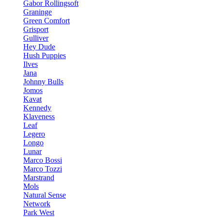
Gabor Rollingsoft
Graninge
Green Comfort
Grisport
Gulliver
Hey Dude
Hush Puppies
Ilves
Jana
Johnny Bulls
Jomos
Kavat
Kennedy
Klaveness
Leaf
Legero
Longo
Lunar
Marco Bossi
Marco Tozzi
Marstrand
Mols
Natural Sense
Network
Park West