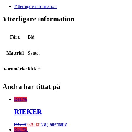
Ytterligare information
Ytterligare information
Färg
Blå
Material
Syntet
Varumärke
Rieker
Andra har tittat på
Rea!
%
RIEKER
895
kr
626
kr
Välj alternativ
Rea!
%