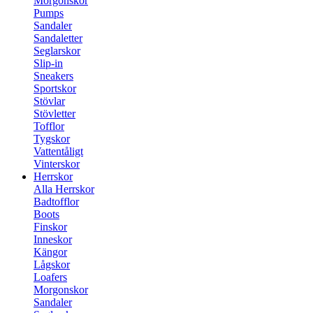
Morgonskor
Pumps
Sandaler
Sandaletter
Seglarskor
Slip-in
Sneakers
Sportskor
Stövlar
Stövletter
Tofflor
Tygskor
Vattentåligt
Vinterskor
Herrskor
Alla Herrskor
Badtofflor
Boots
Finskor
Inneskor
Kängor
Lågskor
Loafers
Morgonskor
Sandaler