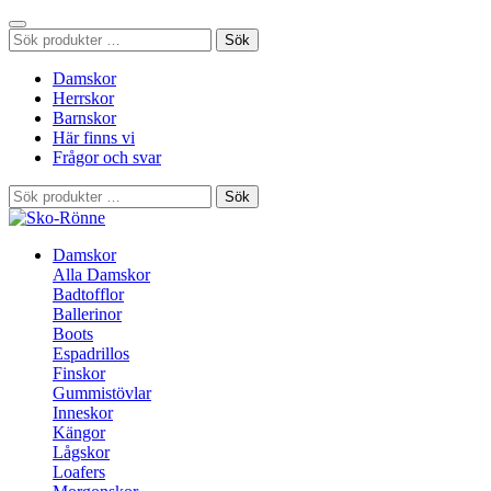
Sök
Sök
efter:
Damskor
Herrskor
Barnskor
Här finns vi
Frågor och svar
Sök
Sök
efter:
Damskor
Alla Damskor
Badtofflor
Ballerinor
Boots
Espadrillos
Finskor
Gummistövlar
Inneskor
Kängor
Lågskor
Loafers