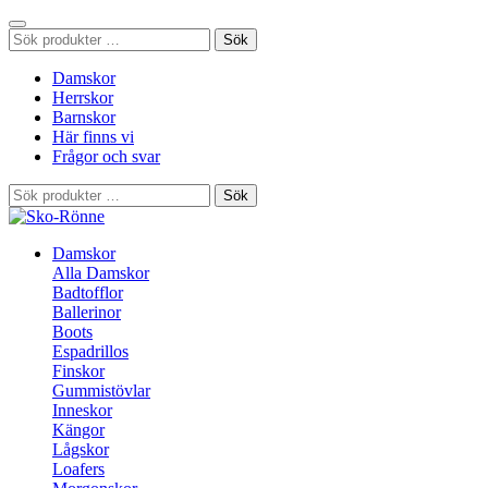
Sök
Sök
efter:
Damskor
Herrskor
Barnskor
Här finns vi
Frågor och svar
Sök
Sök
efter:
Damskor
Alla Damskor
Badtofflor
Ballerinor
Boots
Espadrillos
Finskor
Gummistövlar
Inneskor
Kängor
Lågskor
Loafers