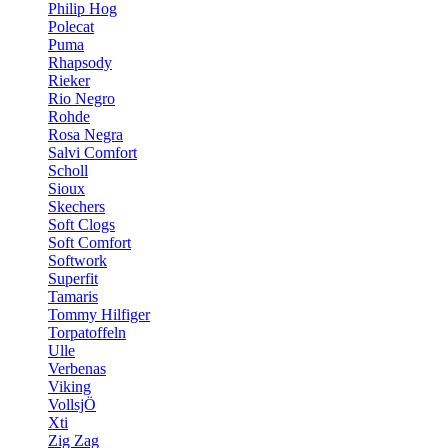
Philip Hog
Polecat
Puma
Rhapsody
Rieker
Rio Negro
Rohde
Rosa Negra
Salvi Comfort
Scholl
Sioux
Skechers
Soft Clogs
Soft Comfort
Softwork
Superfit
Tamaris
Tommy Hilfiger
Torpatoffeln
Ulle
Verbenas
Viking
VollsjÖ
Xti
Zig Zag