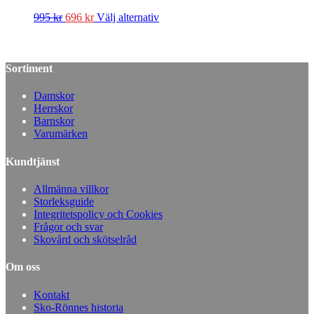
995
kr
696
kr
Välj alternativ
Sortiment
Damskor
Herrskor
Barnskor
Varumärken
Kundtjänst
Allmänna villkor
Storleksguide
Integritetspolicy och Cookies
Frågor och svar
Skovård och skötselråd
Om oss
Kontakt
Sko-Rönnes historia