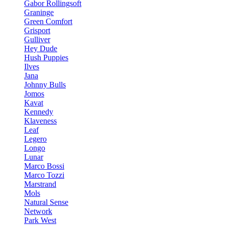
Gabor Rollingsoft
Graninge
Green Comfort
Grisport
Gulliver
Hey Dude
Hush Puppies
Ilves
Jana
Johnny Bulls
Jomos
Kavat
Kennedy
Klaveness
Leaf
Legero
Longo
Lunar
Marco Bossi
Marco Tozzi
Marstrand
Mols
Natural Sense
Network
Park West