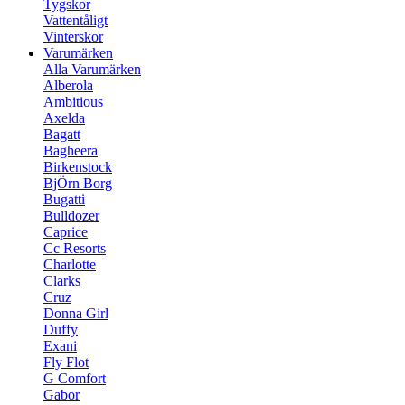
Tygskor
Vattentåligt
Vinterskor
Varumärken
Alla Varumärken
Alberola
Ambitious
Axelda
Bagatt
Bagheera
Birkenstock
BjÖrn Borg
Bugatti
Bulldozer
Caprice
Cc Resorts
Charlotte
Clarks
Cruz
Donna Girl
Duffy
Exani
Fly Flot
G Comfort
Gabor