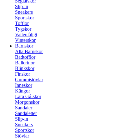
Seglarskor
Slip-in
Sneakers
Sportskor
Tofflor
Tygskor
Vattentåligt
Vinterskor
Barnskor
Alla Barnskor
Badtofflor
Ballerinor
Blinkskor
Finskor
Gummistövlar
Inneskor
Kängor
Lära Gå-skor
Morgonskor
Sandaler
Sandaletter
Slip-in
Sneakers
Sportskor
Stövlar