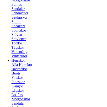
Morgonskor
Pumps
Sandaler
Sandaletter
Seglarskor
Slip-in
Sneakers
Sportskor
Stövlar
Stövletter
Tofflor
Tygskor
Vattentåligt
Vinterskor
Herrskor
Alla Herrskor
Badtofflor
Boots
Finskor
Inneskor
Kängor
Lågskor
Loafers
Morgonskor
Sandaler