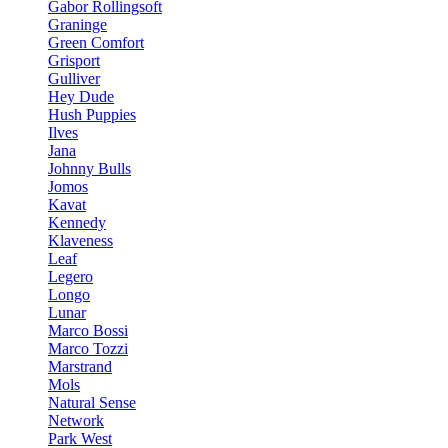
Gabor Rollingsoft
Graninge
Green Comfort
Grisport
Gulliver
Hey Dude
Hush Puppies
Ilves
Jana
Johnny Bulls
Jomos
Kavat
Kennedy
Klaveness
Leaf
Legero
Longo
Lunar
Marco Bossi
Marco Tozzi
Marstrand
Mols
Natural Sense
Network
Park West