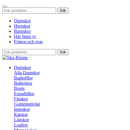
Sök
Sök
efter:
Damskor
Herrskor
Barnskor
Här finns vi
Frågor och svar
Sök
Sök
efter:
Damskor
Alla Damskor
Badtofflor
Ballerinor
Boots
Espadrillos
Finskor
Gummistövlar
Inneskor
Kängor
Lågskor
Loafers