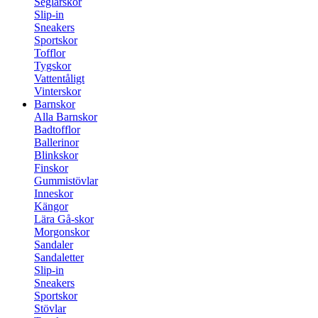
Seglarskor
Slip-in
Sneakers
Sportskor
Tofflor
Tygskor
Vattentåligt
Vinterskor
Barnskor
Alla Barnskor
Badtofflor
Ballerinor
Blinkskor
Finskor
Gummistövlar
Inneskor
Kängor
Lära Gå-skor
Morgonskor
Sandaler
Sandaletter
Slip-in
Sneakers
Sportskor
Stövlar