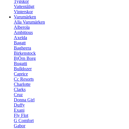
Tygskor
Vattentåligt
Vinterskor
Varumärken
Alla Varumärken
Alberola
Ambitious
Axelda
Bagatt
Bagheera
Birkenstock
BjÖrn Borg
Bugatti
Bulldozer
Caprice
Cc Resorts
Charlotte
Clarks
Cruz
Donna Girl
Duffy
Exani
Fly Flot
G Comfort
Gabor