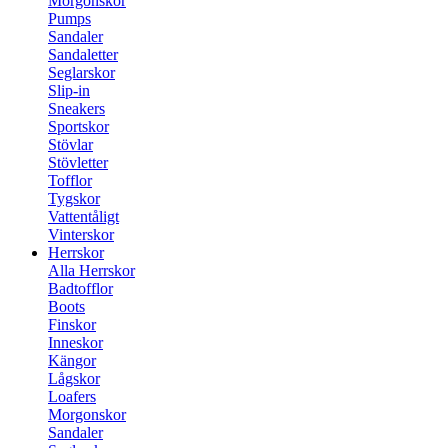
Morgonskor
Pumps
Sandaler
Sandaletter
Seglarskor
Slip-in
Sneakers
Sportskor
Stövlar
Stövletter
Tofflor
Tygskor
Vattentåligt
Vinterskor
Herrskor
Alla Herrskor
Badtofflor
Boots
Finskor
Inneskor
Kängor
Lågskor
Loafers
Morgonskor
Sandaler