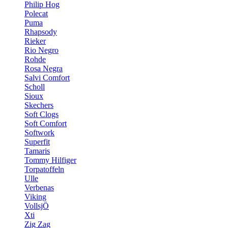
Philip Hog
Polecat
Puma
Rhapsody
Rieker
Rio Negro
Rohde
Rosa Negra
Salvi Comfort
Scholl
Sioux
Skechers
Soft Clogs
Soft Comfort
Softwork
Superfit
Tamaris
Tommy Hilfiger
Torpatoffeln
Ulle
Verbenas
Viking
VollsjÖ
Xti
Zig Zag