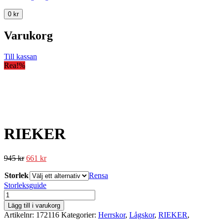
0
kr
Varukorg
Till kassan
Rea!
%
RIEKER
945
kr
661
kr
Storlek
Rensa
Storleksguide
RIEKER
mängd
Lägg till i varukorg
Artikelnr:
172116
Kategorier:
Herrskor
,
Lågskor
,
RIEKER
,