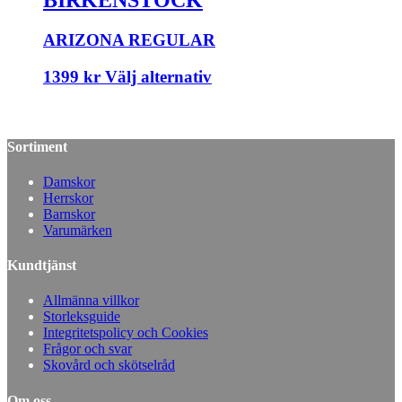
ARIZONA REGULAR
1399
kr
Välj alternativ
Sortiment
Damskor
Herrskor
Barnskor
Varumärken
Kundtjänst
Allmänna villkor
Storleksguide
Integritetspolicy och Cookies
Frågor och svar
Skovård och skötselråd
Om oss