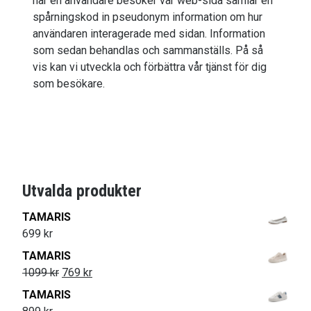
när en användare besöker vår web-sida samlar en
spårningskod in pseudonym information om hur
användaren interagerade med sidan. Information
som sedan behandlas och sammanställs. På så
vis kan vi utveckla och förbättra vår tjänst för dig
som besökare.
Utvalda produkter
TAMARIS
699
kr
TAMARIS
1099
kr
769
kr
TAMARIS