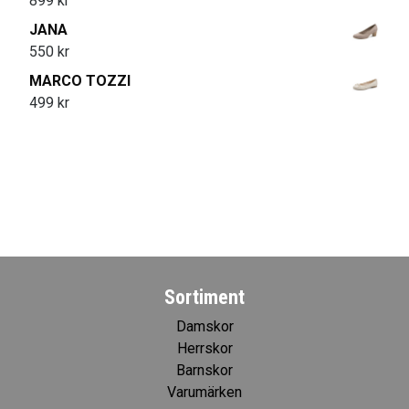
899
kr
JANA
550
kr
MARCO TOZZI
499
kr
Sortiment
Damskor
Herrskor
Barnskor
Varumärken