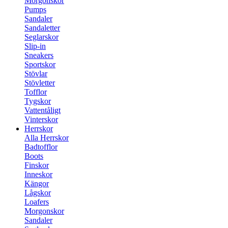
Morgonskor
Pumps
Sandaler
Sandaletter
Seglarskor
Slip-in
Sneakers
Sportskor
Stövlar
Stövletter
Tofflor
Tygskor
Vattentåligt
Vinterskor
Herrskor
Alla Herrskor
Badtofflor
Boots
Finskor
Inneskor
Kängor
Lågskor
Loafers
Morgonskor
Sandaler