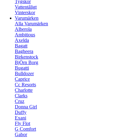
Tygskor
Vattentåligt
Vinterskor
Varumärken
Alla Varumärken
Alberola
Ambitious
Axelda
Bagatt
Bagheera
Birkenstock
BjÖrn Borg
Bugatti
Bulldozer
Caprice
Cc Resorts
Charlotte
Clarks
Cruz
Donna Girl
Duffy
Exani
Fly Flot
G Comfort
Gabor