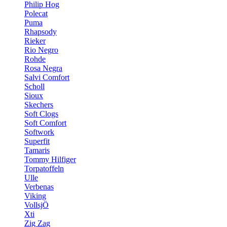
Philip Hog
Polecat
Puma
Rhapsody
Rieker
Rio Negro
Rohde
Rosa Negra
Salvi Comfort
Scholl
Sioux
Skechers
Soft Clogs
Soft Comfort
Softwork
Superfit
Tamaris
Tommy Hilfiger
Torpatoffeln
Ulle
Verbenas
Viking
VollsjÖ
Xti
Zig Zag