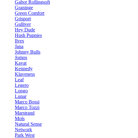
Gabor Rollingsoft
Graninge
Green Comfort
Grisport
Gulliver
Hey Dude
Hush Puppies
Ilves
Jana
Johnny Bulls
Jomos
Kavat
Kennedy
Klaveness
Leaf
Legero
Longo
Lunar
Marco Bossi
Marco Tozzi
Marstrand
Mols
Natural Sense
Network
Park West