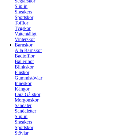
Seglarskor
Slip-in
Sneakers
Sportskor
Tofflor
Tygskor
Vattentåligt
Vinterskor
Barnskor
Alla Barnskor
Badtofflor
Ballerinor
Blinkskor
Finskor
Gummistövlar
Inneskor
Kängor
Lära Gå-skor
Morgonskor
Sandaler
Sandaletter
Slip-in
Sneakers
Sportskor
Stövlar