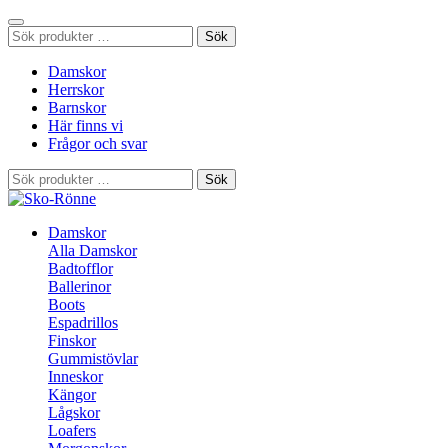
Sök
Sök
efter:
Damskor
Herrskor
Barnskor
Här finns vi
Frågor och svar
Sök
Sök
efter:
Damskor
Alla Damskor
Badtofflor
Ballerinor
Boots
Espadrillos
Finskor
Gummistövlar
Inneskor
Kängor
Lågskor
Loafers