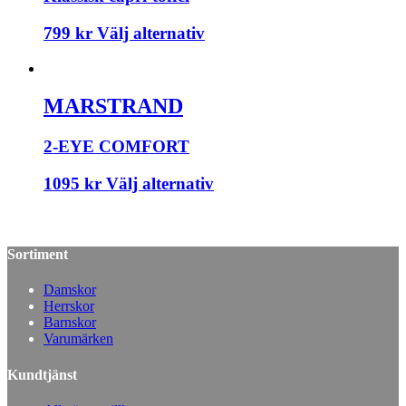
799
kr
Välj alternativ
MARSTRAND
2-EYE COMFORT
1095
kr
Välj alternativ
Sortiment
Damskor
Herrskor
Barnskor
Varumärken
Kundtjänst