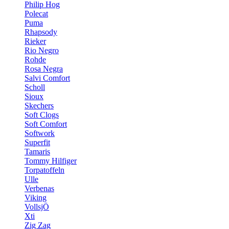
Philip Hog
Polecat
Puma
Rhapsody
Rieker
Rio Negro
Rohde
Rosa Negra
Salvi Comfort
Scholl
Sioux
Skechers
Soft Clogs
Soft Comfort
Softwork
Superfit
Tamaris
Tommy Hilfiger
Torpatoffeln
Ulle
Verbenas
Viking
VollsjÖ
Xti
Zig Zag