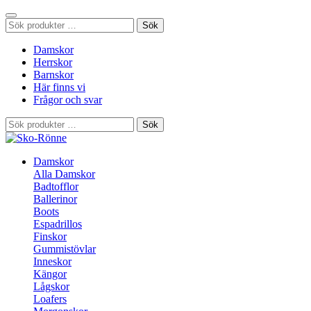
Sök
Sök
efter:
Damskor
Herrskor
Barnskor
Här finns vi
Frågor och svar
Sök
Sök
efter:
Damskor
Alla Damskor
Badtofflor
Ballerinor
Boots
Espadrillos
Finskor
Gummistövlar
Inneskor
Kängor
Lågskor
Loafers