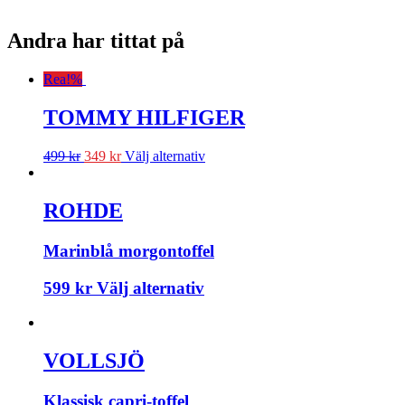
Andra har tittat på
Rea!
%
TOMMY HILFIGER
499
kr
349
kr
Välj alternativ
ROHDE
Marinblå morgontoffel
599
kr
Välj alternativ
VOLLSJÖ
Klassisk capri-toffel