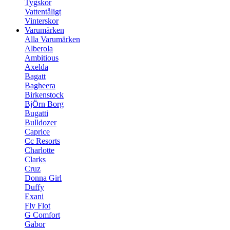
Tygskor
Vattentåligt
Vinterskor
Varumärken
Alla Varumärken
Alberola
Ambitious
Axelda
Bagatt
Bagheera
Birkenstock
BjÖrn Borg
Bugatti
Bulldozer
Caprice
Cc Resorts
Charlotte
Clarks
Cruz
Donna Girl
Duffy
Exani
Fly Flot
G Comfort
Gabor