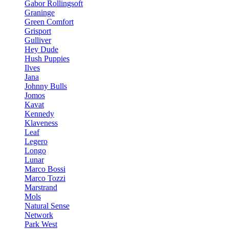
Gabor Rollingsoft
Graninge
Green Comfort
Grisport
Gulliver
Hey Dude
Hush Puppies
Ilves
Jana
Johnny Bulls
Jomos
Kavat
Kennedy
Klaveness
Leaf
Legero
Longo
Lunar
Marco Bossi
Marco Tozzi
Marstrand
Mols
Natural Sense
Network
Park West