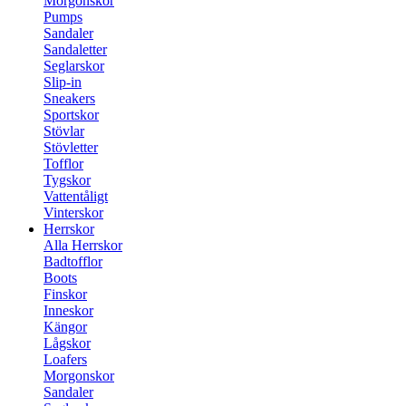
Morgonskor
Pumps
Sandaler
Sandaletter
Seglarskor
Slip-in
Sneakers
Sportskor
Stövlar
Stövletter
Tofflor
Tygskor
Vattentåligt
Vinterskor
Herrskor
Alla Herrskor
Badtofflor
Boots
Finskor
Inneskor
Kängor
Lågskor
Loafers
Morgonskor
Sandaler