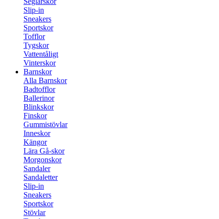
Seglarskor
Slip-in
Sneakers
Sportskor
Tofflor
Tygskor
Vattentåligt
Vinterskor
Barnskor
Alla Barnskor
Badtofflor
Ballerinor
Blinkskor
Finskor
Gummistövlar
Inneskor
Kängor
Lära Gå-skor
Morgonskor
Sandaler
Sandaletter
Slip-in
Sneakers
Sportskor
Stövlar