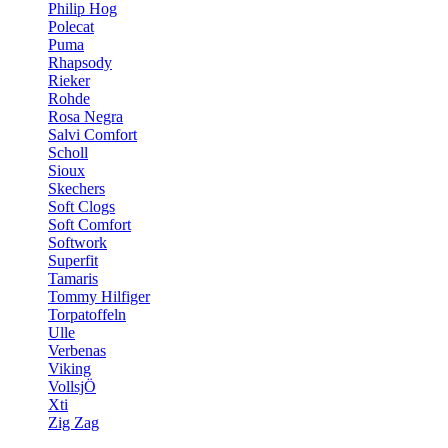
Philip Hog
Polecat
Puma
Rhapsody
Rieker
Rohde
Rosa Negra
Salvi Comfort
Scholl
Sioux
Skechers
Soft Clogs
Soft Comfort
Softwork
Superfit
Tamaris
Tommy Hilfiger
Torpatoffeln
Ulle
Verbenas
Viking
VollsjÖ
Xti
Zig Zag