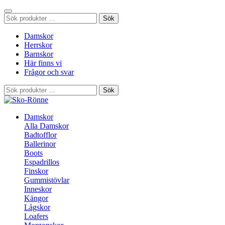
Sök
Sök
efter:
Damskor
Herrskor
Barnskor
Här finns vi
Frågor och svar
Sök
Sök
efter:
Damskor
Alla Damskor
Badtofflor
Ballerinor
Boots
Espadrillos
Finskor
Gummistövlar
Inneskor
Kängor
Lågskor
Loafers