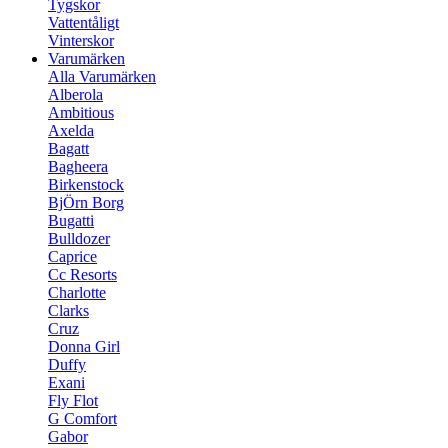
Tygskor
Vattentåligt
Vinterskor
Varumärken
Alla Varumärken
Alberola
Ambitious
Axelda
Bagatt
Bagheera
Birkenstock
BjÖrn Borg
Bugatti
Bulldozer
Caprice
Cc Resorts
Charlotte
Clarks
Cruz
Donna Girl
Duffy
Exani
Fly Flot
G Comfort
Gabor