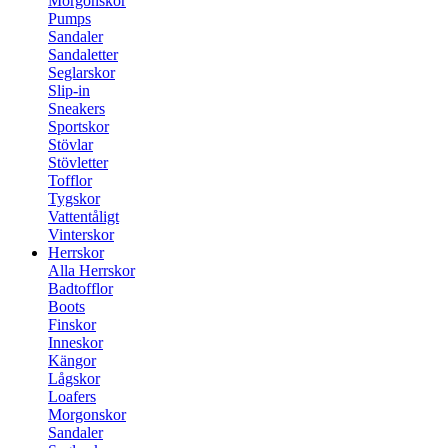
Morgonskor
Pumps
Sandaler
Sandaletter
Seglarskor
Slip-in
Sneakers
Sportskor
Stövlar
Stövletter
Tofflor
Tygskor
Vattentåligt
Vinterskor
Herrskor
Alla Herrskor
Badtofflor
Boots
Finskor
Inneskor
Kängor
Lågskor
Loafers
Morgonskor
Sandaler