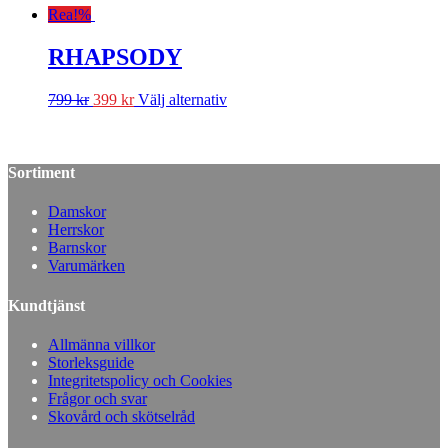
Rea!
%
RHAPSODY
799
kr
399
kr
Välj alternativ
Sortiment
Damskor
Herrskor
Barnskor
Varumärken
Kundtjänst
Allmänna villkor
Storleksguide
Integritetspolicy och Cookies
Frågor och svar
Skovård och skötselråd