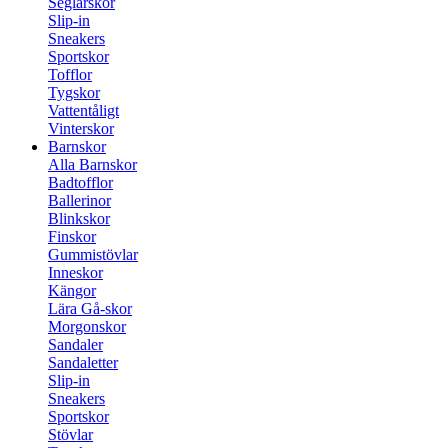
Seglarskor
Slip-in
Sneakers
Sportskor
Tofflor
Tygskor
Vattentåligt
Vinterskor
Barnskor
Alla Barnskor
Badtofflor
Ballerinor
Blinkskor
Finskor
Gummistövlar
Inneskor
Kängor
Lära Gå-skor
Morgonskor
Sandaler
Sandaletter
Slip-in
Sneakers
Sportskor
Stövlar