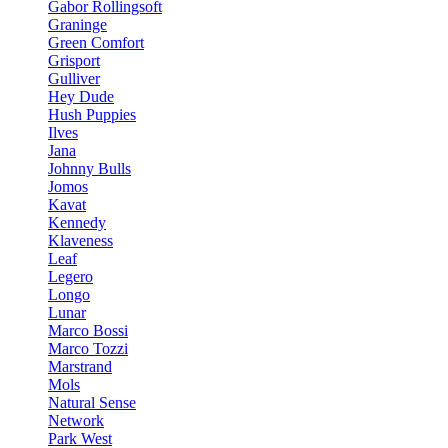
Gabor Rollingsoft
Graninge
Green Comfort
Grisport
Gulliver
Hey Dude
Hush Puppies
Ilves
Jana
Johnny Bulls
Jomos
Kavat
Kennedy
Klaveness
Leaf
Legero
Longo
Lunar
Marco Bossi
Marco Tozzi
Marstrand
Mols
Natural Sense
Network
Park West