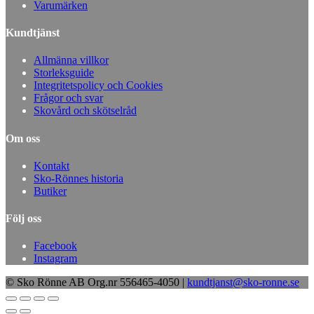
Varumärken
Kundtjänst
Allmänna villkor
Storleksguide
Integritetspolicy och Cookies
Frågor och svar
Skovård och skötselråd
Om oss
Kontakt
Sko-Rönnes historia
Butiker
Följ oss
Facebook
Instagram
© Sko Rönne AB Org.nr 556465-4050 |
kundtjanst@sko-ronne.se