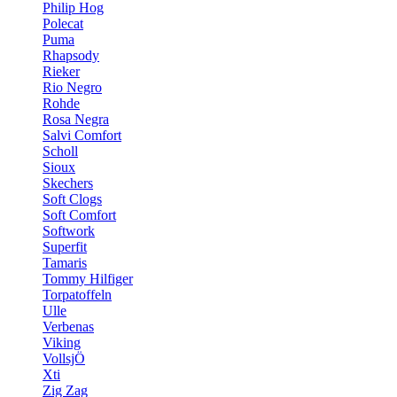
Philip Hog
Polecat
Puma
Rhapsody
Rieker
Rio Negro
Rohde
Rosa Negra
Salvi Comfort
Scholl
Sioux
Skechers
Soft Clogs
Soft Comfort
Softwork
Superfit
Tamaris
Tommy Hilfiger
Torpatoffeln
Ulle
Verbenas
Viking
VollsjÖ
Xti
Zig Zag