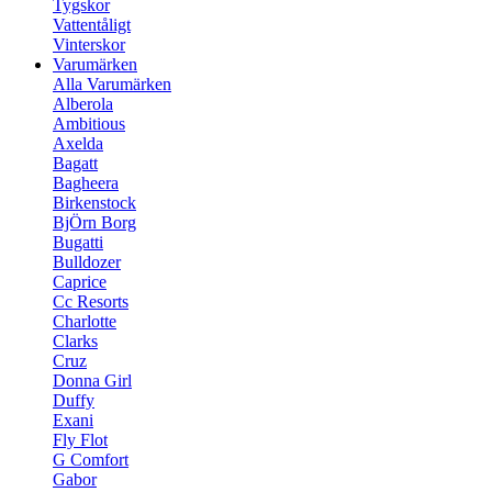
Tygskor
Vattentåligt
Vinterskor
Varumärken
Alla Varumärken
Alberola
Ambitious
Axelda
Bagatt
Bagheera
Birkenstock
BjÖrn Borg
Bugatti
Bulldozer
Caprice
Cc Resorts
Charlotte
Clarks
Cruz
Donna Girl
Duffy
Exani
Fly Flot
G Comfort
Gabor