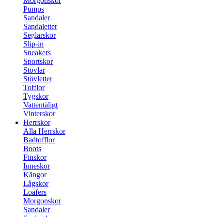
Morgonskor
Pumps
Sandaler
Sandaletter
Seglarskor
Slip-in
Sneakers
Sportskor
Stövlar
Stövletter
Tofflor
Tygskor
Vattentåligt
Vinterskor
Herrskor
Alla Herrskor
Badtofflor
Boots
Finskor
Inneskor
Kängor
Lågskor
Loafers
Morgonskor
Sandaler