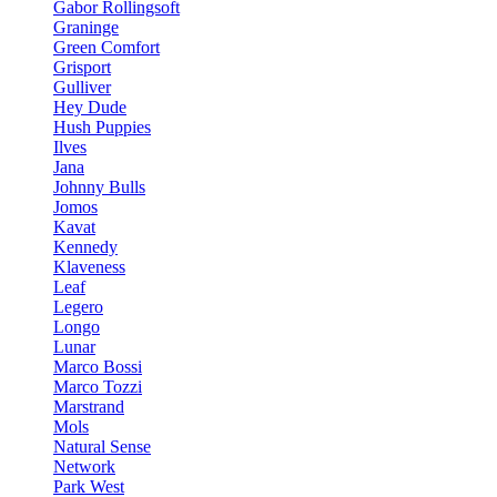
Gabor Rollingsoft
Graninge
Green Comfort
Grisport
Gulliver
Hey Dude
Hush Puppies
Ilves
Jana
Johnny Bulls
Jomos
Kavat
Kennedy
Klaveness
Leaf
Legero
Longo
Lunar
Marco Bossi
Marco Tozzi
Marstrand
Mols
Natural Sense
Network
Park West