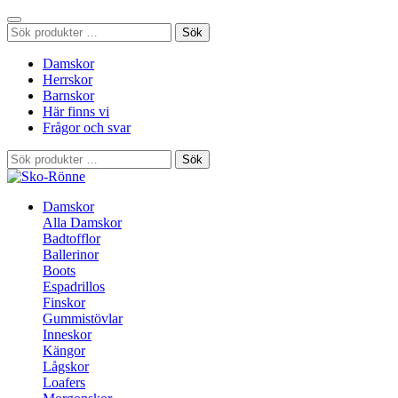
Sök
Sök
efter:
Damskor
Herrskor
Barnskor
Här finns vi
Frågor och svar
Sök
Sök
efter:
Damskor
Alla Damskor
Badtofflor
Ballerinor
Boots
Espadrillos
Finskor
Gummistövlar
Inneskor
Kängor
Lågskor
Loafers