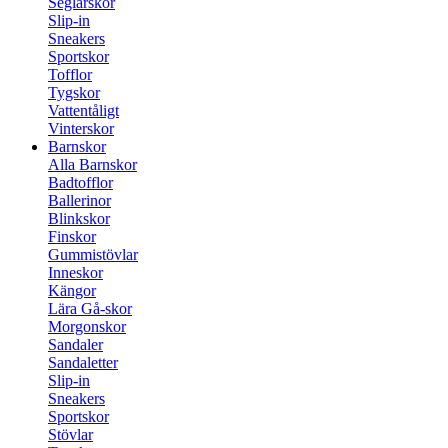
Seglarskor
Slip-in
Sneakers
Sportskor
Tofflor
Tygskor
Vattentåligt
Vinterskor
Barnskor
Alla Barnskor
Badtofflor
Ballerinor
Blinkskor
Finskor
Gummistövlar
Inneskor
Kängor
Lära Gå-skor
Morgonskor
Sandaler
Sandaletter
Slip-in
Sneakers
Sportskor
Stövlar