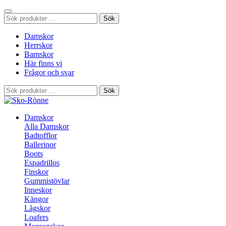
Sök
Sök
efter:
Damskor
Herrskor
Barnskor
Här finns vi
Frågor och svar
Sök
Sök
efter:
Damskor
Alla Damskor
Badtofflor
Ballerinor
Boots
Espadrillos
Finskor
Gummistövlar
Inneskor
Kängor
Lågskor
Loafers