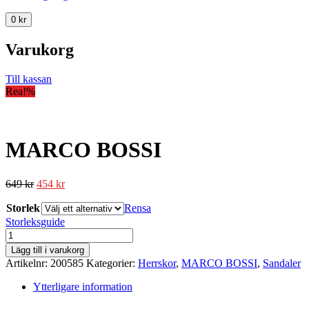
0
kr
Varukorg
Till kassan
Rea!
%
MARCO BOSSI
649
kr
454
kr
Storlek
Rensa
Storleksguide
MARCO
BOSSI
Lägg till i varukorg
mängd
Artikelnr:
200585
Kategorier:
Herrskor
,
MARCO BOSSI
,
Sandaler
Ytterligare information