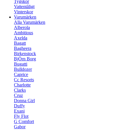
Tygskor
Vattentåligt
Vinterskor
Varumärken
Alla Varumärken
Alberola
Ambitious
Axelda
Bagatt
Bagheera
Birkenstock
BjÖrn Borg
Bugatti
Bulldozer
Caprice
Cc Resorts
Charlotte
Clarks
Cruz
Donna Girl
Duffy
Exani
Fly Flot
G Comfort
Gabor