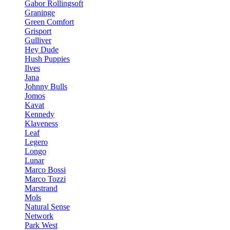
Gabor Rollingsoft
Graninge
Green Comfort
Grisport
Gulliver
Hey Dude
Hush Puppies
Ilves
Jana
Johnny Bulls
Jomos
Kavat
Kennedy
Klaveness
Leaf
Legero
Longo
Lunar
Marco Bossi
Marco Tozzi
Marstrand
Mols
Natural Sense
Network
Park West