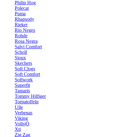
Philip Hog
Polecat
Puma
Rhapsody
Rieker
Rio Negro
Rohde
Rosa Negra
Salvi Comfort
Scholl
Sioux
Skechers
Soft Clogs
Soft Comfort
Softwork
Superfit
Tamaris
Tommy Hilfiger
Torpatoffeln
Ulle
Verbenas
Viking
VollsjÖ
Xti
Zig Zag