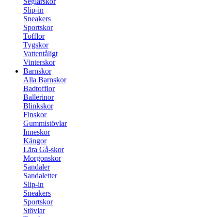
Seglarskor
Slip-in
Sneakers
Sportskor
Tofflor
Tygskor
Vattentåligt
Vinterskor
Barnskor
Alla Barnskor
Badtofflor
Ballerinor
Blinkskor
Finskor
Gummistövlar
Inneskor
Kängor
Lära Gå-skor
Morgonskor
Sandaler
Sandaletter
Slip-in
Sneakers
Sportskor
Stövlar