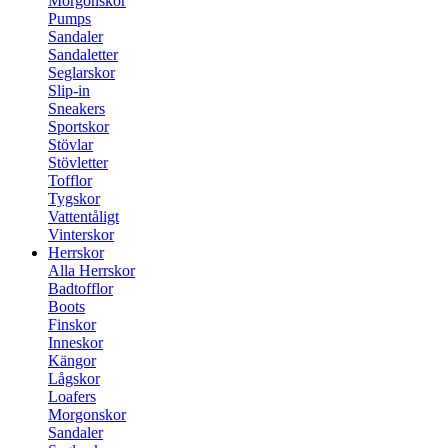
Morgonskor
Pumps
Sandaler
Sandaletter
Seglarskor
Slip-in
Sneakers
Sportskor
Stövlar
Stövletter
Tofflor
Tygskor
Vattentåligt
Vinterskor
Herrskor
Alla Herrskor
Badtofflor
Boots
Finskor
Inneskor
Kängor
Lågskor
Loafers
Morgonskor
Sandaler