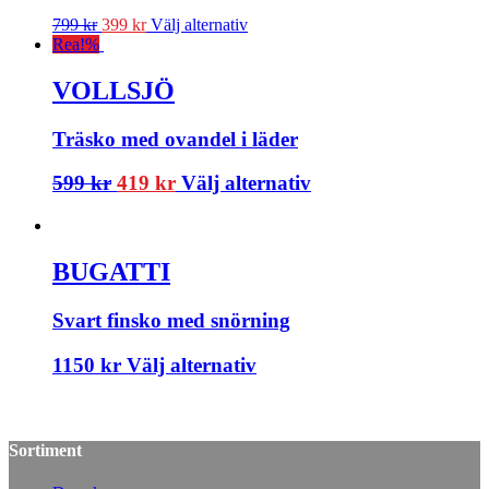
799
kr
399
kr
Välj alternativ
Rea!
%
VOLLSJÖ
Träsko med ovandel i läder
599
kr
419
kr
Välj alternativ
BUGATTI
Svart finsko med snörning
1150
kr
Välj alternativ
Sortiment