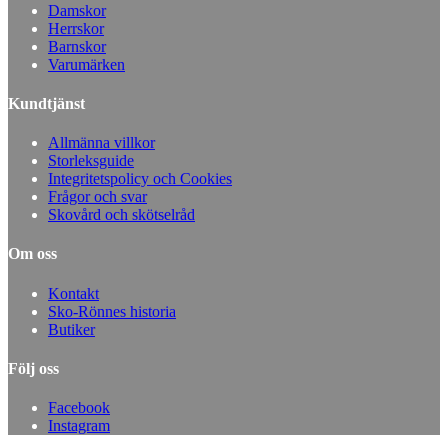
Damskor
Herrskor
Barnskor
Varumärken
Kundtjänst
Allmänna villkor
Storleksguide
Integritetspolicy och Cookies
Frågor och svar
Skovård och skötselråd
Om oss
Kontakt
Sko-Rönnes historia
Butiker
Följ oss
Facebook
Instagram