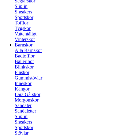
Seglarskor
Slip-in
Sneakers
Sportskor
Tofflor
Tygskor
Vattentåligt
Vinterskor
Barnskor
Alla Barnskor
Badtofflor
Ballerinor
Blinkskor
Finskor
Gummistövlar
Inneskor
Kängor
Lära Gå-skor
Morgonskor
Sandaler
Sandaletter
Slip-in
Sneakers
Sportskor
Stövlar