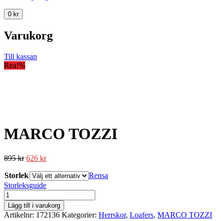
0
kr
Varukorg
Till kassan
Rea!
%
MARCO TOZZI
895
kr
626
kr
Storlek
Rensa
Storleksguide
MARCO
TOZZI
Lägg till i varukorg
mängd
Artikelnr:
172136
Kategorier:
Herrskor
,
Loafers
,
MARCO TOZZI