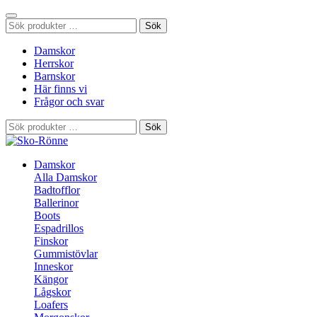
Sök
Sök
efter:
Damskor
Herrskor
Barnskor
Här finns vi
Frågor och svar
Sök
Sök
efter:
Damskor
Alla Damskor
Badtofflor
Ballerinor
Boots
Espadrillos
Finskor
Gummistövlar
Inneskor
Kängor
Lågskor
Loafers