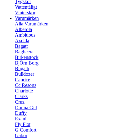
Tygskor
Vattentåligt
Vinterskor
Varumärken
Alla Varumärken
Alberola
Ambitious
Axelda
Bagatt
Bagheera
Birkenstock
BjÖrn Borg
Bugatti
Bulldozer
Caprice
Cc Resorts
Charlotte
Clarks
Cruz
Donna Girl
Duffy
Exani
Fly Flot
G Comfort
Gabor