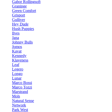
Gabor Rollingsoft
Graninge
Green Comfort
Grisport
Gulliver
Hey Dude
Hush Puppies
Ilves
Jana
Johnny Bulls
Jomos
Kavat
Kennedy
Klaveness
Leaf
Legero
Longo
Lunar
Marco Bossi
Marco Tozzi
Marstrand
Mols
Natural Sense
Network
Park West