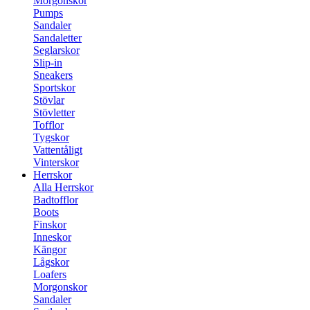
Morgonskor
Pumps
Sandaler
Sandaletter
Seglarskor
Slip-in
Sneakers
Sportskor
Stövlar
Stövletter
Tofflor
Tygskor
Vattentåligt
Vinterskor
Herrskor
Alla Herrskor
Badtofflor
Boots
Finskor
Inneskor
Kängor
Lågskor
Loafers
Morgonskor
Sandaler