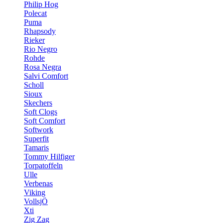
Philip Hog
Polecat
Puma
Rhapsody
Rieker
Rio Negro
Rohde
Rosa Negra
Salvi Comfort
Scholl
Sioux
Skechers
Soft Clogs
Soft Comfort
Softwork
Superfit
Tamaris
Tommy Hilfiger
Torpatoffeln
Ulle
Verbenas
Viking
VollsjÖ
Xti
Zig Zag