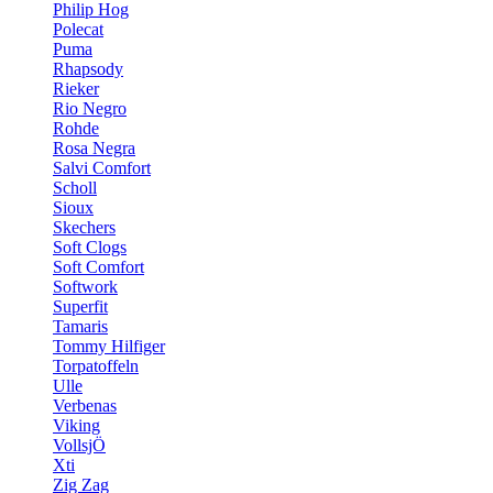
Philip Hog
Polecat
Puma
Rhapsody
Rieker
Rio Negro
Rohde
Rosa Negra
Salvi Comfort
Scholl
Sioux
Skechers
Soft Clogs
Soft Comfort
Softwork
Superfit
Tamaris
Tommy Hilfiger
Torpatoffeln
Ulle
Verbenas
Viking
VollsjÖ
Xti
Zig Zag