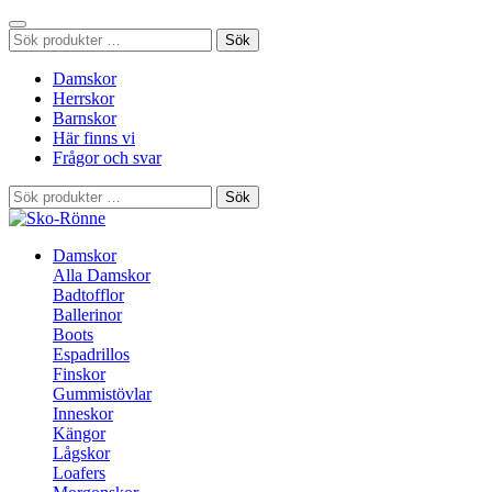
Sök
Sök
efter:
Damskor
Herrskor
Barnskor
Här finns vi
Frågor och svar
Sök
Sök
efter:
Damskor
Alla Damskor
Badtofflor
Ballerinor
Boots
Espadrillos
Finskor
Gummistövlar
Inneskor
Kängor
Lågskor
Loafers