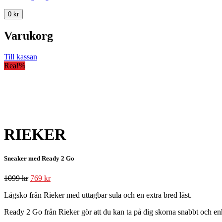
0
kr
Varukorg
Till kassan
Rea!
%
RIEKER
Sneaker med Ready 2 Go
1099
kr
769
kr
Lågsko från Rieker med uttagbar sula och en extra bred läst.
Ready 2 Go från Rieker gör att du kan ta på dig skorna snabbt och enkel