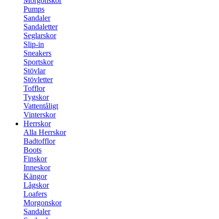
Morgonskor
Pumps
Sandaler
Sandaletter
Seglarskor
Slip-in
Sneakers
Sportskor
Stövlar
Stövletter
Tofflor
Tygskor
Vattentåligt
Vinterskor
Herrskor
Alla Herrskor
Badtofflor
Boots
Finskor
Inneskor
Kängor
Lågskor
Loafers
Morgonskor
Sandaler