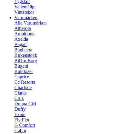
Tygskor
Vattentåligt
Vinterskor
Varumärken
Alla Varumärken
Alberola
Ambitious
Axelda
Bagatt
Bagheera
Birkenstock
BjÖrn Borg
Bugatti
Bulldozer
Caprice
Cc Resorts
Charlotte
Clarks
Cruz
Donna Girl
Duffy
Exani
Fly Flot
G Comfort
Gabor