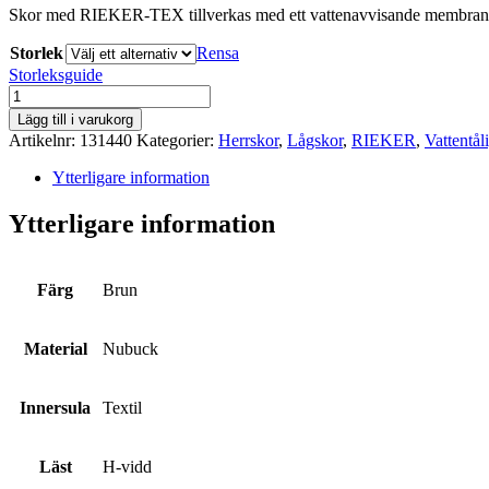
Skor med RIEKER-TEX tillverkas med ett vattenavvisande membran som
Storlek
Rensa
Storleksguide
RIEKER
mängd
Lägg till i varukorg
Artikelnr:
131440
Kategorier:
Herrskor
,
Lågskor
,
RIEKER
,
Vattentål
Ytterligare information
Ytterligare information
Färg
Brun
Material
Nubuck
Innersula
Textil
Läst
H-vidd