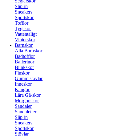
Seglarskor
Slip-in
Sneakers
Sportskor
Tofflor
Tygskor
Vattentåligt
Vinterskor
Barnskor
Alla Barnskor
Badtofflor
Ballerinor
Blinkskor
Finskor
Gummistövlar
Inneskor
Kängor
Lära Gå-skor
Morgonskor
Sandaler
Sandaletter
Slip-in
Sneakers
Sportskor
Stövlar