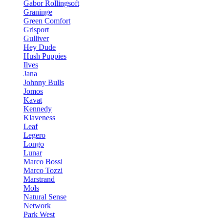
Gabor Rollingsoft
Graninge
Green Comfort
Grisport
Gulliver
Hey Dude
Hush Puppies
Ilves
Jana
Johnny Bulls
Jomos
Kavat
Kennedy
Klaveness
Leaf
Legero
Longo
Lunar
Marco Bossi
Marco Tozzi
Marstrand
Mols
Natural Sense
Network
Park West