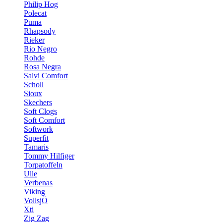
Philip Hog
Polecat
Puma
Rhapsody
Rieker
Rio Negro
Rohde
Rosa Negra
Salvi Comfort
Scholl
Sioux
Skechers
Soft Clogs
Soft Comfort
Softwork
Superfit
Tamaris
Tommy Hilfiger
Torpatoffeln
Ulle
Verbenas
Viking
VollsjÖ
Xti
Zig Zag