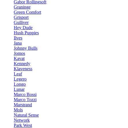
Gabor Rollingsoft
Graninge
Green Comfort
Grisport
Gulliver
Hey Dude
Hush Puppies
Ilves
Jana
Johnny Bulls
Jomos
Kavat
Kennedy
Klaveness
Leaf
Legero
Longo
Lunar
Marco Bossi
Marco Tozzi
Marstrand
Mols
Natural Sense
Network
Park West