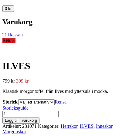
0
kr
Varukorg
Till kassan
Rea!
%
ILVES
799
kr
399
kr
Klassisk morgontoffel från Ilves med yttersula i mocka.
Storlek
Rensa
Storleksguide
ILVES
mängd
Lägg till i varukorg
Artikelnr:
231071
Kategorier:
Herrskor
,
ILVES
,
Inneskor
,
Morgonskor