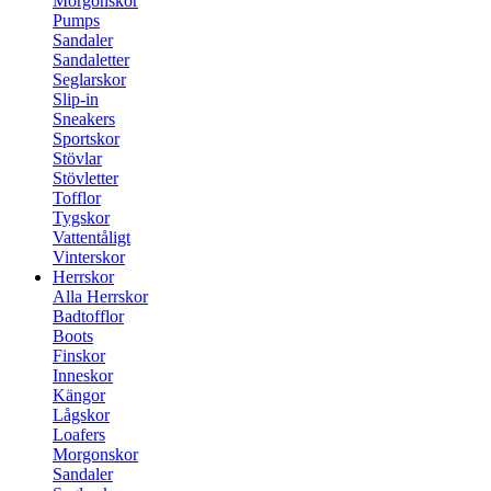
Morgonskor
Pumps
Sandaler
Sandaletter
Seglarskor
Slip-in
Sneakers
Sportskor
Stövlar
Stövletter
Tofflor
Tygskor
Vattentåligt
Vinterskor
Herrskor
Alla Herrskor
Badtofflor
Boots
Finskor
Inneskor
Kängor
Lågskor
Loafers
Morgonskor
Sandaler