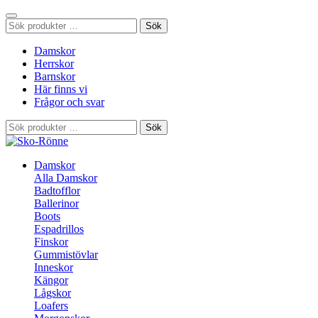
Sök
Sök
efter:
Damskor
Herrskor
Barnskor
Här finns vi
Frågor och svar
Sök
Sök
efter:
Damskor
Alla Damskor
Badtofflor
Ballerinor
Boots
Espadrillos
Finskor
Gummistövlar
Inneskor
Kängor
Lågskor
Loafers