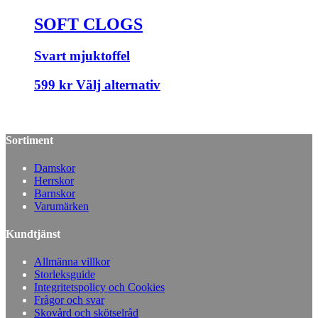
SOFT CLOGS
Svart mjuktoffel
599
kr
Välj alternativ
Sortiment
Damskor
Herrskor
Barnskor
Varumärken
Kundtjänst
Allmänna villkor
Storleksguide
Integritetspolicy och Cookies
Frågor och svar
Skovård och skötselråd