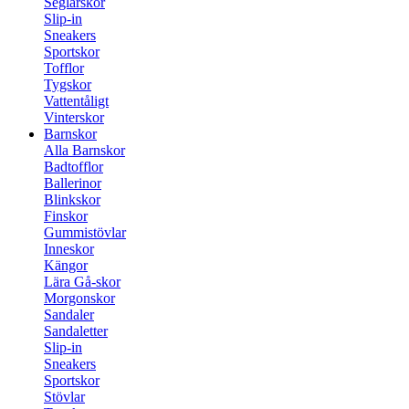
Seglarskor
Slip-in
Sneakers
Sportskor
Tofflor
Tygskor
Vattentåligt
Vinterskor
Barnskor
Alla Barnskor
Badtofflor
Ballerinor
Blinkskor
Finskor
Gummistövlar
Inneskor
Kängor
Lära Gå-skor
Morgonskor
Sandaler
Sandaletter
Slip-in
Sneakers
Sportskor
Stövlar