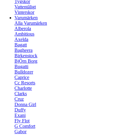
Tygskor
Vattentåligt
Vinterskor
Varumärken
Alla Varumärken
Alberola
Ambitious
Axelda
Bagatt
Bagheera
Birkenstock
BjÖrn Borg
Bugatti
Bulldozer
Caprice
Cc Resorts
Charlotte
Clarks
Cruz
Donna Girl
Duffy
Exani
Fly Flot
G Comfort
Gabor