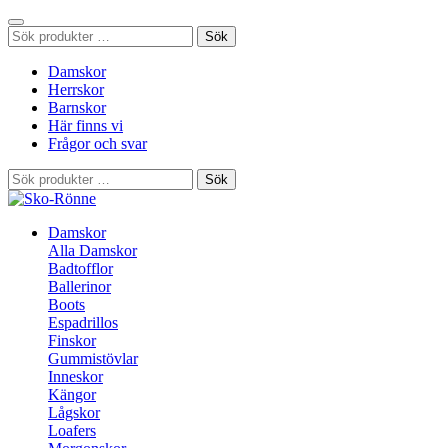
Sök
Sök
efter:
Damskor
Herrskor
Barnskor
Här finns vi
Frågor och svar
Sök
Sök
efter:
Damskor
Alla Damskor
Badtofflor
Ballerinor
Boots
Espadrillos
Finskor
Gummistövlar
Inneskor
Kängor
Lågskor
Loafers