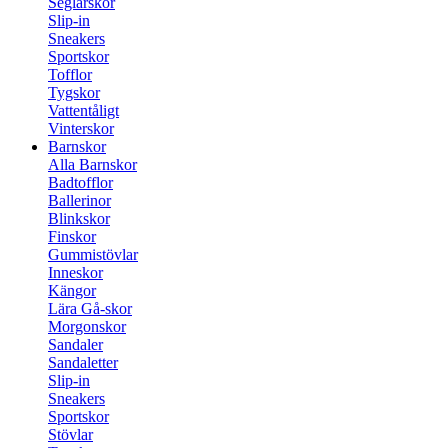
Seglarskor
Slip-in
Sneakers
Sportskor
Tofflor
Tygskor
Vattentåligt
Vinterskor
Barnskor
Alla Barnskor
Badtofflor
Ballerinor
Blinkskor
Finskor
Gummistövlar
Inneskor
Kängor
Lära Gå-skor
Morgonskor
Sandaler
Sandaletter
Slip-in
Sneakers
Sportskor
Stövlar