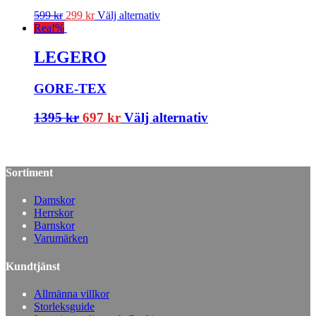
599
kr
299
kr
Välj alternativ
Rea!
%
LEGERO
GORE-TEX
1395
kr
697
kr
Välj alternativ
Sortiment
Damskor
Herrskor
Barnskor
Varumärken
Kundtjänst
Allmänna villkor
Storleksguide