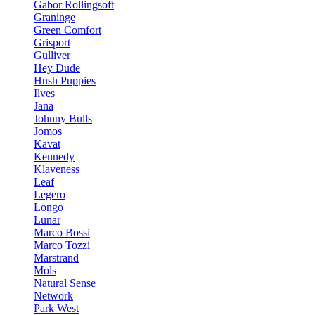
Gabor Rollingsoft
Graninge
Green Comfort
Grisport
Gulliver
Hey Dude
Hush Puppies
Ilves
Jana
Johnny Bulls
Jomos
Kavat
Kennedy
Klaveness
Leaf
Legero
Longo
Lunar
Marco Bossi
Marco Tozzi
Marstrand
Mols
Natural Sense
Network
Park West