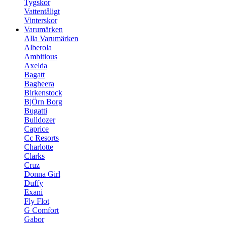
Tygskor
Vattentåligt
Vinterskor
Varumärken
Alla Varumärken
Alberola
Ambitious
Axelda
Bagatt
Bagheera
Birkenstock
BjÖrn Borg
Bugatti
Bulldozer
Caprice
Cc Resorts
Charlotte
Clarks
Cruz
Donna Girl
Duffy
Exani
Fly Flot
G Comfort
Gabor