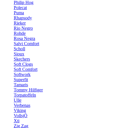
Philip Hog
Polecat
Puma
Rhapsody
Rieker
Rio Negro
Rohde
Rosa Negra
Salvi Comfort
Scholl
Sioux
Skechers
Soft Clogs
Soft Comfort
Softwork
Superfit
Tamaris
Tommy Hilfiger
Torpatoffeln
Ulle
Verbenas
Viking
VollsjÖ
Xti
Zig Zag