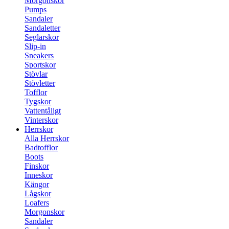
Morgonskor
Pumps
Sandaler
Sandaletter
Seglarskor
Slip-in
Sneakers
Sportskor
Stövlar
Stövletter
Tofflor
Tygskor
Vattentåligt
Vinterskor
Herrskor
Alla Herrskor
Badtofflor
Boots
Finskor
Inneskor
Kängor
Lågskor
Loafers
Morgonskor
Sandaler