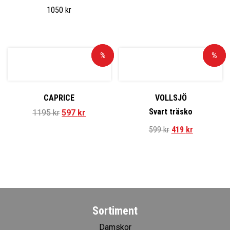
1050
kr
Rea!
%
Rea!
%
CAPRICE
VOLLSJÖ
Svart träsko
1195
kr
597
kr
599
kr
419
kr
Sortiment
Damskor