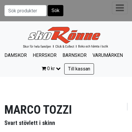
Sök
Sök efter:
DAMSKOR
HERRSKOR
BARNSKOR
VARUMÄRKEN
0
kr
Till kassan
MARCO TOZZI
Svart stövlett i skinn