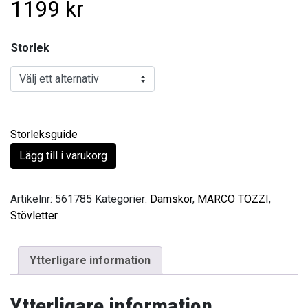
1199
kr
Storlek
Storleksguide
Lägg till i varukorg
Artikelnr:
561785
Kategorier:
Damskor
,
MARCO TOZZI
,
Stövletter
Ytterligare information
Ytterligare information