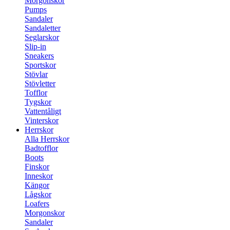
Morgonskor
Pumps
Sandaler
Sandaletter
Seglarskor
Slip-in
Sneakers
Sportskor
Stövlar
Stövletter
Tofflor
Tygskor
Vattentåligt
Vinterskor
Herrskor
Alla Herrskor
Badtofflor
Boots
Finskor
Inneskor
Kängor
Lågskor
Loafers
Morgonskor
Sandaler