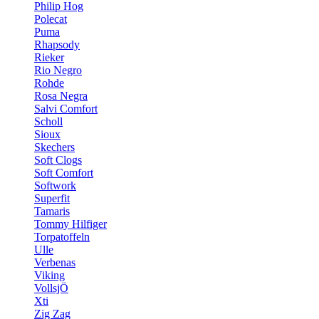
Philip Hog
Polecat
Puma
Rhapsody
Rieker
Rio Negro
Rohde
Rosa Negra
Salvi Comfort
Scholl
Sioux
Skechers
Soft Clogs
Soft Comfort
Softwork
Superfit
Tamaris
Tommy Hilfiger
Torpatoffeln
Ulle
Verbenas
Viking
VollsjÖ
Xti
Zig Zag