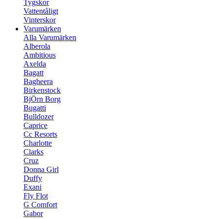
Tygskor
Vattentåligt
Vinterskor
Varumärken
Alla Varumärken
Alberola
Ambitious
Axelda
Bagatt
Bagheera
Birkenstock
BjÖrn Borg
Bugatti
Bulldozer
Caprice
Cc Resorts
Charlotte
Clarks
Cruz
Donna Girl
Duffy
Exani
Fly Flot
G Comfort
Gabor