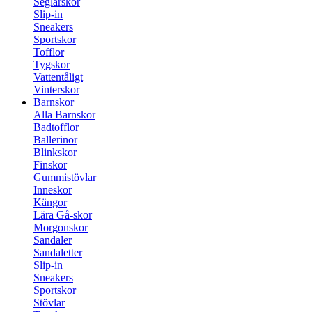
Seglarskor
Slip-in
Sneakers
Sportskor
Tofflor
Tygskor
Vattentåligt
Vinterskor
Barnskor
Alla Barnskor
Badtofflor
Ballerinor
Blinkskor
Finskor
Gummistövlar
Inneskor
Kängor
Lära Gå-skor
Morgonskor
Sandaler
Sandaletter
Slip-in
Sneakers
Sportskor
Stövlar