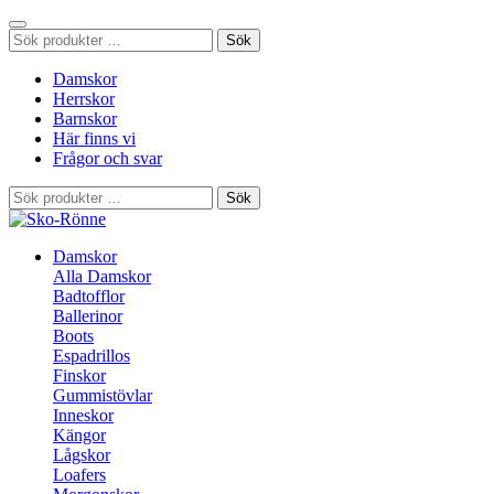
Sök
Sök
efter:
Damskor
Herrskor
Barnskor
Här finns vi
Frågor och svar
Sök
Sök
efter:
Damskor
Alla Damskor
Badtofflor
Ballerinor
Boots
Espadrillos
Finskor
Gummistövlar
Inneskor
Kängor
Lågskor
Loafers