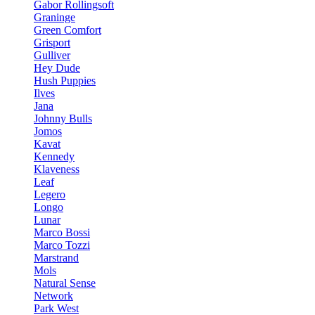
Gabor Rollingsoft
Graninge
Green Comfort
Grisport
Gulliver
Hey Dude
Hush Puppies
Ilves
Jana
Johnny Bulls
Jomos
Kavat
Kennedy
Klaveness
Leaf
Legero
Longo
Lunar
Marco Bossi
Marco Tozzi
Marstrand
Mols
Natural Sense
Network
Park West