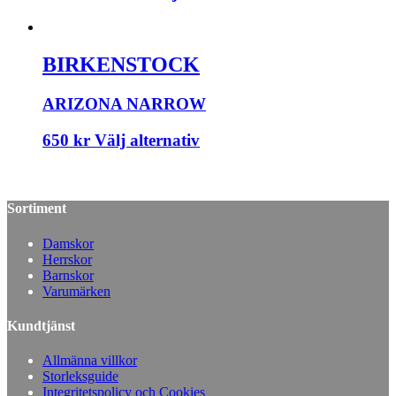
BIRKENSTOCK
ARIZONA NARROW
650
kr
Välj alternativ
Sortiment
Damskor
Herrskor
Barnskor
Varumärken
Kundtjänst
Allmänna villkor
Storleksguide
Integritetspolicy och Cookies