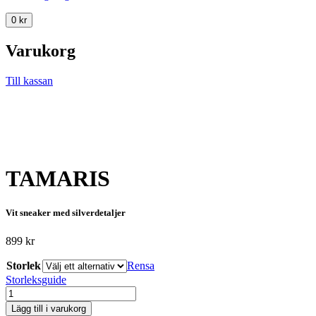
0
kr
Varukorg
Till kassan
TAMARIS
Vit sneaker med silverdetaljer
899
kr
Storlek
Rensa
Storleksguide
TAMARIS
mängd
Lägg till i varukorg