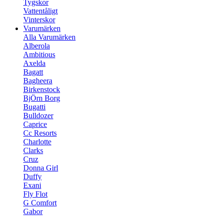
Tygskor
Vattentåligt
Vinterskor
Varumärken
Alla Varumärken
Alberola
Ambitious
Axelda
Bagatt
Bagheera
Birkenstock
BjÖrn Borg
Bugatti
Bulldozer
Caprice
Cc Resorts
Charlotte
Clarks
Cruz
Donna Girl
Duffy
Exani
Fly Flot
G Comfort
Gabor