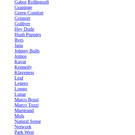
Gabor Rollingsoft
Graninge
Green Comfort
Grisport
Gulliver
Hey Dude
Hush Puppies
Ilves
Jana
Johnny Bulls
Jomos
Kavat
Kennedy
Klaveness
Leaf
Legero
Longo
Lunar
Marco Bossi
Marco Tozzi
Marstrand
Mols
Natural Sense
Network
Park West