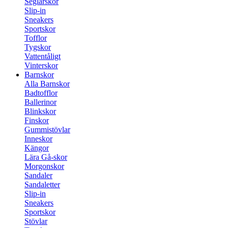
Seglarskor
Slip-in
Sneakers
Sportskor
Tofflor
Tygskor
Vattentåligt
Vinterskor
Barnskor
Alla Barnskor
Badtofflor
Ballerinor
Blinkskor
Finskor
Gummistövlar
Inneskor
Kängor
Lära Gå-skor
Morgonskor
Sandaler
Sandaletter
Slip-in
Sneakers
Sportskor
Stövlar