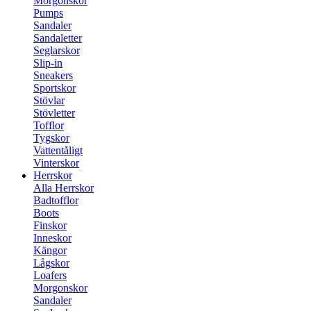
Morgonskor
Pumps
Sandaler
Sandaletter
Seglarskor
Slip-in
Sneakers
Sportskor
Stövlar
Stövletter
Tofflor
Tygskor
Vattentåligt
Vinterskor
Herrskor
Alla Herrskor
Badtofflor
Boots
Finskor
Inneskor
Kängor
Lågskor
Loafers
Morgonskor
Sandaler