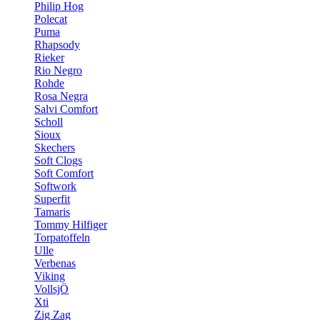
Philip Hog
Polecat
Puma
Rhapsody
Rieker
Rio Negro
Rohde
Rosa Negra
Salvi Comfort
Scholl
Sioux
Skechers
Soft Clogs
Soft Comfort
Softwork
Superfit
Tamaris
Tommy Hilfiger
Torpatoffeln
Ulle
Verbenas
Viking
VollsjÖ
Xti
Zig Zag