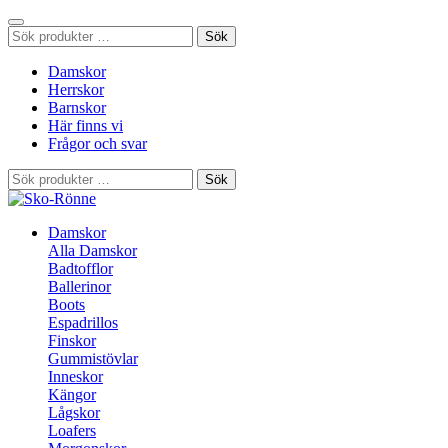
Sök
Sök
efter:
Damskor
Herrskor
Barnskor
Här finns vi
Frågor och svar
Sök
Sök
efter:
Damskor
Alla Damskor
Badtofflor
Ballerinor
Boots
Espadrillos
Finskor
Gummistövlar
Inneskor
Kängor
Lågskor
Loafers