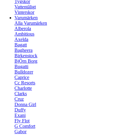
Tygskor
Vattentåligt
Vinterskor
Varumärken
Alla Varumärken
Alberola
Ambitious
Axelda
Bagatt
Bagheera
Birkenstock
BjÖrn Borg
Bugatti
Bulldozer
Caprice
Cc Resorts
Charlotte
Clarks
Cruz
Donna Girl
Duffy
Exani
Fly Flot
G Comfort
Gabor