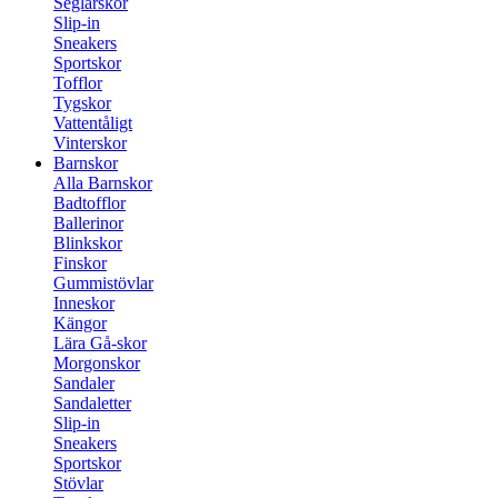
Seglarskor
Slip-in
Sneakers
Sportskor
Tofflor
Tygskor
Vattentåligt
Vinterskor
Barnskor
Alla Barnskor
Badtofflor
Ballerinor
Blinkskor
Finskor
Gummistövlar
Inneskor
Kängor
Lära Gå-skor
Morgonskor
Sandaler
Sandaletter
Slip-in
Sneakers
Sportskor
Stövlar