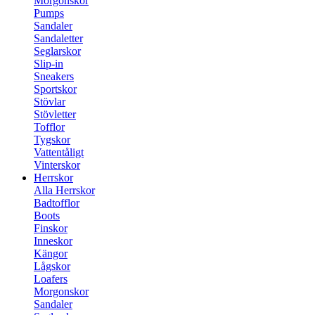
Morgonskor
Pumps
Sandaler
Sandaletter
Seglarskor
Slip-in
Sneakers
Sportskor
Stövlar
Stövletter
Tofflor
Tygskor
Vattentåligt
Vinterskor
Herrskor
Alla Herrskor
Badtofflor
Boots
Finskor
Inneskor
Kängor
Lågskor
Loafers
Morgonskor
Sandaler