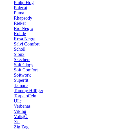
Philip Hog
Polecat
Puma
Rhapsody
Rieker
Rio Negro
Rohde
Rosa Negra
Salvi Comfort
Scholl
Sioux
Skechers
Soft Clogs
Soft Comfort
Softwork
Superfit
Tamaris
Tommy Hilfiger
Torpatoffeln
Ulle
Verbenas
Viking
VollsjÖ
Xti
Zig Zag