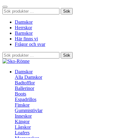
Sök
Sök
efter:
Damskor
Herrskor
Barnskor
Här finns vi
Frågor och svar
Sök
Sök
efter:
Damskor
Alla Damskor
Badtofflor
Ballerinor
Boots
Espadrillos
Finskor
Gummistövlar
Inneskor
Kängor
Lågskor
Loafers