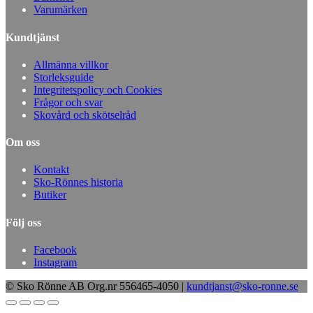
Varumärken
Kundtjänst
Allmänna villkor
Storleksguide
Integritetspolicy och Cookies
Frågor och svar
Skovård och skötselråd
Om oss
Kontakt
Sko-Rönnes historia
Butiker
Följ oss
Facebook
Instagram
© Sko Rönne AB Org.nr 556465-4050 |
kundtjanst@sko-ronne.se