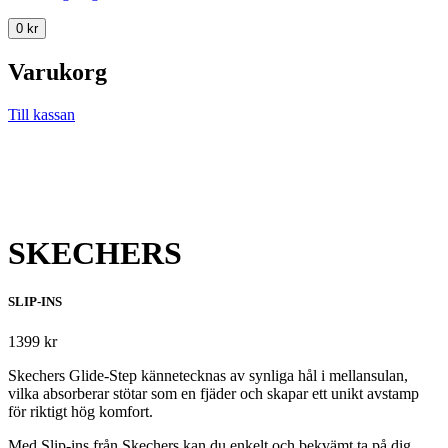
0
kr
Varukorg
Till kassan
SKECHERS
SLIP-INS
1399
kr
Skechers Glide-Step kännetecknas av synliga hål i mellansulan,
vilka absorberar stötar som en fjäder och skapar ett unikt avstamp
för riktigt hög komfort.
Med Slip-ins från Skechers kan du enkelt och bekvämt ta på dig