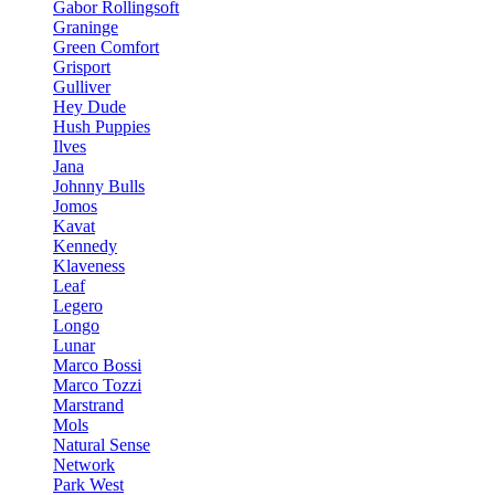
Gabor Rollingsoft
Graninge
Green Comfort
Grisport
Gulliver
Hey Dude
Hush Puppies
Ilves
Jana
Johnny Bulls
Jomos
Kavat
Kennedy
Klaveness
Leaf
Legero
Longo
Lunar
Marco Bossi
Marco Tozzi
Marstrand
Mols
Natural Sense
Network
Park West