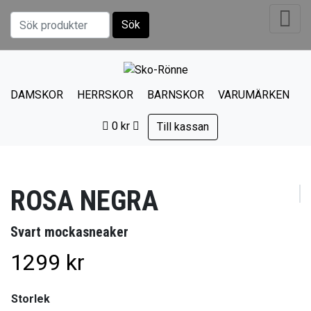
Sök
Sök efter:
DAMSKOR
HERRSKOR
BARNSKOR
VARUMÄRKEN
0
kr
Till kassan
ROSA NEGRA
Svart mockasneaker
1299
kr
Storlek