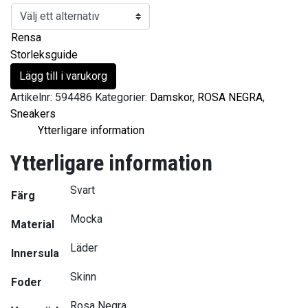
Rensa
Storleksguide
Lägg till i varukorg
Artikelnr:
594486
Kategorier:
Damskor
,
ROSA NEGRA
,
Sneakers
Ytterligare information
Ytterligare information
Svart
Färg
Mocka
Material
Läder
Innersula
Skinn
Foder
Rosa Negra