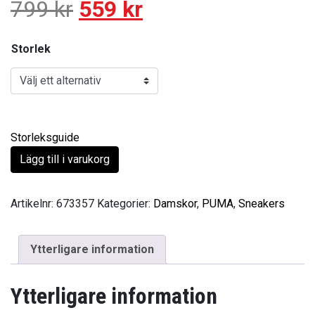
799
kr
559
kr
Storlek
Storleksguide
Lägg till i varukorg
Artikelnr:
673357
Kategorier:
Damskor
,
PUMA
,
Sneakers
Ytterligare information
Ytterligare information