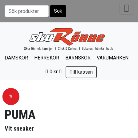
Sök
Sök efter:
DAMSKOR
HERRSKOR
BARNSKOR
VARUMÄRKEN
0
kr
Till kassan
Rea!
%
PUMA
Vit sneaker