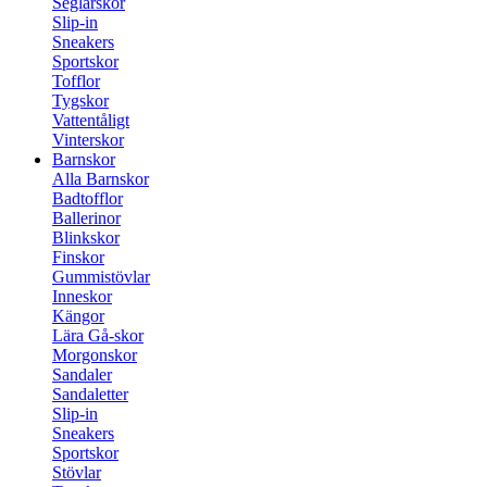
Seglarskor
Slip-in
Sneakers
Sportskor
Tofflor
Tygskor
Vattentåligt
Vinterskor
Barnskor
Alla Barnskor
Badtofflor
Ballerinor
Blinkskor
Finskor
Gummistövlar
Inneskor
Kängor
Lära Gå-skor
Morgonskor
Sandaler
Sandaletter
Slip-in
Sneakers
Sportskor
Stövlar