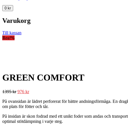
0
kr
Varukorg
Till kassan
Rea!
%
GREEN COMFORT
1395
kr
976
kr
På ovansidan är lädret perforerat för bättre andningsförmåga. En dragk
om plats för fötter och tår.
På insidan är skon fodrad med ett unikt foder som andas och transporte
optimal stötdämpning i varje steg.