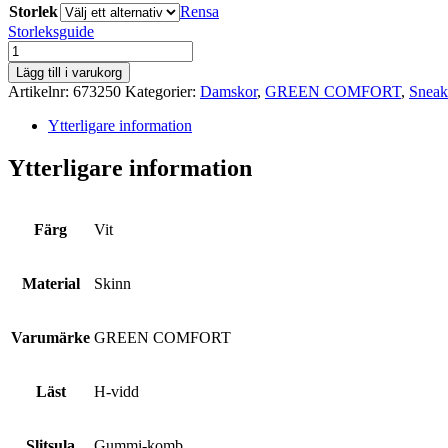
Storlek
Rensa
Storleksguide
GREEN
COMFORT
Lägg till i varukorg
mängd
Artikelnr:
673250
Kategorier:
Damskor
,
GREEN COMFORT
,
Sneak
Ytterligare information
Ytterligare information
Färg
Vit
Material
Skinn
Varumärke
GREEN COMFORT
Läst
H-vidd
Slitsula
Gummi-komb.