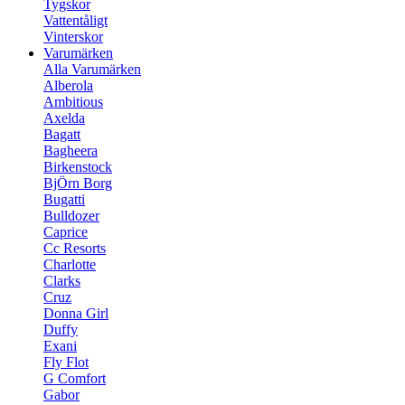
Tygskor
Vattentåligt
Vinterskor
Varumärken
Alla Varumärken
Alberola
Ambitious
Axelda
Bagatt
Bagheera
Birkenstock
BjÖrn Borg
Bugatti
Bulldozer
Caprice
Cc Resorts
Charlotte
Clarks
Cruz
Donna Girl
Duffy
Exani
Fly Flot
G Comfort
Gabor