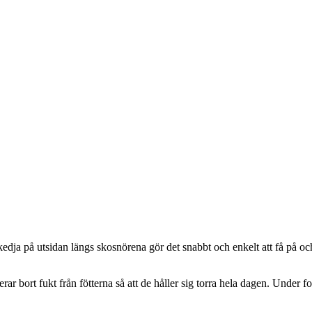
edja på utsidan längs skosnörena gör det snabbt och enkelt att få på och
rar bort fukt från fötterna så att de håller sig torra hela dagen. Unde