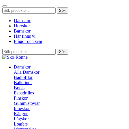
Sök
Sök
efter:
Damskor
Herrskor
Barnskor
Här finns vi
Frågor och svar
Sök
Sök
efter:
Damskor
Alla Damskor
Badtofflor
Ballerinor
Boots
Espadrillos
Finskor
Gummistövlar
Inneskor
Kängor
Lågskor
Loafers