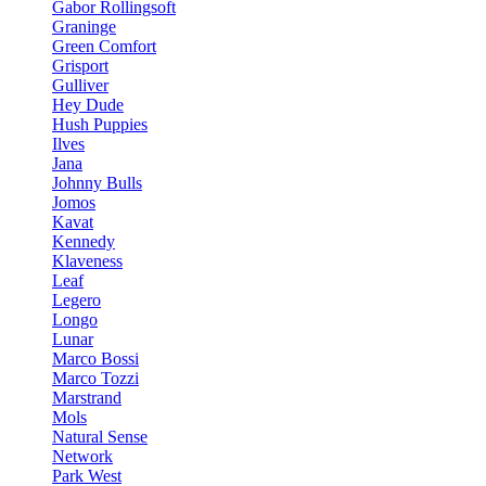
Gabor Rollingsoft
Graninge
Green Comfort
Grisport
Gulliver
Hey Dude
Hush Puppies
Ilves
Jana
Johnny Bulls
Jomos
Kavat
Kennedy
Klaveness
Leaf
Legero
Longo
Lunar
Marco Bossi
Marco Tozzi
Marstrand
Mols
Natural Sense
Network
Park West