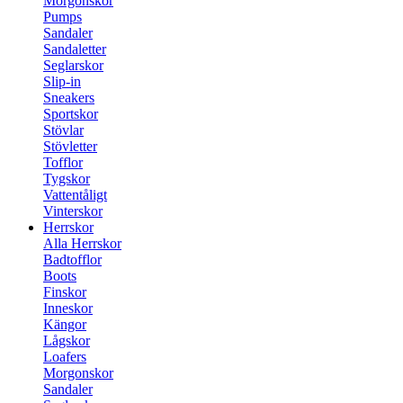
Morgonskor
Pumps
Sandaler
Sandaletter
Seglarskor
Slip-in
Sneakers
Sportskor
Stövlar
Stövletter
Tofflor
Tygskor
Vattentåligt
Vinterskor
Herrskor
Alla Herrskor
Badtofflor
Boots
Finskor
Inneskor
Kängor
Lågskor
Loafers
Morgonskor
Sandaler