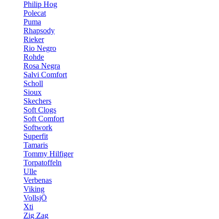
Philip Hog
Polecat
Puma
Rhapsody
Rieker
Rio Negro
Rohde
Rosa Negra
Salvi Comfort
Scholl
Sioux
Skechers
Soft Clogs
Soft Comfort
Softwork
Superfit
Tamaris
Tommy Hilfiger
Torpatoffeln
Ulle
Verbenas
Viking
VollsjÖ
Xti
Zig Zag