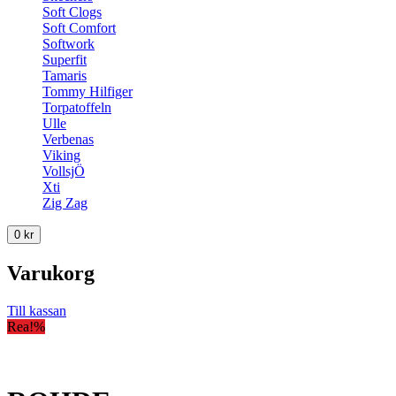
Soft Clogs
Soft Comfort
Softwork
Superfit
Tamaris
Tommy Hilfiger
Torpatoffeln
Ulle
Verbenas
Viking
VollsjÖ
Xti
Zig Zag
0
kr
Varukorg
Till kassan
Rea!
%