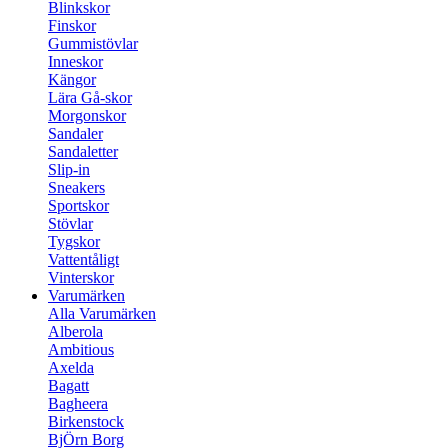
Blinkskor
Finskor
Gummistövlar
Inneskor
Kängor
Lära Gå-skor
Morgonskor
Sandaler
Sandaletter
Slip-in
Sneakers
Sportskor
Stövlar
Tygskor
Vattentåligt
Vinterskor
Varumärken
Alla Varumärken
Alberola
Ambitious
Axelda
Bagatt
Bagheera
Birkenstock
BjÖrn Borg