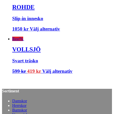
ROHDE
Slip-in innesko
1050
kr
Välj alternativ
Rea!
%
VOLLSJÖ
Svart träsko
599
kr
419
kr
Välj alternativ
Sortiment
Damskor
Herrskor
Barnskor