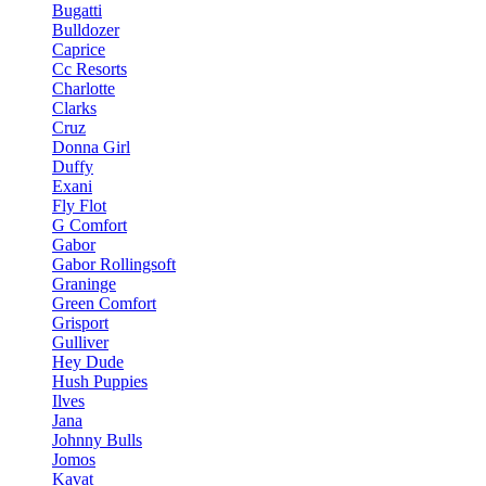
Bugatti
Bulldozer
Caprice
Cc Resorts
Charlotte
Clarks
Cruz
Donna Girl
Duffy
Exani
Fly Flot
G Comfort
Gabor
Gabor Rollingsoft
Graninge
Green Comfort
Grisport
Gulliver
Hey Dude
Hush Puppies
Ilves
Jana
Johnny Bulls
Jomos
Kavat