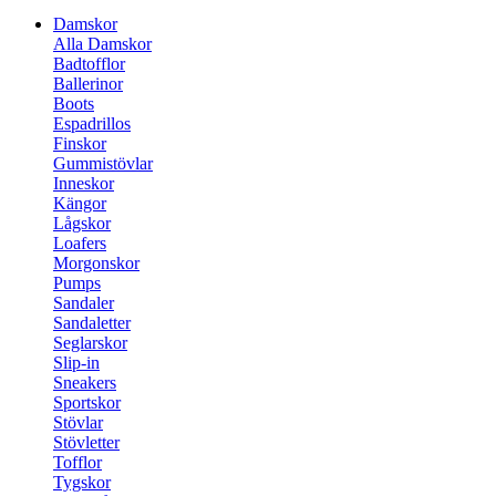
Damskor
Alla Damskor
Badtofflor
Ballerinor
Boots
Espadrillos
Finskor
Gummistövlar
Inneskor
Kängor
Lågskor
Loafers
Morgonskor
Pumps
Sandaler
Sandaletter
Seglarskor
Slip-in
Sneakers
Sportskor
Stövlar
Stövletter
Tofflor
Tygskor