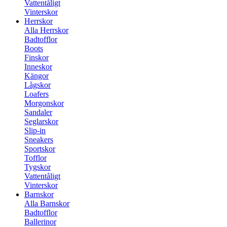
Vattentåligt
Vinterskor
Herrskor
Alla Herrskor
Badtofflor
Boots
Finskor
Inneskor
Kängor
Lågskor
Loafers
Morgonskor
Sandaler
Seglarskor
Slip-in
Sneakers
Sportskor
Tofflor
Tygskor
Vattentåligt
Vinterskor
Barnskor
Alla Barnskor
Badtofflor
Ballerinor