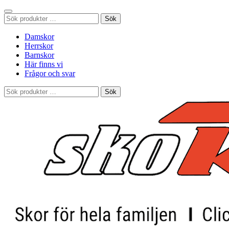
Sök
Sök
efter:
Damskor
Herrskor
Barnskor
Här finns vi
Frågor och svar
Sök
Sök
efter: