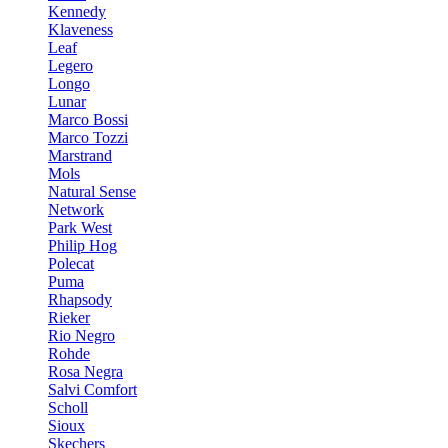
Kennedy
Klaveness
Leaf
Legero
Longo
Lunar
Marco Bossi
Marco Tozzi
Marstrand
Mols
Natural Sense
Network
Park West
Philip Hog
Polecat
Puma
Rhapsody
Rieker
Rio Negro
Rohde
Rosa Negra
Salvi Comfort
Scholl
Sioux
Skechers