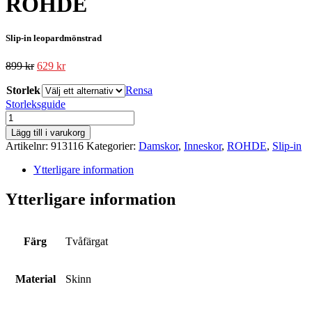
ROHDE
Slip-in leopardmönstrad
899
kr
629
kr
Storlek
Rensa
Storleksguide
ROHDE
mängd
Lägg till i varukorg
Artikelnr:
913116
Kategorier:
Damskor
,
Inneskor
,
ROHDE
,
Slip-in
Ytterligare information
Ytterligare information
Färg
Tvåfärgat
Material
Skinn