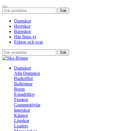
Sök
Sök
efter:
Damskor
Herrskor
Barnskor
Här finns vi
Frågor och svar
Sök
Sök
efter:
Damskor
Alla Damskor
Badtofflor
Ballerinor
Boots
Espadrillos
Finskor
Gummistövlar
Inneskor
Kängor
Lågskor
Loafers