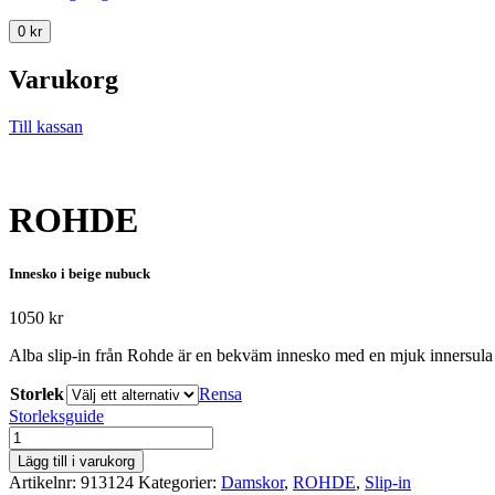
0
kr
Varukorg
Till kassan
ROHDE
Innesko i beige nubuck
1050
kr
Alba slip-in från Rohde är en bekväm innesko med en mjuk innersula s
Storlek
Rensa
Storleksguide
ROHDE
mängd
Lägg till i varukorg
Artikelnr:
913124
Kategorier:
Damskor
,
ROHDE
,
Slip-in