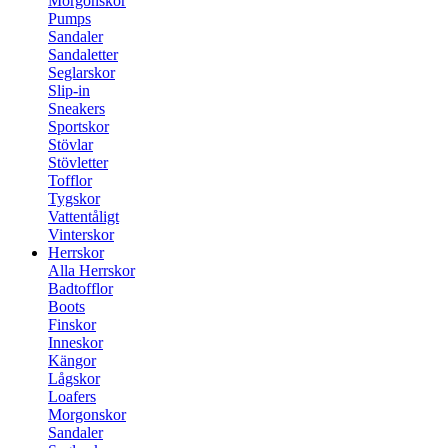
Morgonskor
Pumps
Sandaler
Sandaletter
Seglarskor
Slip-in
Sneakers
Sportskor
Stövlar
Stövletter
Tofflor
Tygskor
Vattentåligt
Vinterskor
Herrskor
Alla Herrskor
Badtofflor
Boots
Finskor
Inneskor
Kängor
Lågskor
Loafers
Morgonskor
Sandaler