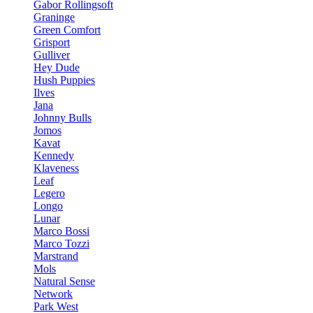
Gabor Rollingsoft
Graninge
Green Comfort
Grisport
Gulliver
Hey Dude
Hush Puppies
Ilves
Jana
Johnny Bulls
Jomos
Kavat
Kennedy
Klaveness
Leaf
Legero
Longo
Lunar
Marco Bossi
Marco Tozzi
Marstrand
Mols
Natural Sense
Network
Park West