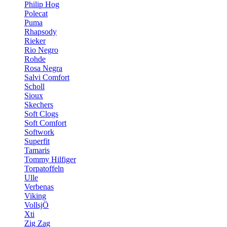
Philip Hog
Polecat
Puma
Rhapsody
Rieker
Rio Negro
Rohde
Rosa Negra
Salvi Comfort
Scholl
Sioux
Skechers
Soft Clogs
Soft Comfort
Softwork
Superfit
Tamaris
Tommy Hilfiger
Torpatoffeln
Ulle
Verbenas
Viking
VollsjÖ
Xti
Zig Zag