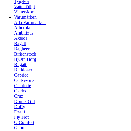
Tygskor
Vattentåligt
Vinterskor
Varumärken
Alla Varumärken
Alberola
Ambitious
Axelda
Bagatt
Bagheera
Birkenstock
BjÖrn Borg
Bugatti
Bulldozer
Caprice
Cc Resorts
Charlotte
Clarks
Cruz
Donna Girl
Duffy
Exani
Fly Flot
G Comfort
Gabor