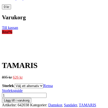
0
kr
Varukorg
Till kassan
Rea!
%
TAMARIS
895
kr
626
kr
Storlek
Rensa
Storleksguide
TAMARIS
mängd
Lägg till i varukorg
Artikelnr:
642038
Kategorier:
Damskor
,
Sandaler
,
TAMARIS