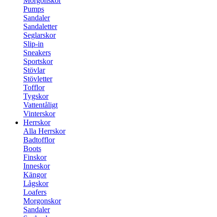
Morgonskor
Pumps
Sandaler
Sandaletter
Seglarskor
Slip-in
Sneakers
Sportskor
Stövlar
Stövletter
Tofflor
Tygskor
Vattentåligt
Vinterskor
Herrskor
Alla Herrskor
Badtofflor
Boots
Finskor
Inneskor
Kängor
Lågskor
Loafers
Morgonskor
Sandaler