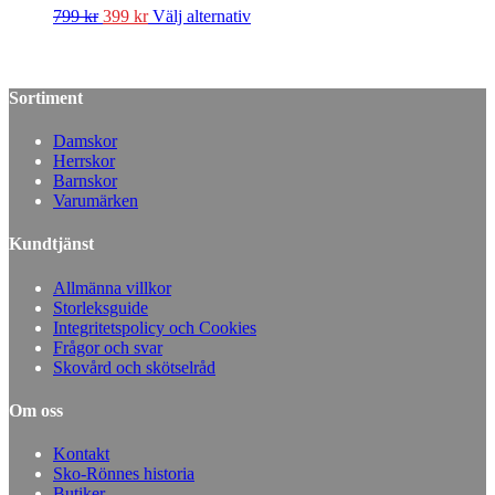
799
kr
399
kr
Välj alternativ
Sortiment
Damskor
Herrskor
Barnskor
Varumärken
Kundtjänst
Allmänna villkor
Storleksguide
Integritetspolicy och Cookies
Frågor och svar
Skovård och skötselråd
Om oss
Kontakt
Sko-Rönnes historia
Butiker