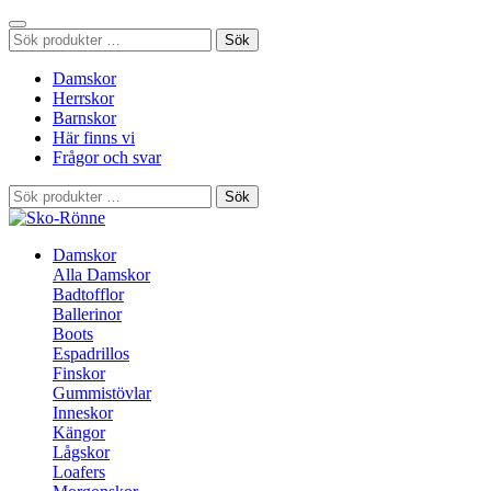
Sök
Sök
efter:
Damskor
Herrskor
Barnskor
Här finns vi
Frågor och svar
Sök
Sök
efter:
Damskor
Alla Damskor
Badtofflor
Ballerinor
Boots
Espadrillos
Finskor
Gummistövlar
Inneskor
Kängor
Lågskor
Loafers