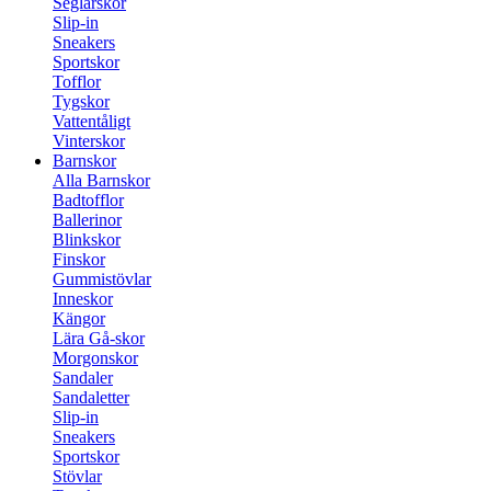
Seglarskor
Slip-in
Sneakers
Sportskor
Tofflor
Tygskor
Vattentåligt
Vinterskor
Barnskor
Alla Barnskor
Badtofflor
Ballerinor
Blinkskor
Finskor
Gummistövlar
Inneskor
Kängor
Lära Gå-skor
Morgonskor
Sandaler
Sandaletter
Slip-in
Sneakers
Sportskor
Stövlar