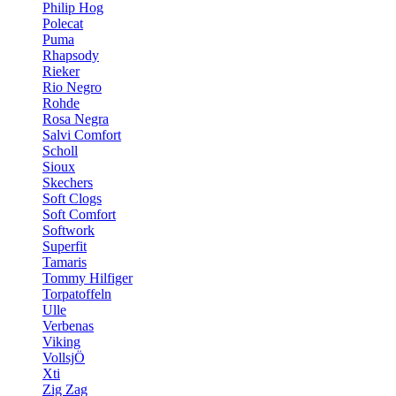
Philip Hog
Polecat
Puma
Rhapsody
Rieker
Rio Negro
Rohde
Rosa Negra
Salvi Comfort
Scholl
Sioux
Skechers
Soft Clogs
Soft Comfort
Softwork
Superfit
Tamaris
Tommy Hilfiger
Torpatoffeln
Ulle
Verbenas
Viking
VollsjÖ
Xti
Zig Zag