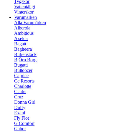
Tygskor
Vattentåligt
Vinterskor
Varumärken
Alla Varumärken
Alberola
Ambitious
Axelda
Bagatt
Bagheera
Birkenstock
BjÖrn Borg
Bugatti
Bulldozer
Caprice
Cc Resorts
Charlotte
Clarks
Cruz
Donna Girl
Duffy
Exani
Fly Flot
G Comfort
Gabor