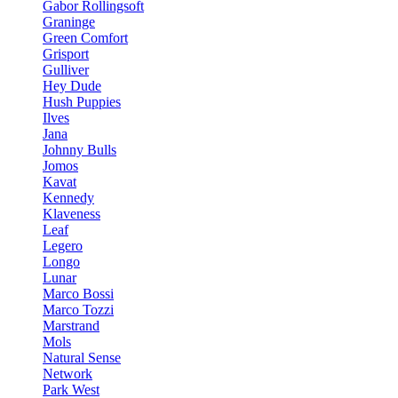
Gabor Rollingsoft
Graninge
Green Comfort
Grisport
Gulliver
Hey Dude
Hush Puppies
Ilves
Jana
Johnny Bulls
Jomos
Kavat
Kennedy
Klaveness
Leaf
Legero
Longo
Lunar
Marco Bossi
Marco Tozzi
Marstrand
Mols
Natural Sense
Network
Park West