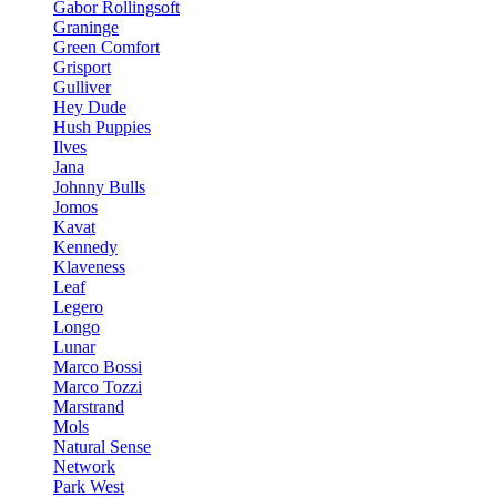
Gabor Rollingsoft
Graninge
Green Comfort
Grisport
Gulliver
Hey Dude
Hush Puppies
Ilves
Jana
Johnny Bulls
Jomos
Kavat
Kennedy
Klaveness
Leaf
Legero
Longo
Lunar
Marco Bossi
Marco Tozzi
Marstrand
Mols
Natural Sense
Network
Park West