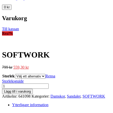
0
kr
Varukorg
Till kassan
Rea!
%
SOFTWORK
799
kr
559,30
kr
Storlek
Rensa
Storleksguide
SOFTWORK
mängd
Lägg till i varukorg
Artikelnr:
641098
Kategorier:
Damskor
,
Sandaler
,
SOFTWORK
Ytterligare information