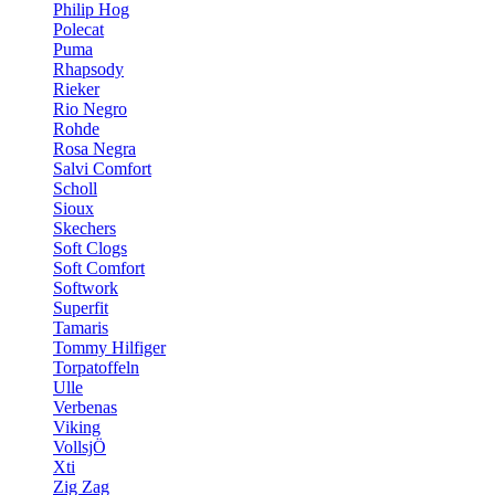
Philip Hog
Polecat
Puma
Rhapsody
Rieker
Rio Negro
Rohde
Rosa Negra
Salvi Comfort
Scholl
Sioux
Skechers
Soft Clogs
Soft Comfort
Softwork
Superfit
Tamaris
Tommy Hilfiger
Torpatoffeln
Ulle
Verbenas
Viking
VollsjÖ
Xti
Zig Zag