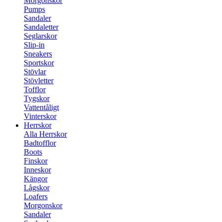
Morgonskor
Pumps
Sandaler
Sandaletter
Seglarskor
Slip-in
Sneakers
Sportskor
Stövlar
Stövletter
Tofflor
Tygskor
Vattentåligt
Vinterskor
Herrskor
Alla Herrskor
Badtofflor
Boots
Finskor
Inneskor
Kängor
Lågskor
Loafers
Morgonskor
Sandaler