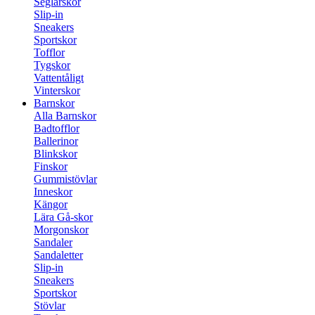
Seglarskor
Slip-in
Sneakers
Sportskor
Tofflor
Tygskor
Vattentåligt
Vinterskor
Barnskor
Alla Barnskor
Badtofflor
Ballerinor
Blinkskor
Finskor
Gummistövlar
Inneskor
Kängor
Lära Gå-skor
Morgonskor
Sandaler
Sandaletter
Slip-in
Sneakers
Sportskor
Stövlar