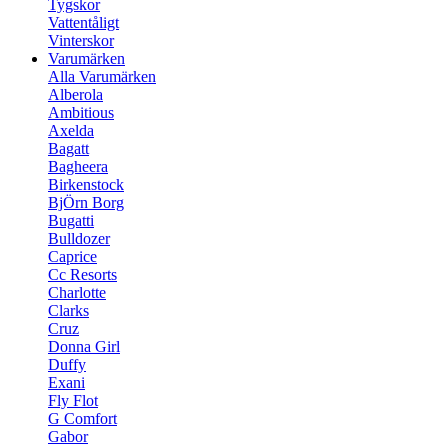
Tygskor
Vattentåligt
Vinterskor
Varumärken
Alla Varumärken
Alberola
Ambitious
Axelda
Bagatt
Bagheera
Birkenstock
BjÖrn Borg
Bugatti
Bulldozer
Caprice
Cc Resorts
Charlotte
Clarks
Cruz
Donna Girl
Duffy
Exani
Fly Flot
G Comfort
Gabor