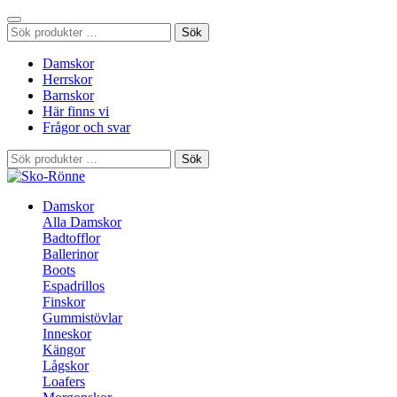
Sök
Sök
efter:
Damskor
Herrskor
Barnskor
Här finns vi
Frågor och svar
Sök
Sök
efter:
Damskor
Alla Damskor
Badtofflor
Ballerinor
Boots
Espadrillos
Finskor
Gummistövlar
Inneskor
Kängor
Lågskor
Loafers