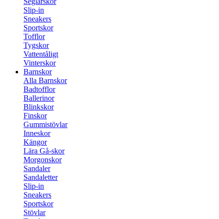
Seglarskor
Slip-in
Sneakers
Sportskor
Tofflor
Tygskor
Vattentåligt
Vinterskor
Barnskor
Alla Barnskor
Badtofflor
Ballerinor
Blinkskor
Finskor
Gummistövlar
Inneskor
Kängor
Lära Gå-skor
Morgonskor
Sandaler
Sandaletter
Slip-in
Sneakers
Sportskor
Stövlar