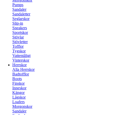
Morgonskor
Pumps
Sandaler
Sandaletter
Seglarskor
Slip-in
Sneakers
Sportskor
Stövlar
Stövletter
Tofflor
Tygskor
Vattentåligt
Vinterskor
Herrskor
Alla Herrskor
Badtofflor
Boots
Finskor
Inneskor
Kängor
Lågskor
Loafers
Morgonskor
Sandaler