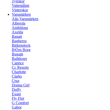
Tygskor
Vattentåligt
Vinterskor
Varumärken
Alla Varumärken
Alberola
Ambitious
Axelda
Bagatt
Bagheera
Birkenstock
BjÖrn Borg
Bugatti
Bulldozer
Caprice
Cc Resorts
Charlotte
Clarks
Cruz
Donna Girl
Duffy
Exani
Fly Flot
G Comfort
Gabor