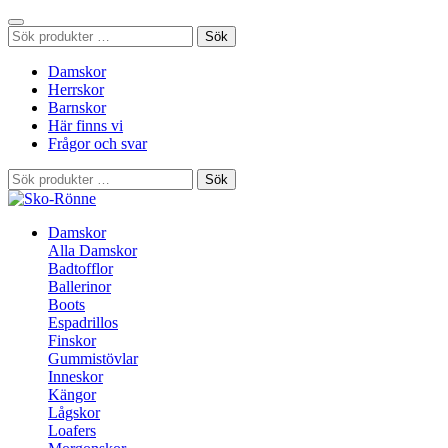
Sök
Sök
efter:
Damskor
Herrskor
Barnskor
Här finns vi
Frågor och svar
Sök
Sök
efter:
Damskor
Alla Damskor
Badtofflor
Ballerinor
Boots
Espadrillos
Finskor
Gummistövlar
Inneskor
Kängor
Lågskor
Loafers