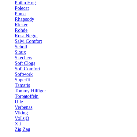
Philip Hog
Polecat
Puma
Rhapsody
Rieker
Rohde
Rosa Negra
Salvi Comfort
Scholl
Sioux
Skechers
Soft Clogs
Soft Comfort
Softwork
Superfit
Tamaris
Tommy Hilfiger
Torpatoffeln
Ulle
Verbenas
Viking
VollsjÖ
Xti
Zig Zag