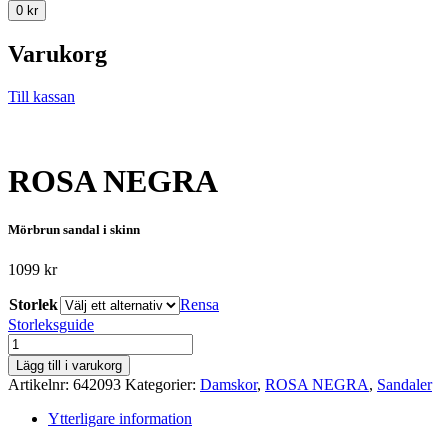
0
kr
Varukorg
Till kassan
ROSA NEGRA
Mörbrun sandal i skinn
1099
kr
Storlek
Rensa
Storleksguide
ROSA
NEGRA
Lägg till i varukorg
mängd
Artikelnr:
642093
Kategorier:
Damskor
,
ROSA NEGRA
,
Sandaler
Ytterligare information