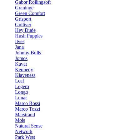
Gabor Rollingsoft
Graninge
Green Comfort
Grisport
Gulliver
Hey Dude
Hush Puppies
Ilves
Jana
Johnny Bulls
Jomos
Kavat
Kennedy
Klaveness
Leaf
Legero
Longo
Lunar
Marco Bossi
Marco Tozzi
Marstrand
Mols
Natural Sense
Network
Park West