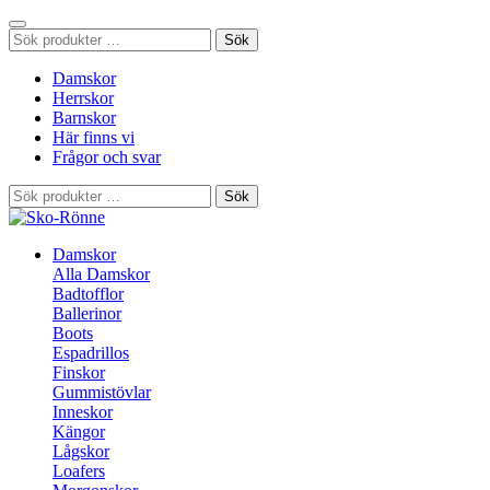
Sök
Sök
efter:
Damskor
Herrskor
Barnskor
Här finns vi
Frågor och svar
Sök
Sök
efter:
Damskor
Alla Damskor
Badtofflor
Ballerinor
Boots
Espadrillos
Finskor
Gummistövlar
Inneskor
Kängor
Lågskor
Loafers