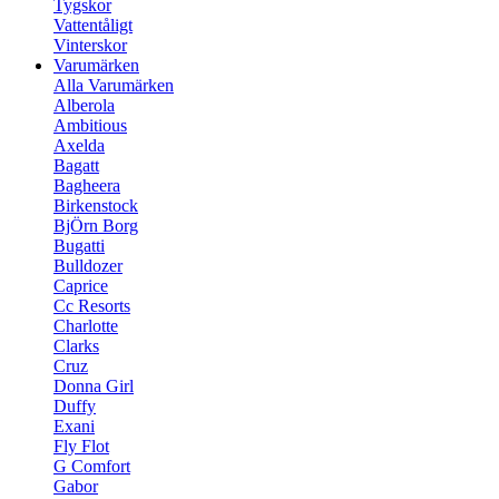
Tygskor
Vattentåligt
Vinterskor
Varumärken
Alla Varumärken
Alberola
Ambitious
Axelda
Bagatt
Bagheera
Birkenstock
BjÖrn Borg
Bugatti
Bulldozer
Caprice
Cc Resorts
Charlotte
Clarks
Cruz
Donna Girl
Duffy
Exani
Fly Flot
G Comfort
Gabor