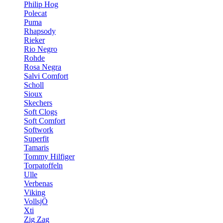
Philip Hog
Polecat
Puma
Rhapsody
Rieker
Rio Negro
Rohde
Rosa Negra
Salvi Comfort
Scholl
Sioux
Skechers
Soft Clogs
Soft Comfort
Softwork
Superfit
Tamaris
Tommy Hilfiger
Torpatoffeln
Ulle
Verbenas
Viking
VollsjÖ
Xti
Zig Zag