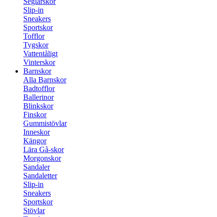
Seglarskor
Slip-in
Sneakers
Sportskor
Tofflor
Tygskor
Vattentåligt
Vinterskor
Barnskor
Alla Barnskor
Badtofflor
Ballerinor
Blinkskor
Finskor
Gummistövlar
Inneskor
Kängor
Lära Gå-skor
Morgonskor
Sandaler
Sandaletter
Slip-in
Sneakers
Sportskor
Stövlar