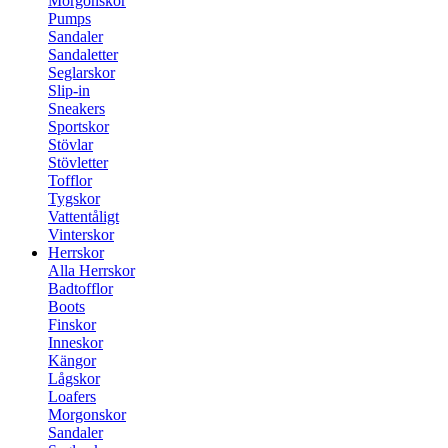
Morgonskor
Pumps
Sandaler
Sandaletter
Seglarskor
Slip-in
Sneakers
Sportskor
Stövlar
Stövletter
Tofflor
Tygskor
Vattentåligt
Vinterskor
Herrskor
Alla Herrskor
Badtofflor
Boots
Finskor
Inneskor
Kängor
Lågskor
Loafers
Morgonskor
Sandaler