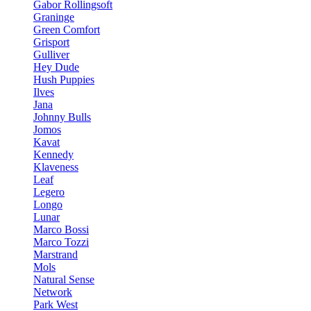
Gabor Rollingsoft
Graninge
Green Comfort
Grisport
Gulliver
Hey Dude
Hush Puppies
Ilves
Jana
Johnny Bulls
Jomos
Kavat
Kennedy
Klaveness
Leaf
Legero
Longo
Lunar
Marco Bossi
Marco Tozzi
Marstrand
Mols
Natural Sense
Network
Park West