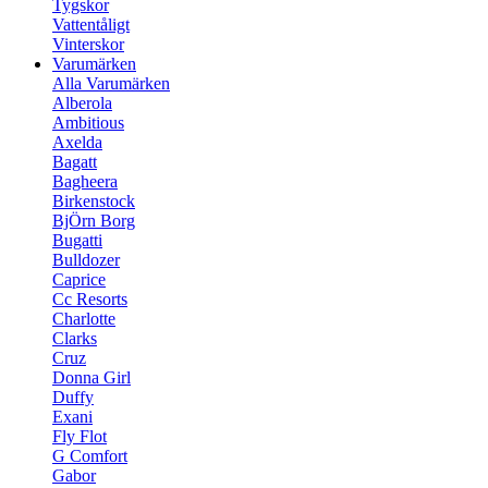
Tygskor
Vattentåligt
Vinterskor
Varumärken
Alla Varumärken
Alberola
Ambitious
Axelda
Bagatt
Bagheera
Birkenstock
BjÖrn Borg
Bugatti
Bulldozer
Caprice
Cc Resorts
Charlotte
Clarks
Cruz
Donna Girl
Duffy
Exani
Fly Flot
G Comfort
Gabor