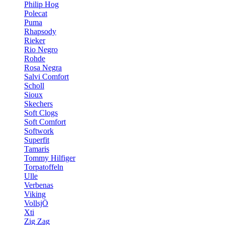
Philip Hog
Polecat
Puma
Rhapsody
Rieker
Rio Negro
Rohde
Rosa Negra
Salvi Comfort
Scholl
Sioux
Skechers
Soft Clogs
Soft Comfort
Softwork
Superfit
Tamaris
Tommy Hilfiger
Torpatoffeln
Ulle
Verbenas
Viking
VollsjÖ
Xti
Zig Zag