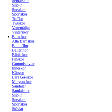
Seglarskor
Slip-in
Sneakers
Sportskor
Tofflor
Tygskor
Vattentåligt
Vinterskor
Barnskor
Alla Barnskor
Badtofflor
Ballerinor
Blinkskor
Finskor
Gummistövlar
Inneskor
Kängor
Lära Gå-skor
Morgonskor
Sandaler
Sandaletter
Slip-in
Sneakers
Sportskor
Stövlar