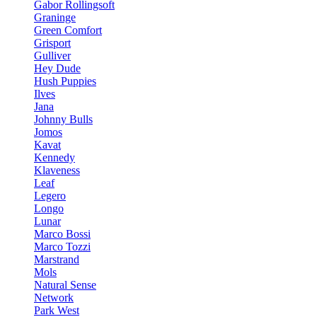
Gabor Rollingsoft
Graninge
Green Comfort
Grisport
Gulliver
Hey Dude
Hush Puppies
Ilves
Jana
Johnny Bulls
Jomos
Kavat
Kennedy
Klaveness
Leaf
Legero
Longo
Lunar
Marco Bossi
Marco Tozzi
Marstrand
Mols
Natural Sense
Network
Park West