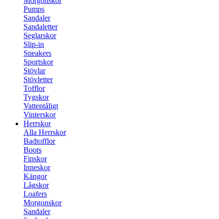
Morgonskor
Pumps
Sandaler
Sandaletter
Seglarskor
Slip-in
Sneakers
Sportskor
Stövlar
Stövletter
Tofflor
Tygskor
Vattentåligt
Vinterskor
Herrskor
Alla Herrskor
Badtofflor
Boots
Finskor
Inneskor
Kängor
Lågskor
Loafers
Morgonskor
Sandaler