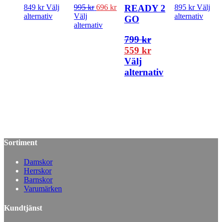
849
kr
Välj
995
kr
696
kr
READY 2
895
kr
Välj
alternativ
Välj
alternativ
GO
alternativ
799
kr
559
kr
Välj
alternativ
Sortiment
Damskor
Herrskor
Barnskor
Varumärken
Kundtjänst