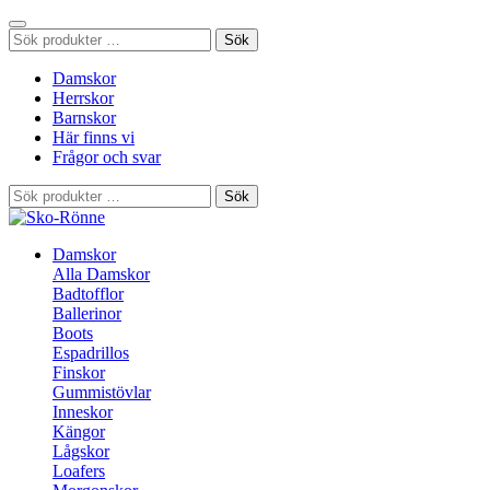
Sök
Sök
efter:
Damskor
Herrskor
Barnskor
Här finns vi
Frågor och svar
Sök
Sök
efter:
Damskor
Alla Damskor
Badtofflor
Ballerinor
Boots
Espadrillos
Finskor
Gummistövlar
Inneskor
Kängor
Lågskor
Loafers