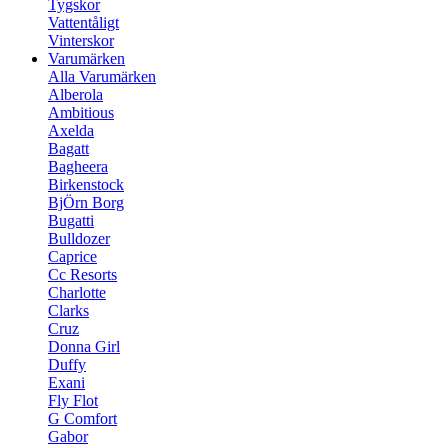
Tygskor
Vattentåligt
Vinterskor
Varumärken
Alla Varumärken
Alberola
Ambitious
Axelda
Bagatt
Bagheera
Birkenstock
BjÖrn Borg
Bugatti
Bulldozer
Caprice
Cc Resorts
Charlotte
Clarks
Cruz
Donna Girl
Duffy
Exani
Fly Flot
G Comfort
Gabor