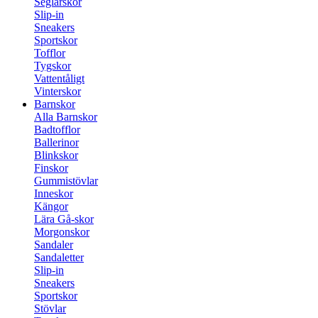
Seglarskor
Slip-in
Sneakers
Sportskor
Tofflor
Tygskor
Vattentåligt
Vinterskor
Barnskor
Alla Barnskor
Badtofflor
Ballerinor
Blinkskor
Finskor
Gummistövlar
Inneskor
Kängor
Lära Gå-skor
Morgonskor
Sandaler
Sandaletter
Slip-in
Sneakers
Sportskor
Stövlar