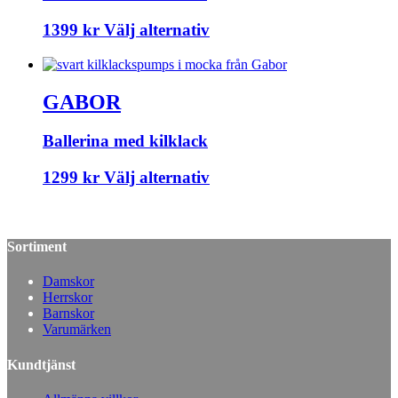
1399
kr
Välj alternativ
GABOR
Ballerina med kilklack
1299
kr
Välj alternativ
Sortiment
Damskor
Herrskor
Barnskor
Varumärken
Kundtjänst