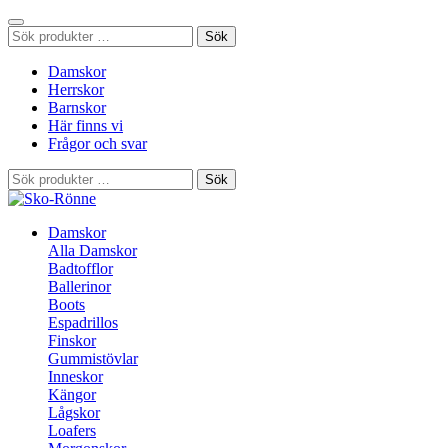
Sök
Sök
efter:
Damskor
Herrskor
Barnskor
Här finns vi
Frågor och svar
Sök
Sök
efter:
Damskor
Alla Damskor
Badtofflor
Ballerinor
Boots
Espadrillos
Finskor
Gummistövlar
Inneskor
Kängor
Lågskor
Loafers