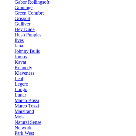
Gabor Rollingsoft
Graninge
Green Comfort
Grisport
Gulliver
Hey Dude
Hush Puppies
Ilves
Jana
Johnny Bulls
Jomos
Kavat
Kennedy
Klaveness
Leaf
Legero
Longo
Lunar
Marco Bossi
Marco Tozzi
Marstrand
Mols
Natural Sense
Network
Park West