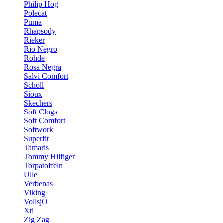
Philip Hog
Polecat
Puma
Rhapsody
Rieker
Rio Negro
Rohde
Rosa Negra
Salvi Comfort
Scholl
Sioux
Skechers
Soft Clogs
Soft Comfort
Softwork
Superfit
Tamaris
Tommy Hilfiger
Torpatoffeln
Ulle
Verbenas
Viking
VollsjÖ
Xti
Zig Zag