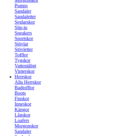
Morgonskor
Pumps
Sandaler
Sandaletter
Seglarskor
Slip-in
Sneakers
Sportskor
Stövlar
Stövletter
Tofflor
Tygskor
Vattentåligt
Vinterskor
Herrskor
Alla Herrskor
Badtofflor
Boots
Finskor
Inneskor
Kängor
Lågskor
Loafers
Morgonskor
Sandaler