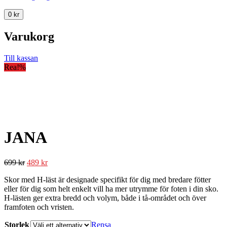
0
kr
Varukorg
Till kassan
Rea!
%
JANA
699
kr
489
kr
Skor med H-läst är designade specifikt för dig med bredare fötter
eller för dig som helt enkelt vill ha mer utrymme för foten i din sko.
H-lästen ger extra bredd och volym, både i tå-området och över
framfoten och vristen.
Storlek
Rensa