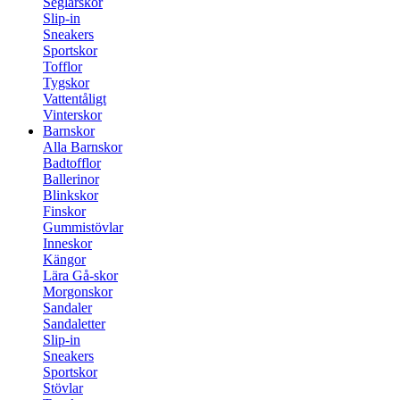
Seglarskor
Slip-in
Sneakers
Sportskor
Tofflor
Tygskor
Vattentåligt
Vinterskor
Barnskor
Alla Barnskor
Badtofflor
Ballerinor
Blinkskor
Finskor
Gummistövlar
Inneskor
Kängor
Lära Gå-skor
Morgonskor
Sandaler
Sandaletter
Slip-in
Sneakers
Sportskor
Stövlar