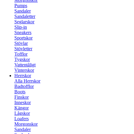
Morgonskor
Pumps
Sandaler
Sandaletter
Seglarskor
Slip-in
Sneakers
Sportskor
Stövlar
Stövletter
Tofflor
Tygskor
Vattentåligt
Vinterskor
Herrskor
Alla Herrskor
Badtofflor
Boots
Finskor
Inneskor
Kängor
Lågskor
Loafers
Morgonskor
Sandaler