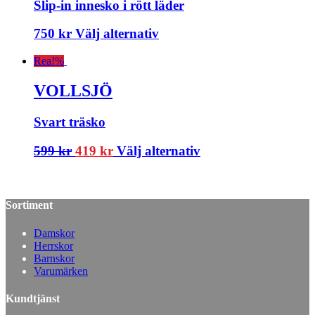
Slip-in innesko i rött läder
750
kr
Välj alternativ
Rea!
%
VOLLSJÖ
Svart träsko
599
kr
419
kr
Välj alternativ
Sortiment
Damskor
Herrskor
Barnskor
Varumärken
Kundtjänst