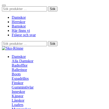
Sök
Sök
efter:
Damskor
Herrskor
Barnskor
Här finns vi
Frågor och svar
Sök
Sök
efter:
Damskor
Alla Damskor
Badtofflor
Ballerinor
Boots
Espadrillos
Finskor
Gummistövlar
Inneskor
Kängor
Lågskor
Loafers