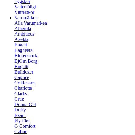
Tygskor
Vattentåligt
Vinterskor
Varumärken
Alla Varumärken
Alberola
Ambitious
Axelda
Bagatt
Bagheera
Birkenstock
BjÖrn Borg
Bugatti
Bulldozer
Caprice
Cc Resorts
Charlotte
Clarks
Cruz
Donna Girl
Duffy
Exani
Fly Flot
G Comfort
Gabor