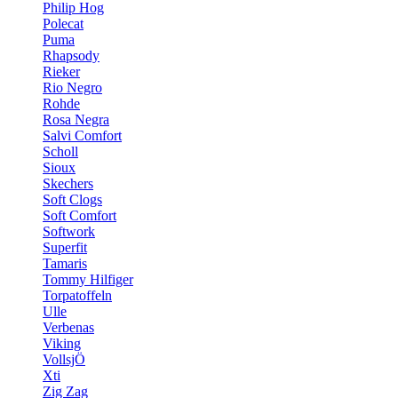
Philip Hog
Polecat
Puma
Rhapsody
Rieker
Rio Negro
Rohde
Rosa Negra
Salvi Comfort
Scholl
Sioux
Skechers
Soft Clogs
Soft Comfort
Softwork
Superfit
Tamaris
Tommy Hilfiger
Torpatoffeln
Ulle
Verbenas
Viking
VollsjÖ
Xti
Zig Zag