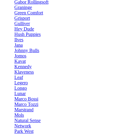
Gabor Rollingsoft
Graninge
Green Comfort
Grisport
Gulliver
Hey Dude
Hush Puppies
Ilves
Jana
Johnny Bulls
Jomos
Kavat
Kennedy
Klaveness
Leaf
Legero
Longo
Lunar
Marco Bossi
Marco Tozzi
Marstrand
Mols
Natural Sense
Network
Park West