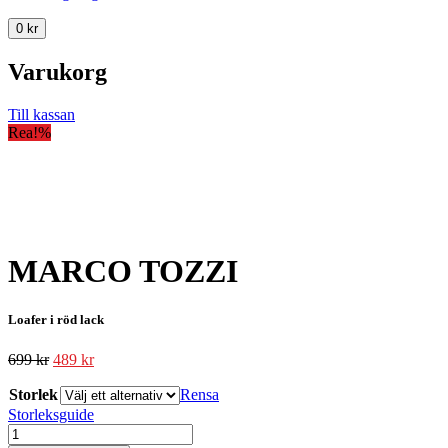
0
kr
Varukorg
Till kassan
Rea!
%
MARCO TOZZI
Loafer i röd lack
699
kr
489
kr
Storlek
Rensa
Storleksguide
MARCO