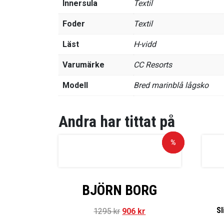
Innersula
Textil
Foder
Textil
Läst
H-vidd
Varumärke
CC Resorts
Modell
Bred marinblå lågsko
Andra har tittat på
Rea!
%
BJÖRN BORG
Sl
1295
kr
906
kr