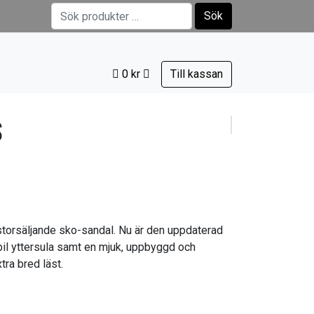
Sök efter:
Sök
0
kr
Till kassan
S
storsäljande sko-sandal. Nu är den uppdaterad
il yttersula samt en mjuk, uppbyggd och
tra bred läst.