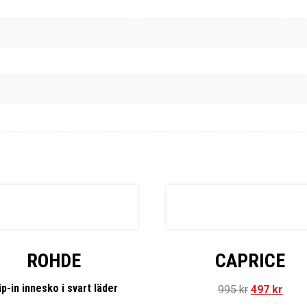
ROHDE
CAPRICE
ip-in innesko i svart läder
995
kr
497
kr