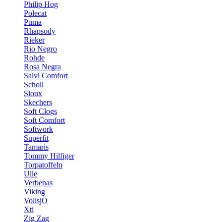
Philip Hog
Polecat
Puma
Rhapsody
Rieker
Rio Negro
Rohde
Rosa Negra
Salvi Comfort
Scholl
Sioux
Skechers
Soft Clogs
Soft Comfort
Softwork
Superfit
Tamaris
Tommy Hilfiger
Torpatoffeln
Ulle
Verbenas
Viking
VollsjÖ
Xti
Zig Zag