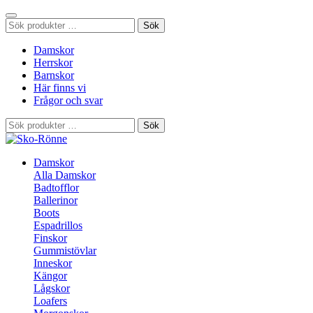
Sök
Sök
efter:
Damskor
Herrskor
Barnskor
Här finns vi
Frågor och svar
Sök
Sök
efter:
Damskor
Alla Damskor
Badtofflor
Ballerinor
Boots
Espadrillos
Finskor
Gummistövlar
Inneskor
Kängor
Lågskor
Loafers