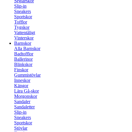
Seglarskor
Slip-in
Sneakers
Sportskor
Tofflor
Tygskor
Vattentåligt
Vinterskor
Barnskor
Alla Barnskor
Badtofflor
Ballerinor
Blinkskor
Finskor
Gummistövlar
Inneskor
Kängor
Lära Gå-skor
Morgonskor
Sandaler
Sandaletter
Slip-in
Sneakers
Sportskor
Stövlar