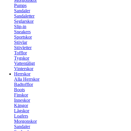
Morgonskor
Pumps
Sandaler
Sandaletter
Seglarskor
Slip-in
Sneakers
Sportskor
Stövlar
Stövletter
Tofflor
Tygskor
Vattentåligt
Vinterskor
Herrskor
Alla Herrskor
Badtofflor
Boots
Finskor
Inneskor
Kängor
Lågskor
Loafers
Morgonskor
Sandaler