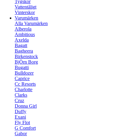
Tygskor
Vattentåligt
Vinterskor
Varumärken
Alla Varumärken
Alberola
Ambitious
Axelda
Bagatt
Bagheera
Birkenstock
BjÖrn Borg
Bugatti
Bulldozer
Caprice
Cc Resorts
Charlotte
Clarks
Cruz
Donna Girl
Duffy
Exani
Fly Flot
G Comfort
Gabor