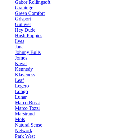
Gabor Rollingsoft
Graninge
Green Comfort
Grisport
Gulliver
Hey Dude
Hush Puppies
Ilves
Jana
Johnny Bulls
Jomos
Kavat
Kennedy
Klaveness
Leaf
Legero
Longo
Lunar
Marco Bossi
Marco Tozzi
Marstrand
Mols
Natural Sense
Network
Park West