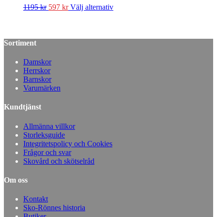
1195
kr
597
kr
Välj alternativ
Sortiment
Damskor
Herrskor
Barnskor
Varumärken
Kundtjänst
Allmänna villkor
Storleksguide
Integritetspolicy och Cookies
Frågor och svar
Skovård och skötselråd
Om oss
Kontakt
Sko-Rönnes historia
Butiker