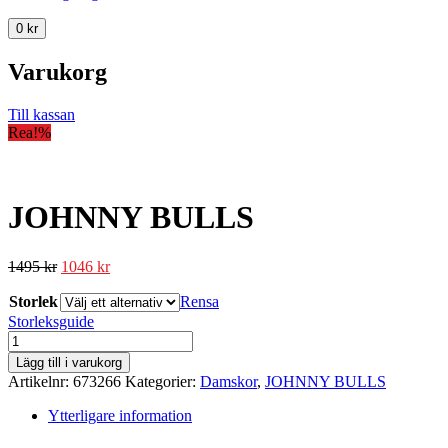
0
kr
Varukorg
Till kassan
Rea!
%
JOHNNY BULLS
1495
kr
1046
kr
Storlek
Rensa
Storleksguide
JOHNNY
BULLS
Lägg till i varukorg
mängd
Artikelnr:
673266
Kategorier:
Damskor
,
JOHNNY BULLS
Ytterligare information