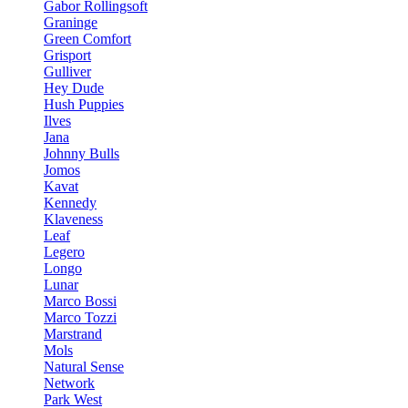
Gabor Rollingsoft
Graninge
Green Comfort
Grisport
Gulliver
Hey Dude
Hush Puppies
Ilves
Jana
Johnny Bulls
Jomos
Kavat
Kennedy
Klaveness
Leaf
Legero
Longo
Lunar
Marco Bossi
Marco Tozzi
Marstrand
Mols
Natural Sense
Network
Park West