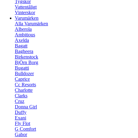
Tygskor
Vattentåligt
Vinterskor
Varumärken
Alla Varumärken
Alberola
Ambitious
Axelda
Bagatt
Bagheera
Birkenstock
BjÖrn Borg
Bugatti
Bulldozer
Caprice
Cc Resorts
Charlotte
Clarks
Cruz
Donna Girl
Duffy
Exani
Fly Flot
G Comfort
Gabor