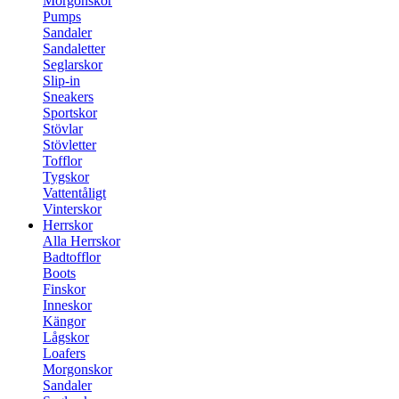
Morgonskor
Pumps
Sandaler
Sandaletter
Seglarskor
Slip-in
Sneakers
Sportskor
Stövlar
Stövletter
Tofflor
Tygskor
Vattentåligt
Vinterskor
Herrskor
Alla Herrskor
Badtofflor
Boots
Finskor
Inneskor
Kängor
Lågskor
Loafers
Morgonskor
Sandaler