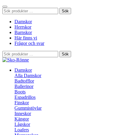
Sök
Sök
efter:
Damskor
Herrskor
Barnskor
Här finns vi
Frågor och svar
Sök
Sök
efter:
Damskor
Alla Damskor
Badtofflor
Ballerinor
Boots
Espadrillos
Finskor
Gummistövlar
Inneskor
Kängor
Lågskor
Loafers