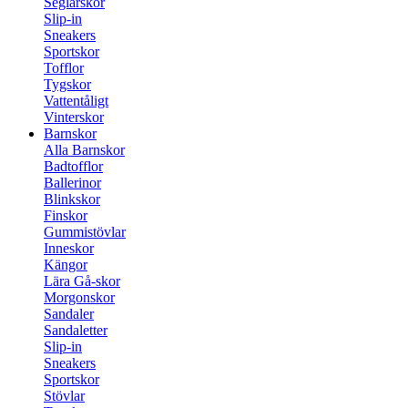
Seglarskor
Slip-in
Sneakers
Sportskor
Tofflor
Tygskor
Vattentåligt
Vinterskor
Barnskor
Alla Barnskor
Badtofflor
Ballerinor
Blinkskor
Finskor
Gummistövlar
Inneskor
Kängor
Lära Gå-skor
Morgonskor
Sandaler
Sandaletter
Slip-in
Sneakers
Sportskor
Stövlar