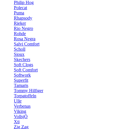
Philip Hog
Polecat
Puma
Rhapsody
Rieker
Rio Negro
Rohde
Rosa Negra
Salvi Comfort
Scholl
Sioux
Skechers
Soft Clogs
Soft Comfort
Softwork
Superfit
Tamaris
Tommy Hilfiger
Torpatoffeln
Ulle
Verbenas
Viking
VollsjÖ
Xti
Zig Zag