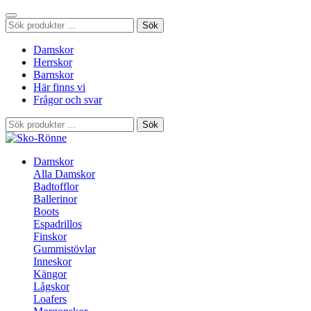
Sök
Sök
efter:
Damskor
Herrskor
Barnskor
Här finns vi
Frågor och svar
Sök
Sök
efter:
Damskor
Alla Damskor
Badtofflor
Ballerinor
Boots
Espadrillos
Finskor
Gummistövlar
Inneskor
Kängor
Lågskor
Loafers