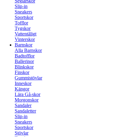
Seglarskor
Slip-in
Sneakers
Sportskor
Tofflor
Tygskor
Vattentåligt
Vinterskor
Barnskor
Alla Barnskor
Badtofflor
Ballerinor
Blinkskor
Finskor
Gummistövlar
Inneskor
Kängor
Lära Gå-skor
Morgonskor
Sandaler
Sandaletter
Slip-in
Sneakers
Sportskor
Stövlar