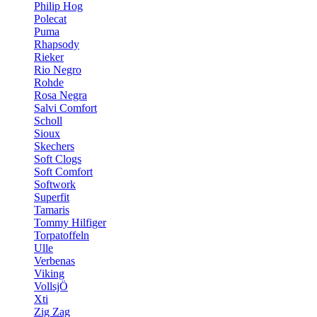
Philip Hog
Polecat
Puma
Rhapsody
Rieker
Rio Negro
Rohde
Rosa Negra
Salvi Comfort
Scholl
Sioux
Skechers
Soft Clogs
Soft Comfort
Softwork
Superfit
Tamaris
Tommy Hilfiger
Torpatoffeln
Ulle
Verbenas
Viking
VollsjÖ
Xti
Zig Zag