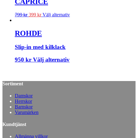
CAPRICE
799
kr
399
kr
Välj alternativ
ROHDE
Slip-in med kilklack
950
kr
Välj alternativ
Sortiment
Damskor
Herrskor
Barnskor
Varumärken
Kundtjänst
Allmänna villkor