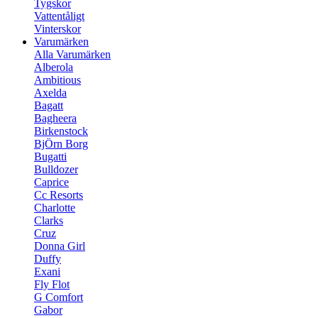
Tygskor
Vattentåligt
Vinterskor
Varumärken
Alla Varumärken
Alberola
Ambitious
Axelda
Bagatt
Bagheera
Birkenstock
BjÖrn Borg
Bugatti
Bulldozer
Caprice
Cc Resorts
Charlotte
Clarks
Cruz
Donna Girl
Duffy
Exani
Fly Flot
G Comfort
Gabor