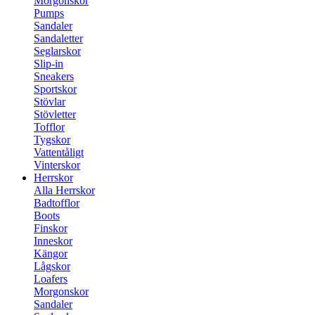
Morgonskor
Pumps
Sandaler
Sandaletter
Seglarskor
Slip-in
Sneakers
Sportskor
Stövlar
Stövletter
Tofflor
Tygskor
Vattentåligt
Vinterskor
Herrskor
Alla Herrskor
Badtofflor
Boots
Finskor
Inneskor
Kängor
Lågskor
Loafers
Morgonskor
Sandaler