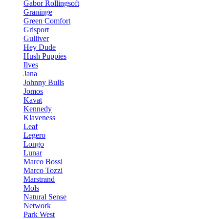
Gabor Rollingsoft
Graninge
Green Comfort
Grisport
Gulliver
Hey Dude
Hush Puppies
Ilves
Jana
Johnny Bulls
Jomos
Kavat
Kennedy
Klaveness
Leaf
Legero
Longo
Lunar
Marco Bossi
Marco Tozzi
Marstrand
Mols
Natural Sense
Network
Park West