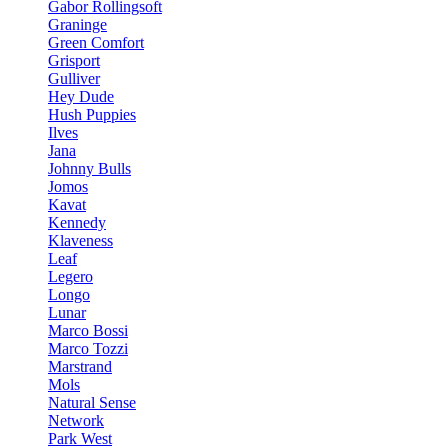
Gabor Rollingsoft
Graninge
Green Comfort
Grisport
Gulliver
Hey Dude
Hush Puppies
Ilves
Jana
Johnny Bulls
Jomos
Kavat
Kennedy
Klaveness
Leaf
Legero
Longo
Lunar
Marco Bossi
Marco Tozzi
Marstrand
Mols
Natural Sense
Network
Park West