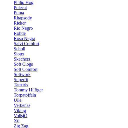
Philip Hog
Polecat
Puma
Rhapsody
Rieker
Rio Negro
Rohde
Rosa Negra
Salvi Comfort
Scholl
Sioux
Skechers
Soft Clogs
Soft Comfort
Softwork
Superfit
Tamaris
Tommy Hilfiger
Torpatoffeln
Ulle
Verbenas
Viking
VollsjÖ
Xti
Zig Zag