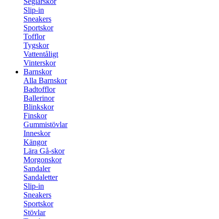
Seglarskor
Slip-in
Sneakers
Sportskor
Tofflor
Tygskor
Vattentåligt
Vinterskor
Barnskor
Alla Barnskor
Badtofflor
Ballerinor
Blinkskor
Finskor
Gummistövlar
Inneskor
Kängor
Lära Gå-skor
Morgonskor
Sandaler
Sandaletter
Slip-in
Sneakers
Sportskor
Stövlar