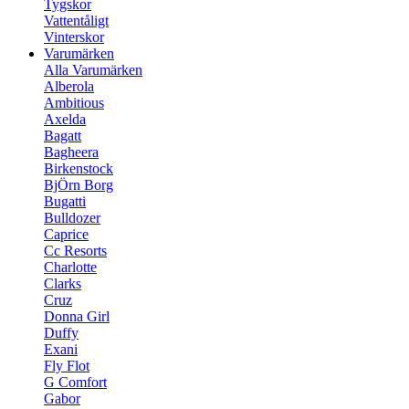
Tygskor
Vattentåligt
Vinterskor
Varumärken
Alla Varumärken
Alberola
Ambitious
Axelda
Bagatt
Bagheera
Birkenstock
BjÖrn Borg
Bugatti
Bulldozer
Caprice
Cc Resorts
Charlotte
Clarks
Cruz
Donna Girl
Duffy
Exani
Fly Flot
G Comfort
Gabor