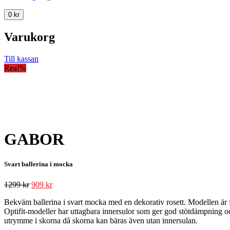
0
kr
Varukorg
Till kassan
Rea!
%
GABOR
Svart ballerina i mocka
1299
kr
909
kr
Bekväm ballerina i svart mocka med en dekorativ rosett. Modellen är f
Optifit-modeller har uttagbara innersulor som ger god stötdämpning och
utrymme i skorna då skorna kan bäras även utan innersulan.