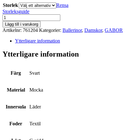
Storlek
Rensa
Storleksguide
GABOR
mängd
Lägg till i varukorg
Artikelnr:
761204
Kategorier:
Ballerinor
,
Damskor
,
GABOR
Ytterligare information
Ytterligare information
Färg
Svart
Material
Mocka
Innersula
Läder
Foder
Textil