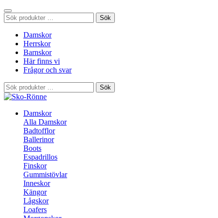
Sök
Sök
efter:
Damskor
Herrskor
Barnskor
Här finns vi
Frågor och svar
Sök
Sök
efter:
Damskor
Alla Damskor
Badtofflor
Ballerinor
Boots
Espadrillos
Finskor
Gummistövlar
Inneskor
Kängor
Lågskor
Loafers