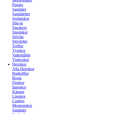
Morgonskor
Pumps
Sandaler
Sandaletter
Seglarskor
Slip-in
Sneakers
Sportskor
Stövlar
Stövletter
Tofflor
Tygskor
Vattentåligt
Vinterskor
Herrskor
Alla Herrskor
Badtofflor
Boots
Finskor
Inneskor
Kängor
Lågskor
Loafers
Morgonskor
Sandaler