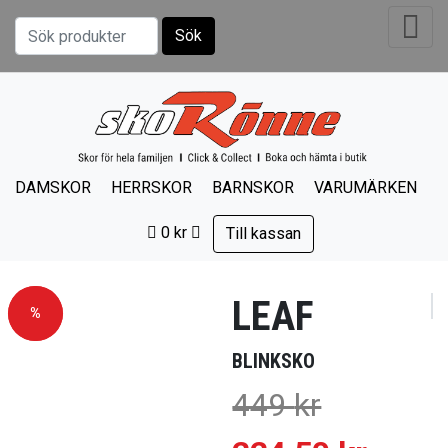
Sök
Sök efter:
DAMSKOR
HERRSKOR
BARNSKOR
VARUMÄRKEN
0
kr
Till kassan
LEAF
Rea!
%
BLINKSKO
449
kr