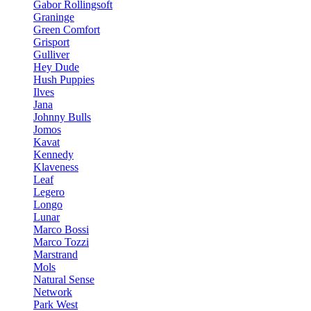
Gabor Rollingsoft
Graninge
Green Comfort
Grisport
Gulliver
Hey Dude
Hush Puppies
Ilves
Jana
Johnny Bulls
Jomos
Kavat
Kennedy
Klaveness
Leaf
Legero
Longo
Lunar
Marco Bossi
Marco Tozzi
Marstrand
Mols
Natural Sense
Network
Park West