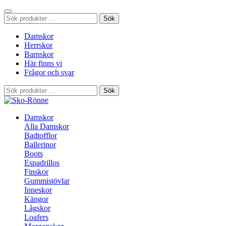
Sök
Sök
efter:
Damskor
Herrskor
Barnskor
Här finns vi
Frågor och svar
Sök
Sök
efter:
Damskor
Alla Damskor
Badtofflor
Ballerinor
Boots
Espadrillos
Finskor
Gummistövlar
Inneskor
Kängor
Lågskor
Loafers