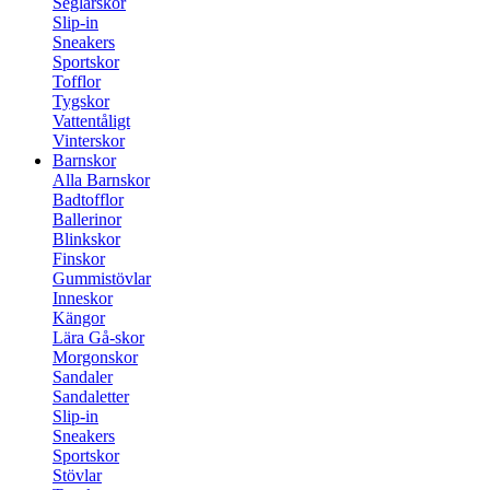
Seglarskor
Slip-in
Sneakers
Sportskor
Tofflor
Tygskor
Vattentåligt
Vinterskor
Barnskor
Alla Barnskor
Badtofflor
Ballerinor
Blinkskor
Finskor
Gummistövlar
Inneskor
Kängor
Lära Gå-skor
Morgonskor
Sandaler
Sandaletter
Slip-in
Sneakers
Sportskor
Stövlar