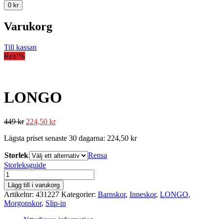
0
kr
Varukorg
Till kassan
Rea!
%
LONGO
449
kr
224,50
kr
Lägsta priset senaste 30 dagarna:
224,50
kr
Storlek
Rensa
Storleksguide
LONGO
mängd
Lägg till i varukorg
Artikelnr:
431227
Kategorier:
Barnskor
,
Inneskor
,
LONGO
,
Morgonskor
,
Slip-in