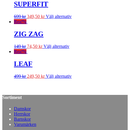
SUPERFIT
699
kr
349,50
kr
Välj alternativ
Rea!
%
ZIG ZAG
149
kr
74,50
kr
Välj alternativ
Rea!
%
LEAF
499
kr
249,50
kr
Välj alternativ
Sortiment
Damskor
Herrskor
Barnskor
Varumärken