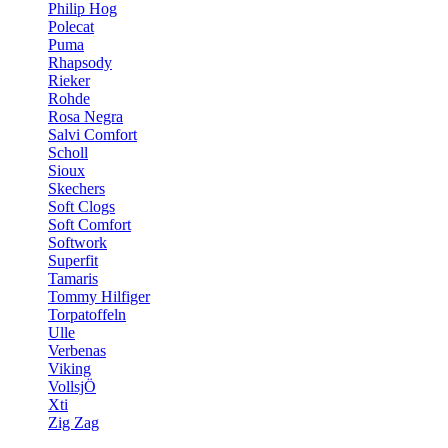
Philip Hog
Polecat
Puma
Rhapsody
Rieker
Rohde
Rosa Negra
Salvi Comfort
Scholl
Sioux
Skechers
Soft Clogs
Soft Comfort
Softwork
Superfit
Tamaris
Tommy Hilfiger
Torpatoffeln
Ulle
Verbenas
Viking
VollsjÖ
Xti
Zig Zag