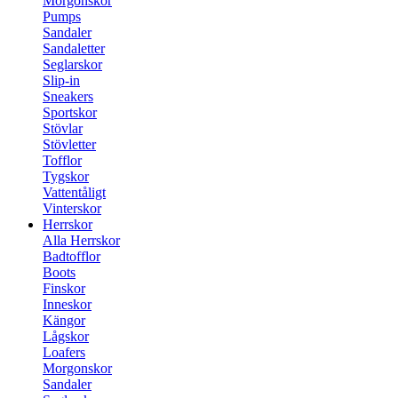
Morgonskor
Pumps
Sandaler
Sandaletter
Seglarskor
Slip-in
Sneakers
Sportskor
Stövlar
Stövletter
Tofflor
Tygskor
Vattentåligt
Vinterskor
Herrskor
Alla Herrskor
Badtofflor
Boots
Finskor
Inneskor
Kängor
Lågskor
Loafers
Morgonskor
Sandaler