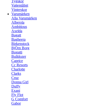
Tygskor
Vattentåligt
Vinterskor
Varumärken
Alla Varumärken
Alberola
Ambitious
Axelda
Bagatt
Bagheera
Birkenstock
BjÖrn Borg
Bugatti
Bulldozer
Caprice
Cc Resorts
Charlotte
Clarks
Cruz
Donna Girl
Duffy
Exani
Fly Flot
G Comfort
Gabor