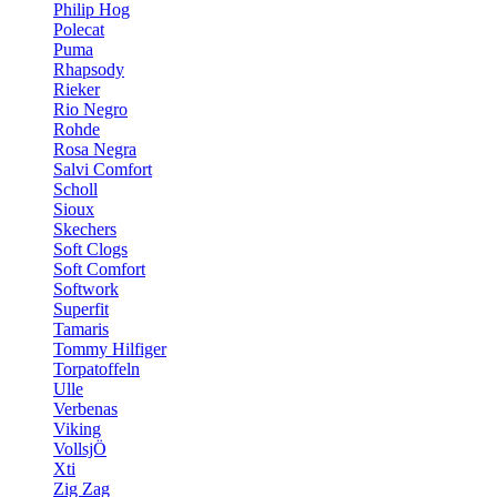
Philip Hog
Polecat
Puma
Rhapsody
Rieker
Rio Negro
Rohde
Rosa Negra
Salvi Comfort
Scholl
Sioux
Skechers
Soft Clogs
Soft Comfort
Softwork
Superfit
Tamaris
Tommy Hilfiger
Torpatoffeln
Ulle
Verbenas
Viking
VollsjÖ
Xti
Zig Zag