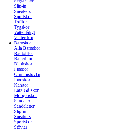
Seglarskor
Slip-in
Sneakers
Sportskor
Tofflor
Tygskor
Vattentåligt
Vinterskor
Barnskor
Alla Barnskor
Badtofflor
Ballerinor
Blinkskor
Finskor
Gummistövlar
Inneskor
Kängor
Lära Gå-skor
Morgonskor
Sandaler
Sandaletter
Slip-in
Sneakers
Sportskor
Stövlar