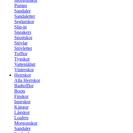
Morgonskor
Pumps
Sandaler
Sandaletter
Seglarskor
Slip-in
Sneakers
Sportskor
Stövlar
Stövletter
Tofflor
Tygskor
Vattentåligt
Vinterskor
Herrskor
Alla Herrskor
Badtofflor
Boots
Finskor
Inneskor
Kängor
Lågskor
Loafers
Morgonskor
Sandaler