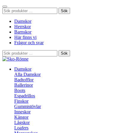
Sök
Sök
efter:
Damskor
Herrskor
Barnskor
Här finns vi
Frågor och svar
Sök
Sök
efter:
Damskor
Alla Damskor
Badtofflor
Ballerinor
Boots
Espadrillos
Finskor
Gummistövlar
Inneskor
Kängor
Lågskor
Loafers