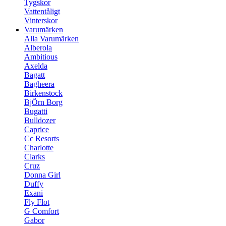
Tygskor
Vattentåligt
Vinterskor
Varumärken
Alla Varumärken
Alberola
Ambitious
Axelda
Bagatt
Bagheera
Birkenstock
BjÖrn Borg
Bugatti
Bulldozer
Caprice
Cc Resorts
Charlotte
Clarks
Cruz
Donna Girl
Duffy
Exani
Fly Flot
G Comfort
Gabor