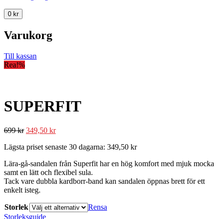
0
kr
Varukorg
Till kassan
Rea!
%
SUPERFIT
699
kr
349,50
kr
Lägsta priset senaste 30 dagarna:
349,50
kr
Lära-gå-sandalen från Superfit har en hög komfort med mjuk mocka
samt en lätt och flexibel sula.
Tack vare dubbla kardborr-band kan sandalen öppnas brett för ett
enkelt isteg.
Storlek
Rensa
Storleksguide