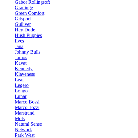
Gabor Rollingsoft
Graninge
Green Comfort
Grisport
Gulliver
Hey Dude
Hush Puppies
Ilves
Jana
Johnny Bulls
Jomos
Kavat
Kennedy
Klaveness
Leaf
Legero
Longo
Lunar
Marco Bossi
Marco Tozzi
Marstrand
Mols
Natural Sense
Network
Park West