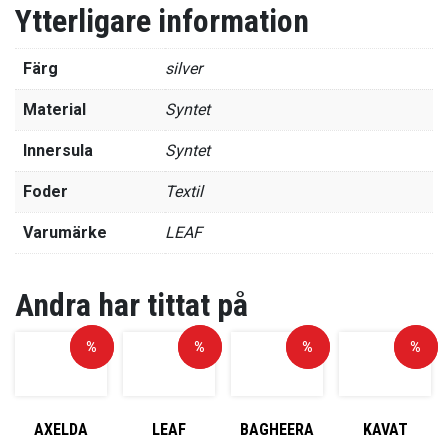
Ytterligare information
Färg
silver
Material
Syntet
Innersula
Syntet
Foder
Textil
Varumärke
LEAF
Andra har tittat på
Rea!
%
Rea!
%
Rea!
%
Rea!
%
AXELDA
LEAF
BAGHEERA
KAVAT