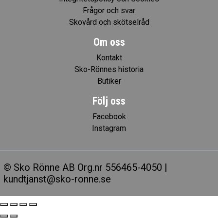
Frågor och svar
Skovård och skötselråd
Om oss
Kontakt
Sko-Rönnes historia
Butiker
Följ oss
Facebook
Instagram
© Sko Rönne AB Org.nr 556465-4050 |
kundtjanst@sko-ronne.se