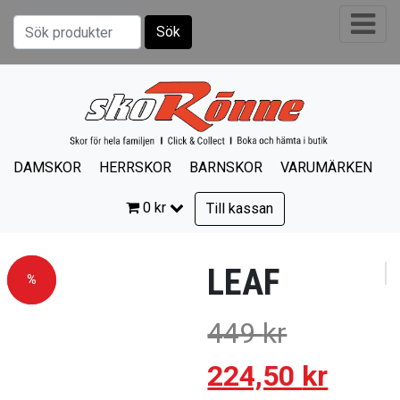
Sök
Sök efter:
DAMSKOR
HERRSKOR
BARNSKOR
VARUMÄRKEN
0
kr
Till kassan
LEAF
Rea!
%
449
kr
224,50
kr