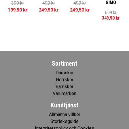
GIMO
399
kr
499
kr
499
kr
199,50
kr
249,50
kr
249,50
kr
699
kr
349,50
kr
Sortiment
Damskor
Herrskor
Barnskor
Varumärken
Kundtjänst
Allmänna villkor
Storleksguide
Integritetspolicy och Cookies