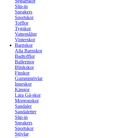
Seglarskor
Slip-in
Sneakers
Sportskor
Tofflor
Tygskor
Vattentåligt
Vinterskor
Barnskor
Alla Barnskor
Badtofflor
Ballerinor
Blinkskor
Finskor
Gummistövlar
Inneskor
Kängor
Lära Gå-skor
Morgonskor
Sandaler
Sandaletter
Slip-in
Sneakers
Sportskor
Stövlar