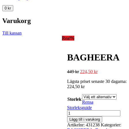
0
kr
Varukorg
Till kassan
Rea!
%
BAGHEERA
449
kr
224,50
kr
Lägsta priset senaste 30 dagarna:
224,50
kr
Storlek
Rensa
Storleksguide
BAGHEERA
mängd
Lägg till i varukorg
Artikelnr:
431238
Kategorier: