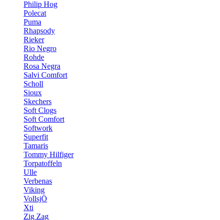
Philip Hog
Polecat
Puma
Rhapsody
Rieker
Rio Negro
Rohde
Rosa Negra
Salvi Comfort
Scholl
Sioux
Skechers
Soft Clogs
Soft Comfort
Softwork
Superfit
Tamaris
Tommy Hilfiger
Torpatoffeln
Ulle
Verbenas
Viking
VollsjÖ
Xti
Zig Zag