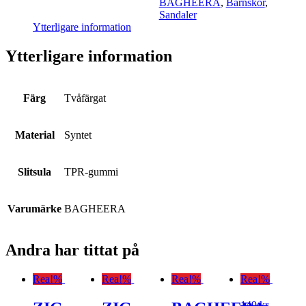
BAGHEERA
,
Barnskor
,
Sandaler
Ytterligare information
Ytterligare information
Färg
Tvåfärgat
Material
Syntet
Slitsula
TPR-gummi
Varumärke
BAGHEERA
Andra har tittat på
Rea!
%
Rea!
%
Rea!
%
Rea!
%
149
kr