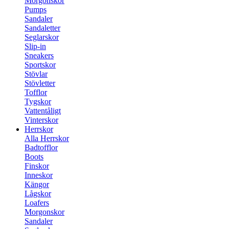
Morgonskor
Pumps
Sandaler
Sandaletter
Seglarskor
Slip-in
Sneakers
Sportskor
Stövlar
Stövletter
Tofflor
Tygskor
Vattentåligt
Vinterskor
Herrskor
Alla Herrskor
Badtofflor
Boots
Finskor
Inneskor
Kängor
Lågskor
Loafers
Morgonskor
Sandaler