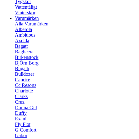
Tygskor
Vattentåligt
Vinterskor
Varumärken
Alla Varumärken
Alberola
Ambitious
Axelda
Bagatt
Bagheera
Birkenstock
BjÖrn Borg
Bugatti
Bulldozer
Caprice
Cc Resorts
Charlotte
Clarks
Cruz
Donna Girl
Duffy
Exani
Fly Flot
G Comfort
Gabor