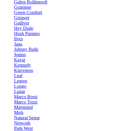
Gabor Rollingsoft
Graninge
Green Comfort
Grisport
Gulliver
Hey Dude
Hush Puppies
Ilves
Jana
Johnny Bulls
Jomos
Kavat
Kennedy
Klaveness
Leaf
Legero
Longo
Lunar
Marco Bossi
Marco Tozzi
Marstrand
Mols
Natural Sense
Network
Park West