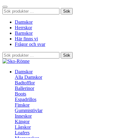
Sök
Sök
efter:
Damskor
Herrskor
Barnskor
Här finns vi
Frågor och svar
Sök
Sök
efter:
Damskor
Alla Damskor
Badtofflor
Ballerinor
Boots
Espadrillos
Finskor
Gummistövlar
Inneskor
Kängor
Lågskor
Loafers