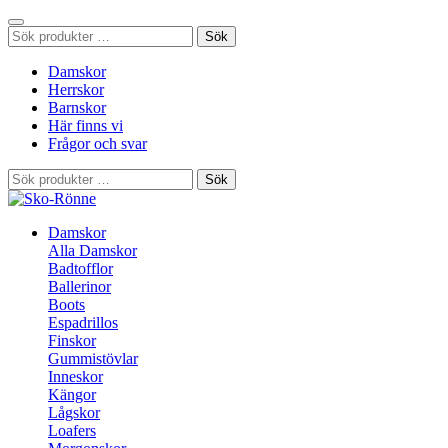
Sök
Sök
efter:
Damskor
Herrskor
Barnskor
Här finns vi
Frågor och svar
Sök
Sök
efter:
Damskor
Alla Damskor
Badtofflor
Ballerinor
Boots
Espadrillos
Finskor
Gummistövlar
Inneskor
Kängor
Lågskor
Loafers