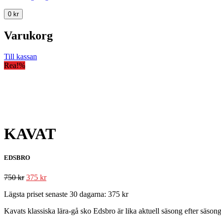
0
kr
Varukorg
Till kassan
Rea!
%
KAVAT
EDSBRO
750
kr
375
kr
Lägsta priset senaste 30 dagarna:
375
kr
Kavats klassiska lära-gå sko Edsbro är lika aktuell säsong efter säsong!