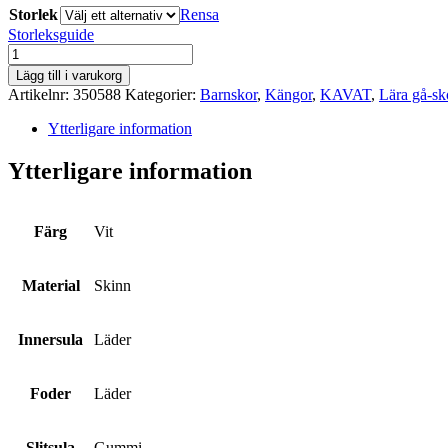
Storlek
Rensa
Storleksguide
KAVAT
mängd
Lägg till i varukorg
Artikelnr:
350588
Kategorier:
Barnskor
,
Kängor
,
KAVAT
,
Lära gå-sk
Ytterligare information
Ytterligare information
Färg
Vit
Material
Skinn
Innersula
Läder
Foder
Läder
Slitsula
Gummi