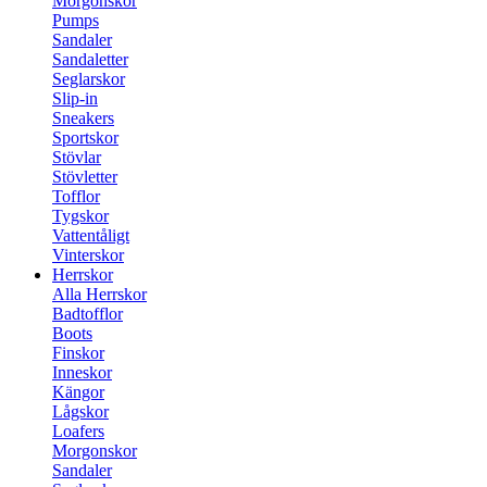
Morgonskor
Pumps
Sandaler
Sandaletter
Seglarskor
Slip-in
Sneakers
Sportskor
Stövlar
Stövletter
Tofflor
Tygskor
Vattentåligt
Vinterskor
Herrskor
Alla Herrskor
Badtofflor
Boots
Finskor
Inneskor
Kängor
Lågskor
Loafers
Morgonskor
Sandaler