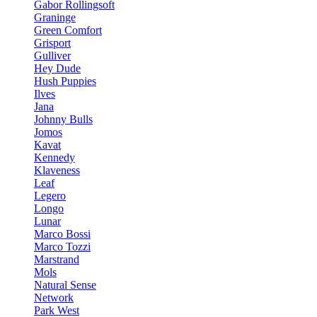
Gabor Rollingsoft
Graninge
Green Comfort
Grisport
Gulliver
Hey Dude
Hush Puppies
Ilves
Jana
Johnny Bulls
Jomos
Kavat
Kennedy
Klaveness
Leaf
Legero
Longo
Lunar
Marco Bossi
Marco Tozzi
Marstrand
Mols
Natural Sense
Network
Park West