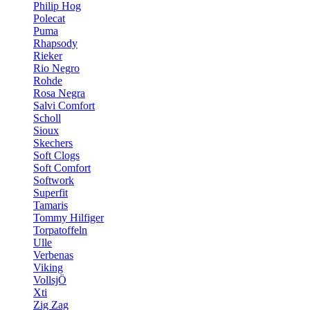
Philip Hog
Polecat
Puma
Rhapsody
Rieker
Rio Negro
Rohde
Rosa Negra
Salvi Comfort
Scholl
Sioux
Skechers
Soft Clogs
Soft Comfort
Softwork
Superfit
Tamaris
Tommy Hilfiger
Torpatoffeln
Ulle
Verbenas
Viking
VollsjÖ
Xti
Zig Zag