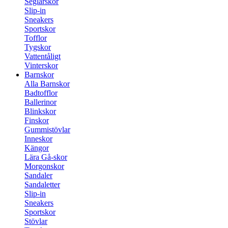
Seglarskor
Slip-in
Sneakers
Sportskor
Tofflor
Tygskor
Vattentåligt
Vinterskor
Barnskor
Alla Barnskor
Badtofflor
Ballerinor
Blinkskor
Finskor
Gummistövlar
Inneskor
Kängor
Lära Gå-skor
Morgonskor
Sandaler
Sandaletter
Slip-in
Sneakers
Sportskor
Stövlar